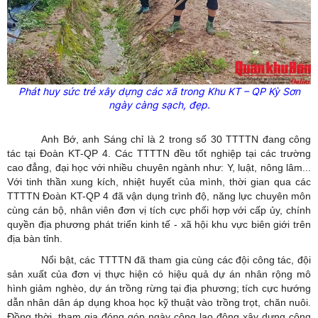
Phát huy sức trẻ xây dựng các xã trong Khu KT – QP Kỳ Sơn
ngày càng sạch, đẹp.
Anh Bớ, anh Sáng chỉ là 2 trong số 30 TTTTN đang công
tác tại Đoàn KT-QP 4. Các TTTTN đều tốt nghiệp tại các trường
cao đẳng, đại học với nhiều chuyên ngành như: Y, luật, nông lâm...
Với tinh thần xung kích, nhiệt huyết của mình, thời gian qua các
TTTTN Đoàn KT-QP 4 đã vận dụng trình độ, năng lực chuyên môn
cùng cán bộ, nhân viên đơn vị tích cực phối hợp với cấp ủy, chính
quyền địa phương phát triển kinh tế - xã hội khu vực biên giới trên
địa bàn tỉnh.
Nổi bật, các TTTTN đã tham gia cùng các đội công tác, đội
sản xuất của đơn vị thực hiện có hiệu quả dự án nhân rộng mô
hình giảm nghèo, dự án trồng rừng tại địa phương; tích cực hướng
dẫn nhân dân áp dụng khoa học kỹ thuật vào trồng trọt, chăn nuôi.
Đồng thời, tham gia đóng góp ngày công lao động xây dựng công