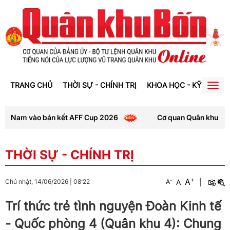
TRANG CHỦ
THỜI SỰ - CHÍNH TRỊ
KHOA HỌC - KỸ THUẬT
Togg
navig
Nam vào bán kết AFF Cup 2026
Cơ quan Quân khu 4 bảo đảm
THỜI SỰ - CHÍNH TRỊ
+
A
-
A
|
Chủ nhật, 14/06/2026
|
08:22
A
Trí thức trẻ tình nguyện Đoàn Kinh tế
- Quốc phòng 4 (Quân khu 4): Chung