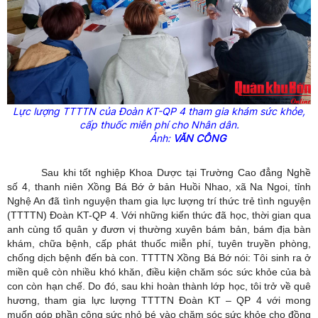
Lực lượng TTTTN của Đoàn KT-QP 4 tham gia khám sức khỏe,
cấp thuốc miễn phí cho Nhân dân.
Ảnh:
VĂN CÔNG
Sau khi tốt nghiệp Khoa Dược tại Trường Cao đẳng Nghề
số 4, thanh niên Xồng Bá Bớ ở bản Huồi Nhao, xã Na Ngoi, tỉnh
Nghệ An đã tình nguyện tham gia lực lượng trí thức trẻ tình nguyện
(TTTTN) Đoàn KT-QP 4. Với những kiến thức đã học, thời gian qua
anh cùng tổ quân y đươn vị thường xuyên bám bản, bám địa bàn
khám, chữa bệnh, cấp phát thuốc miễn phí, tuyên truyền phòng,
chống dịch bệnh đến bà con. TTTTN Xồng Bá Bớ nói: Tôi sinh ra ở
miền quê còn nhiều khó khăn, điều kiện chăm sóc sức khỏe của bà
con còn hạn chế. Do đó, sau khi hoàn thành lớp học, tôi trở về quê
hương, tham gia lực lượng TTTTN Đoàn KT – QP 4 với mong
muốn góp phần công sức nhỏ bé vào chăm sóc sức khỏe cho đồng