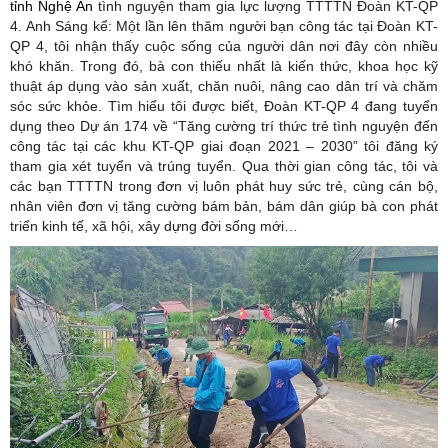
tỉnh Nghệ An
tình nguyện tham gia lực lượng TTTTN Đoàn KT-QP
4. Anh Sáng kể: Một lần lên thăm người bạn công tác tại Đoàn KT-
QP 4, tôi nhận thấy cuộc sống của người dân nơi đây còn nhiều
khó khăn. Trong đó, bà con thiếu nhất là kiến thức, khoa học kỹ
thuật áp dụng vào sản xuất, chăn nuôi, nâng cao dân trí và chăm
sóc sức khỏe. Tìm hiểu tôi được biết, Đoàn KT-QP 4 đang tuyển
dụng theo Dự án 174 về “Tăng cường trí thức trẻ tình nguyện đến
công tác tại các khu KT-QP giai đoạn 2021 – 2030” tôi đăng ký
tham gia xét tuyển và trúng tuyển. Qua thời gian công tác, tôi và
các bạn TTTTN trong đơn vị luôn phát huy sức trẻ, cùng cán bộ,
nhân viên đơn vị tăng cường bám bản, bám dân giúp bà con phát
triển kinh tế, xã hội, xây dựng đời sống mới…