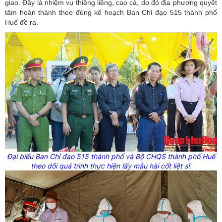
giao. Đây là nhiệm vụ thiêng liêng, cao cả, do đó địa phương quyết
tâm hoàn thành theo đúng kế hoạch Ban Chỉ đạo 515 thành phố
Huế đề ra.
Đại biểu Ban Chỉ đạo 515 thành phố và Bộ CHQS thành phố Huế
theo dõi quá trình thực hiện lấy mẫu hài cốt liệt sĩ.