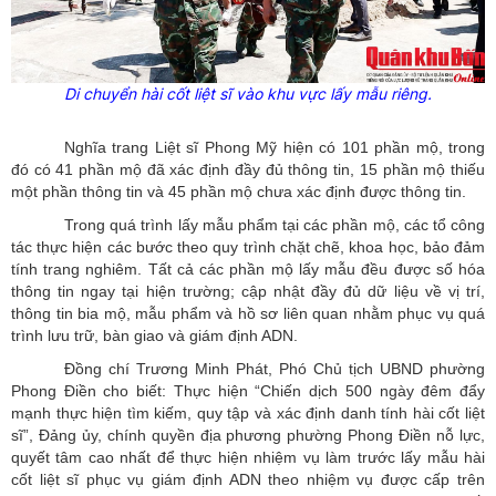
Di chuyển hài cốt liệt sĩ vào khu vực lấy mẫu riêng.
Nghĩa trang Liệt sĩ Phong Mỹ hiện có 101 phần mộ, trong
đó có 41 phần mộ đã xác định đầy đủ thông tin, 15 phần mộ thiếu
một phần thông tin và 45 phần mộ chưa xác định được thông tin.
Trong quá trình lấy mẫu phẩm tại các phần mộ, các tổ công
tác thực hiện các bước theo quy trình chặt chẽ, khoa học, bảo đảm
tính trang nghiêm. Tất cả các phần mộ lấy mẫu đều được số hóa
thông tin ngay tại hiện trường; cập nhật đầy đủ dữ liệu về vị trí,
thông tin bia mộ, mẫu phẩm và hồ sơ liên quan nhằm phục vụ quá
trình lưu trữ, bàn giao và giám định ADN.
Đồng chí Trương Minh Phát, Phó Chủ tịch UBND phường
Phong Điền cho biết: Thực hiện “Chiến dịch 500 ngày đêm đẩy
mạnh thực hiện tìm kiếm, quy tập và xác định danh tính hài cốt liệt
sĩ”, Đảng ủy, chính quyền địa phương phường Phong Điền nỗ lực,
quyết tâm cao nhất để thực hiện nhiệm vụ làm trước lấy mẫu hài
cốt liệt sĩ phục vụ giám định ADN theo nhiệm vụ được cấp trên