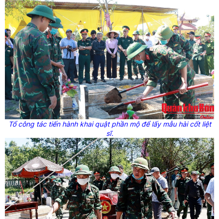
Tổ công tác tiến hành khai quật phần mộ để lấy mẫu hài cốt liệt
sĩ.