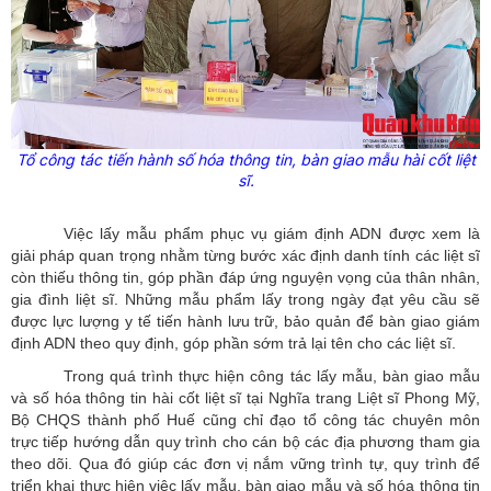
Tổ công tác tiến hành số hóa thông tin, bàn giao mẫu hài cốt liệt
sĩ.
Việc lấy mẫu phẩm phục vụ giám định ADN được xem là
giải pháp quan trọng nhằm từng bước xác định danh tính các liệt sĩ
còn thiếu thông tin, góp phần đáp ứng nguyện vọng của thân nhân,
gia đình liệt sĩ. Những mẫu phẩm lấy trong ngày đạt yêu cầu sẽ
được lực lượng y tế tiến hành lưu trữ, bảo quản để bàn giao giám
định ADN theo quy định, góp phần sớm trả lại tên cho các liệt sĩ.
Trong quá trình thực hiện công tác lấy mẫu, bàn giao mẫu
và số hóa thông tin hài cốt liệt sĩ tại Nghĩa trang Liệt sĩ Phong Mỹ,
Bộ CHQS thành phố Huế cũng chỉ đạo tổ công tác chuyên môn
trực tiếp hướng dẫn quy trình cho cán bộ các địa phương tham gia
theo dõi. Qua đó giúp các đơn vị nắm vững trình tự, quy trình để
triển khai thực hiện việc lấy mẫu, bàn giao mẫu và số hóa thông tin