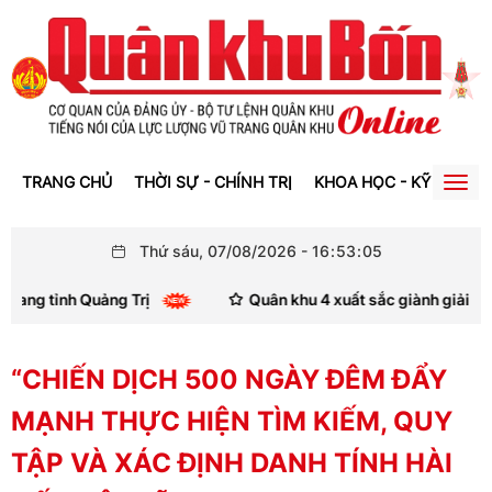
TRANG CHỦ
THỜI SỰ - CHÍNH TRỊ
KHOA HỌC - KỸ THUẬT
Togg
navig
Thứ sáu, 07/08/2026
-
16
:
53
:
05
tỉnh Quảng Trị
Quân khu 4 xuất sắc giành giải Nhì Hội th
“CHIẾN DỊCH 500 NGÀY ĐÊM ĐẨY
MẠNH THỰC HIỆN TÌM KIẾM, QUY
TẬP VÀ XÁC ĐỊNH DANH TÍNH HÀI