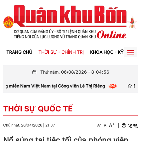
TRANG CHỦ
THỜI SỰ - CHÍNH TRỊ
KHOA HỌC - KỸ THUẬT
Togg
navig
Thứ năm, 06/08/2026
-
8
:
04
:
57
ng miền Nam Việt Nam tại Công viên Lê Thị Riêng
Đại tướ
THỜI SỰ QUỐC TẾ
+
A
-
A
|
Chủ nhật, 26/04/2026
|
21:37
A
Nổ súng tại tiệc tối của phóng viên