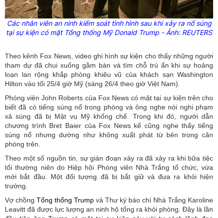
Các nhân viên an ninh kiểm soát tình hình sau khi xảy ra nổ súng
tại sự kiện có mặt Tổng thống Mỹ Donald Trump - Ảnh: REUTERS
Theo kênh Fox News, video ghi hình sự kiện cho thấy những người
tham dự đã chui xuống gầm bàn và tìm chỗ trú ẩn khi sự hoảng
loạn lan rộng khắp phòng khiêu vũ của khách sạn Washington
Hilton vào tối 25/4 giờ Mỹ (sáng 26/4 theo giờ Việt Nam).
Phóng viên John Roberts của Fox News có mặt tại sự kiện trên cho
biết đã có tiếng súng nổ trong phòng và ông nghe nói nghi phạm
xả súng đã bị Mật vụ Mỹ khống chế. Trong khi đó, người dẫn
chương trình Bret Baier của Fox News kể cũng nghe thấy tiếng
súng nổ nhưng dường như không xuất phát từ bên trong căn
phòng trên.
Theo một số nguồn tin, sự gián đoạn xảy ra đã xảy ra khi bữa tiệc
tối thường niên do Hiệp hội Phóng viên Nhà Trắng tổ chức, vừa
mới bắt đầu. Một đối tượng đã bị bắt giữ và đưa ra khỏi hiện
trường.
Vợ chồng
Tổng thống Trump
và Thư ký báo chí Nhà Trắng Karoline
Leavitt đã được lực lượng an ninh hộ tống ra khỏi phòng. Đây là lần