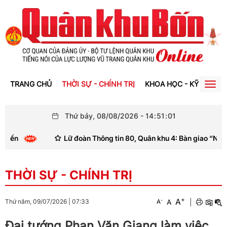
TRANG CHỦ
THỜI SỰ - CHÍNH TRỊ
KHOA HỌC - KỸ THUẬT
Togg
navig
Thứ bảy, 08/08/2026
-
14
:
51
:
02
Lữ đoàn Thông tin 80, Quân khu 4: Bàn giao “Nhà đồng đội
THỜI SỰ - CHÍNH TRỊ
+
A
-
A
|
Thứ năm, 09/07/2026
|
07:33
A
Đại tướng Phan Văn Giang làm việc