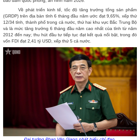
bảo đảm quốc phòng, an ninh năm 2026.
Về phát triển kinh tế, tốc độ tăng trưởng tổng sản phẩm
(GRDP) trên địa bàn tỉnh 6 tháng đầu năm ước đạt 9,65%, xếp thứ
12/34 tỉnh, thành phố trong cả nước, thứ hai khu vực Bắc Trung Bộ
và là mức tăng trưởng 6 tháng đầu năm cao nhất của tỉnh từ năm
2012 đến nay; thu hút đầu tư tiếp tục đạt kết quả nổi bật, trong đó
vốn FDI đạt 2,41 tỷ USD, xếp thứ 5 cả nước.
Đại tướng Phan Văn Giang phát biểu chỉ đạo.