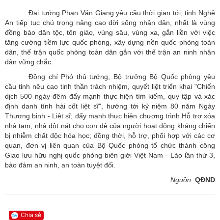
Đại tướng Phan Văn Giang yêu cầu thời gian tới, tỉnh Nghệ
An tiếp tục chú trọng nâng cao đời sống nhân dân, nhất là vùng
đồng bào dân tộc, tôn giáo, vùng sâu, vùng xa, gắn liền với việc
tăng cường tiềm lực quốc phòng, xây dựng nền quốc phòng toàn
dân, thế trận quốc phòng toàn dân gắn với thế trận an ninh nhân
dân vững chắc.
Đồng chí Phó thủ tướng, Bộ trưởng Bộ Quốc phòng yêu
cầu tỉnh nêu cao tinh thần trách nhiệm, quyết liệt triển khai "Chiến
dịch 500 ngày đêm đẩy mạnh thực hiện tìm kiếm, quy tập và xác
định danh tính hài cốt liệt sĩ", hướng tới kỷ niệm 80 năm Ngày
Thương binh - Liệt sĩ; đẩy mạnh thực hiện chương trình Hỗ trợ xóa
nhà tạm, nhà dột nát cho con đẻ của người hoạt động kháng chiến
bị nhiễm chất độc hóa học; đồng thời, hỗ trợ, phối hợp với các cơ
quan, đơn vị liên quan của Bộ Quốc phòng tổ chức thành công
Giao lưu hữu nghị quốc phòng biên giới Việt Nam - Lào lần thứ 3,
bảo đảm an ninh, an toàn tuyệt đối.
Nguồn:
QĐND
Chia sẻ