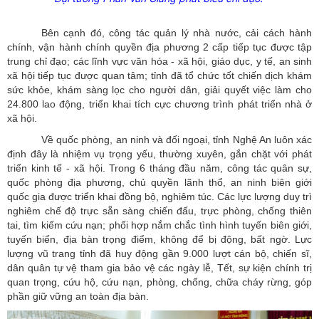
Bên cạnh đó, công tác quản lý nhà nước, cải cách hành
chính, vận hành chính quyền địa phương 2 cấp tiếp tục được tập
trung chỉ đạo; các lĩnh vực văn hóa - xã hội, giáo dục, y tế, an sinh
xã hội tiếp tục được quan tâm; tỉnh đã tổ chức tốt chiến dịch khám
sức khỏe, khám sàng lọc cho người dân, giải quyết việc làm cho
24.800 lao động, triển khai tích cực chương trình phát triển nhà ở
xã hội.
Về quốc phòng, an ninh và đối ngoại, tỉnh Nghệ An luôn xác
định đây là nhiệm vụ trọng yếu, thường xuyên, gắn chặt với phát
triển kinh tế - xã hội. Trong 6 tháng đầu năm, công tác quân sự,
quốc phòng địa phương, chủ quyền lãnh thổ, an ninh biên giới
quốc gia được triển khai đồng bộ, nghiêm túc. Các lực lượng duy trì
nghiêm chế độ trực sẵn sàng chiến đấu, trực phòng, chống thiên
tai, tìm kiếm cứu nạn; phối hợp nắm chắc tình hình tuyến biên giới,
tuyến biển, địa bàn trọng điểm, không để bị động, bất ngờ. Lực
lượng vũ trang tỉnh đã huy động gần 9.000 lượt cán bộ, chiến sĩ,
dân quân tự vệ tham gia bảo vệ các ngày lễ, Tết, sự kiện chính trị
quan trọng, cứu hộ, cứu nạn, phòng, chống, chữa cháy rừng, góp
phần giữ vững an toàn địa bàn.