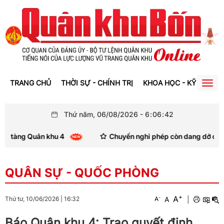
TRANG CHỦ
THỜI SỰ - CHÍNH TRỊ
KHOA HỌC - KỸ THUẬT
Togg
navig
Thứ năm, 06/08/2026
-
6
:
06
:
43
 Quân khu 4
Chuyến nghỉ phép còn dang dở của Anh hùng,
QUÂN SỰ - QUỐC PHÒNG
+
A
-
A
|
Thứ tư, 10/06/2026
|
16:32
A
Báo Quân khu 4: Trao quyết định