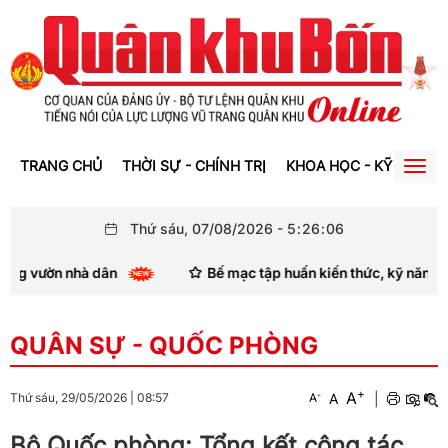
TRANG CHỦ
THỜI SỰ - CHÍNH TRỊ
KHOA HỌC - KỸ THUẬT
Togg
navig
Thứ sáu, 07/08/2026
-
5
:
26
:
06
ờn nhà dân
Bế mạc tập huấn kiến thức, kỹ năng thông tin,
QUÂN SỰ - QUỐC PHÒNG
+
A
-
A
|
Thứ sáu, 29/05/2026
|
08:57
A
Bộ Quốc phòng: Tổng kết công tác