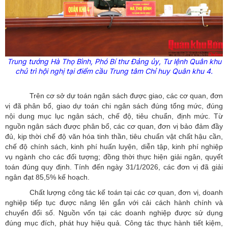
Trung tướng Hà Thọ Bình, Phó Bí thư Đảng
ủy
, Tư lệnh Quân khu
chủ trì hội nghị tại điểm cầu T
rung tâm Chỉ huy Quân khu 4
.
Trên cơ sở dự toán ngân sách được giao, các cơ quan, đơn
vị đã phân bổ, giao dự toán chi ngân sách đúng tổng mức, đúng
nội dung mục lục ngân sách, chế độ, tiêu chuẩn, định mức. Từ
nguồn ngân sách được phân bổ, các cơ quan, đơn vị bảo đảm đầy
đủ, kịp thời chế độ văn hóa tinh thần, tiêu chuẩn vật chất hậu cần,
chế độ chính sách, kinh phí huấn luyện, diễn tập, kinh phí nghiệp
vụ ngành cho các đối tượng; đồng thời thực hiện giải ngân, quyết
toán đúng quy định. Tính đến ngày 31/1/2026, các đơn vị đã giải
ngân đạt 85,5% kế hoạch.
Chất lượng công tác kế toán tại các cơ quan, đơn vị, doanh
nghiệp tiếp tục được nâng lên gắn với cải cách hành chính và
chuyển đổi số. Nguồn vốn tại các doanh nghiệp được sử dụng
đúng mục đích, phát huy hiệu quả. Công tác thực hành tiết kiệm,