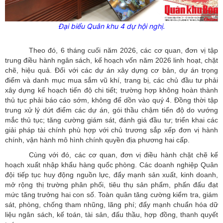
Đại biểu Quân khu 4 dự hội nghị.
Theo đó, 6 tháng cuối năm 2026, các cơ quan, đơn vị tập
trung điều hành ngân sách, kế hoạch vốn năm 2026 linh hoạt, chặt
chẽ, hiệu quả. Đối với các dự án xây dựng cơ bản, dự án trọng
điểm và danh mục mua sắm vũ khí, trang bị, các chủ đầu tư phải
xây dựng kế hoạch tiến độ chi tiết; trường hợp không hoàn thành
thủ tục phải báo cáo sớm, không để dồn vào quý 4. Đồng thời tập
trung xử lý dứt điểm các dự án, gói thầu chậm tiến độ do vướng
mắc thủ tục; tăng cường giám sát, đánh giá đầu tư; triển khai các
giải pháp tài chính phù hợp với chủ trương sắp xếp đơn vị hành
chính, vận hành mô hình chính quyền địa phương hai cấp.
Cùng với đó, các cơ quan, đơn vị điều hành chặt chẽ kế
hoạch xuất nhập khẩu hàng quốc phòng. Các doanh nghiệp Quân
đội tiếp tục huy động nguồn lực, đẩy mạnh sản xuất, kinh doanh,
mở rộng thị trường phân phối, tiêu thụ sản phẩm, phấn đấu đạt
mức tăng trưởng hai con số. Toàn quân tăng cường kiểm tra, giám
sát, phòng, chống tham nhũng, lãng phí; đẩy mạnh chuẩn hóa dữ
liệu ngân sách, kế toán, tài sản, đấu thầu, hợp đồng, thanh quyết