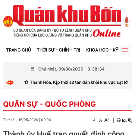
TRANG CHỦ
THỜI SỰ - CHÍNH TRỊ
KHOA HỌC - KỸ THUẬT
Togg
navig
Chủ nhật, 09/08/2026
-
3
:
38
:
35
Thanh Hóa: Kịp thời sơ tán dân khỏi khu vực sạt lở
QUÂN SỰ - QUỐC PHÒNG
+
A
-
A
|
Thứ sáu, 15/05/2026
|
09:06
A
Thành ủy Huế trao quyết định công