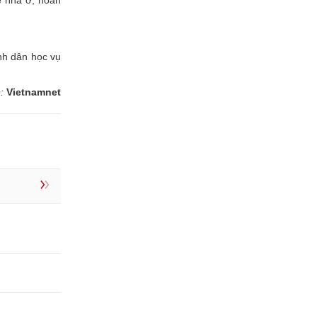
ề nhà ở, hoàn
nh dân học vụ
n:
Vietnamnet