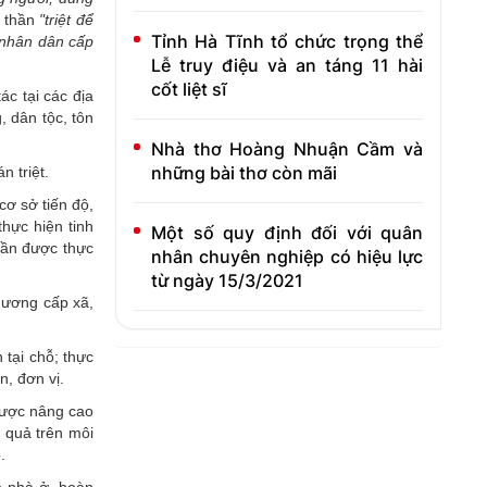
h thần
"triệt để
Tỉnh Hà Tĩnh tổ chức trọng thể
n nhân dân cấp
Lễ truy điệu và an táng 11 hài
cốt liệt sĩ
ác tại các địa
, dân tộc, tôn
Nhà thơ Hoàng Nhuận Cầm và
những bài thơ còn mãi
 triệt.
ơ sở tiến độ,
thực hiện tinh
Một số quy định đối với quân
cần được thực
nhân chuyên nghiệp có hiệu lực
từ ngày 15/3/2021
hương cấp xã,
 tại chỗ; thực
, đơn vị.
được nâng cao
t quả trên môi
.