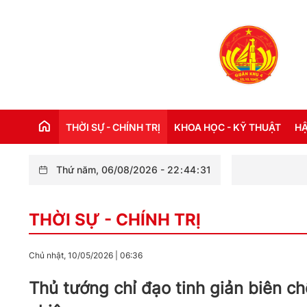
THỜI SỰ - CHÍNH TRỊ
KHOA HỌC - KỸ THUẬT
HẬ
Thứ năm, 06/08/2026
-
22
:
44
:
32
THỜI SỰ TRONG NƯỚC
Đ
THỜI SỰ - CHÍNH TRỊ
THỜI SỰ QUỐC TẾ
NH
XÂY DỰNG ĐẢNG
CH
Chủ nhật, 10/05/2026
|
06:36
LỜI BÁC HỒ DẠY NGÀY NÀY NĂM XƯA
TH
Thủ tướng chỉ đạo tinh giản biên c
KỶ NIỆM 110 NĂM NGÀY BÁC HỒ RA ĐI
TÌM ĐƯỜNG CỨU NƯỚC (05/6/1911 -