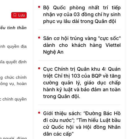
Bộ Quốc phòng nhất trí tiếp
nhận vợ của 03 đồng chí hy sinh
Lưu
phục vụ lâu dài trong Quân đội
ếu tinh thần
Săn cơ hội trúng vàng "cực sốc"
dành cho khách hàng Viettel
ính quyền địa
Nghệ An
ĩa quyết định
Cục Chính trị Quân khu 4: Quán
triệt Chỉ thị 103 của BQP về tăng
ng chức chính
cường quản lý, giáo dục chấp
công vụ, hoàn
hành kỷ luật và bảo đảm an toàn
trong Quân đội.
ức chính quyền
Giới thiệu sách: “Đường Bác Hồ
đi cứu nước”; “Tìm hiểu Luật bầu
cử Quốc hội và Hội đồng Nhân
dân các cấp”
g người, đúng