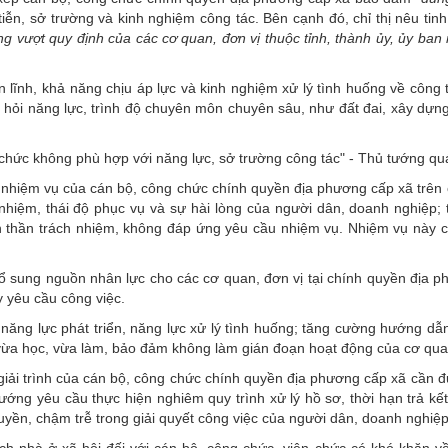
iễn, sở trường và kinh nghiệm công tác. Bên cạnh đó, chỉ thị nêu tin
ng vượt quy định của các cơ quan, đơn vị thuộc tỉnh, thành ủy, ủy ba
n lĩnh, khả năng chịu áp lực và kinh nghiệm xử lý tình huống về công t
i hỏi năng lực, trình độ chuyên môn chuyên sâu, như đất đai, xây dựng
chức không phù hợp với năng lực, sở trường công tác" - Thủ tướng quán
 nhiệm vụ của cán bộ, công chức chính quyền địa phương cấp xã trên c
 nhiệm, thái độ phục vụ và sự hài lòng của người dân, doanh nghiệp; 
nh thần trách nhiệm, không đáp ứng yêu cầu nhiệm vụ. Nhiệm vụ này 
ổ sung nguồn nhân lực cho các cơ quan, đơn vị tại chính quyền địa p
y yêu cầu công việc.
năng lực phát triển, năng lực xử lý tình huống; tăng cường hướng dẫn
 vừa học, vừa làm, bảo đảm không làm gián đoạn hoạt động của cơ quan
 giải trình của cán bộ, công chức chính quyền địa phương cấp xã cần 
ướng yêu cầu thực hiện nghiêm quy trình xử lý hồ sơ, thời hạn trả kế
quyền, chậm trễ trong giải quyết công việc của người dân, doanh nghiệp