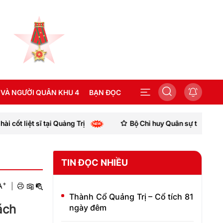
 VÀ NGƯỜI QUÂN KHU 4
BẠN ĐỌC
t liệt sĩ tại Quảng Trị
Bộ Chỉ huy Quân sự tỉnh Quảng Tr
SEA GAMES 31
TIN ĐỌC NHIỀU
+
A
|
Thành Cổ Quảng Trị – Cổ tích 81
ách
ngày đêm