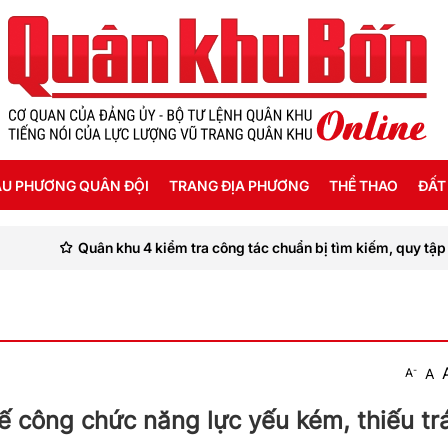
U PHƯƠNG QUÂN ĐỘI
TRANG ĐỊA PHƯƠNG
THỂ THAO
ĐẤT
Quân khu 4 kiểm tra công tác chuẩn bị tìm kiếm, quy tập hài cố
ỜI SỐNG HẬU PHƯƠNG
THANH HÓA
SEA GAMES 31
ẬT KÝ CHIẾN SỸ
NGHỆ AN
Ế ĐỘ - CHÍNH SÁCH - HƯỚNG NGHIỆP
HÀ TĨNH
-
A
A
ÔNG TIN LIỆT SỸ
QUẢNG BÌNH
hế công chức năng lực yếu kém, thiếu tr
QUẢNG TRỊ