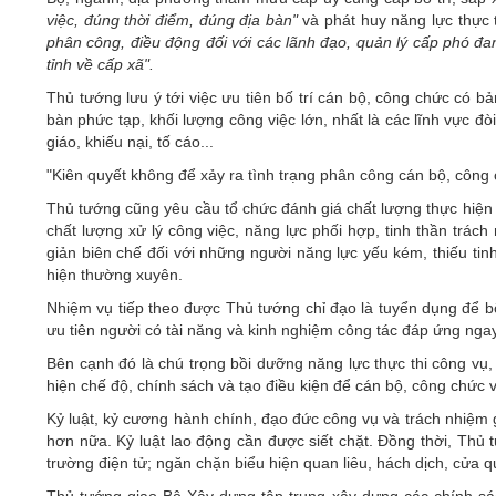
việc, đúng thời điểm, đúng địa bàn"
và phát huy năng lực thực t
phân công, điều động đối với các lãnh đạo, quản lý cấp phó đa
tỉnh về cấp xã".
Thủ tướng lưu ý tới việc ưu tiên bố trí cán bộ, công chức có bả
bàn phức tạp, khối lượng công việc lớn, nhất là các lĩnh vực đò
giáo, khiếu nại, tố cáo...
"Kiên quyết không để xảy ra tình trạng phân công cán bộ, công 
Thủ tướng cũng yêu cầu tổ chức đánh giá chất lượng thực hiện
chất lượng xử lý công việc, năng lực phối hợp, tinh thần trách
giản biên chế đối với những người năng lực yếu kém, thiếu ti
hiện thường xuyên.
Nhiệm vụ tiếp theo được Thủ tướng chỉ đạo là tuyển dụng để b
ưu tiên người có tài năng và kinh nghiệm công tác đáp ứng nga
Bên cạnh đó là chú trọng bồi dưỡng năng lực thực thi công vụ, 
hiện chế độ, chính sách và tạo điều kiện để cán bộ, công chức
Kỷ luật, kỷ cương hành chính, đạo đức công vụ và trách nhiệm
hơn nữa. Kỷ luật lao động cần được siết chặt. Đồng thời, Thủ t
trường điện tử; ngăn chặn biểu hiện quan liêu, hách dịch, cửa 