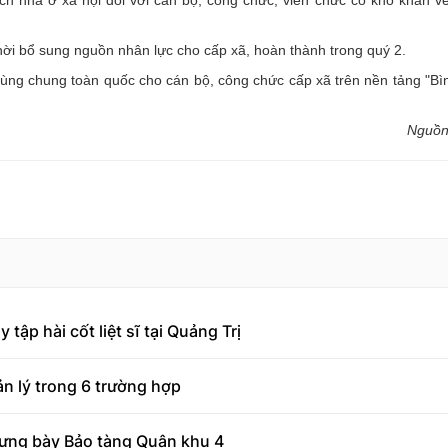
h nhà ở xã hội đối với cán bộ, công chức, viên chức có khó khăn v
hời bổ sung nguồn nhân lực cho cấp xã, hoàn thành trong quý 2.
ùng chung toàn quốc cho cán bộ, công chức cấp xã trên nền tảng "Bì
Nguồ
tập hài cốt liệt sĩ tại Quảng Trị
n lý trong 6 trường hợp
rưng bày Bảo tàng Quân khu 4