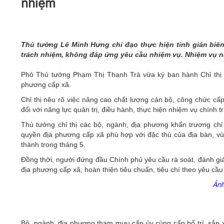
nhiệm
05/6/2021)
CHÀO MỪNG KỶ NIỆM 75 NĂM NGÀY
TRUYỀN THỐNG LỰC LƯỢNG VŨ TRANG
QUÂN KHU 4 (15/10/1945 - 15/10/2020)
Thủ tướng Lê Minh Hưng chỉ đạo thực hiện tinh giản biên
trách nhiệm, không đáp ứng yêu cầu nhiệm vụ. Nhiệm vụ 
Phó Thủ tướng Phạm Thị Thanh Trà vừa ký ban hành Chỉ thị 
phương cấp xã.
Chỉ thị nêu rõ việc nâng cao chất lượng cán bộ, công chức cấ
đối với năng lực quản trị, điều hành, thực hiện nhiệm vụ chính t
Thủ tướng chỉ thị các bộ, ngành, địa phương khẩn trương ch
quyền địa phương cấp xã phù hợp với đặc thù của địa bàn, vùn
thành trong tháng 5.
Đồng thời, người đứng đầu Chính phủ yêu cầu rà soát, đánh giá
địa phương cấp xã; hoàn thiện tiêu chuẩn, tiêu chí theo yêu cầu 
Ảnh
Bộ, ngành, địa phương tham mưu cấp ủy cùng cấp bố trí, sắp