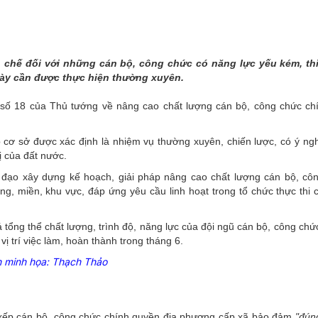
THÀNH PHỐ HUẾ
 chế đối với những cán bộ, công chức có năng lực yếu kém, thi
này cần được thực hiện thường xuyên.
số 18 của Thủ tướng về nâng cao chất lượng cán bộ, công chức ch
p cơ sở được xác định là nhiệm vụ thường xuyên, chiến lược, có ý ngh
rị của đất nước.
ỉ đạo xây dựng kế hoạch, giải pháp nâng cao chất lượng cán bộ, cô
g, miền, khu vực, đáp ứng yêu cầu linh hoạt trong tổ chức thực thi 
 tổng thể chất lượng, trình độ, năng lực của đội ngũ cán bộ, công ch
vị trí việc làm, hoàn thành trong tháng 6.
 minh họa: Thạch Thảo
 xếp cán bộ, công chức chính quyền địa phương cấp xã bảo đảm
"đún