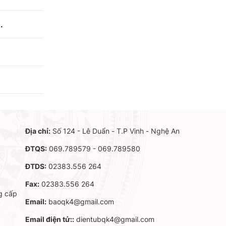
.
Địa chỉ:
Số 124 - Lê Duẩn - T.P Vinh - Nghệ An
ĐTQS:
069.789579 - 069.789580
ĐTDS:
02383.556 264
Fax:
02383.556 264
g cấp
Email:
baoqk4@gmail.com
Email điện tử::
dientubqk4@gmail.com