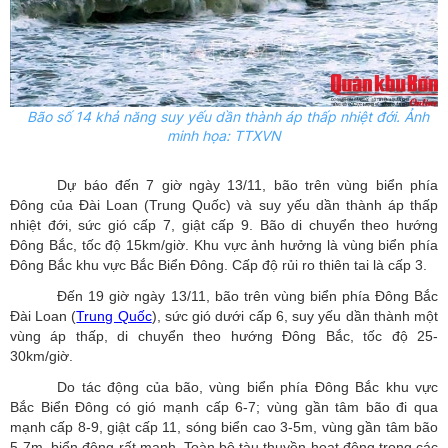
Bão số 14 khả năng suy yếu dần thành áp thấp nhiệt đới. Ảnh
minh họa: TTXVN
Dự báo đến 7 giờ ngày 13/11, bão trên vùng biển phía
Đông của Đài Loan (Trung Quốc) và suy yếu dần thành áp thấp
nhiệt đới, sức gió cấp 7, giật cấp 9. Bão di chuyển theo hướng
Đông Bắc, tốc độ 15km/giờ. Khu vực ảnh hưởng là vùng biển phía
Đông Bắc khu vực Bắc Biển Đông. Cấp độ rủi ro thiên tai là cấp 3.
Đến 19 giờ ngày 13/11, bão trên vùng biển phía Đông Bắc
Đài Loan (
Trung Quốc
), sức gió dưới cấp 6, suy yếu dần thành một
vùng áp thấp, di chuyển theo hướng Đông Bắc, tốc độ 25-
30km/giờ.
Do tác động của bão, vùng biển phía Đông Bắc khu vực
Bắc Biển Đông có gió mạnh cấp 6-7; vùng gần tâm bão đi qua
mạnh cấp 8-9, giật cấp 11, sóng biển cao 3-5m, vùng gần tâm bão
5-7m, biển động rất mạnh. Toàn bộ tàu thuyền hoạt động trong các