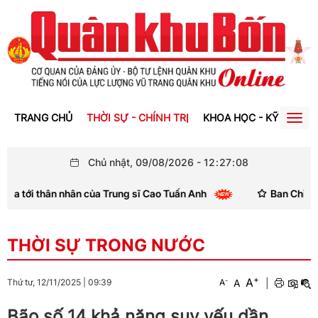
TRANG CHỦ
THỜI SỰ - CHÍNH TRỊ
KHOA HỌC - KỸ THUẬT
Togg
navig
Chủ nhật, 09/08/2026
-
12
:
27
:
09
tới thân nhân của Trung sĩ Cao Tuấn Anh
Ban Chỉ huy Q
THỜI SỰ TRONG NƯỚC
+
A
-
A
|
Thứ tư, 12/11/2025
|
09:39
A
Bão số 14 khả năng suy yếu dần