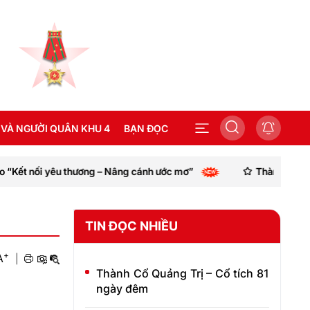
 VÀ NGƯỜI QUÂN KHU 4
BẠN ĐỌC
g – Nâng cánh ước mơ”
Thành phố Huế kêu gọi cung cấp th
SEA GAMES 31
TIN ĐỌC NHIỀU
+
A
|
Thành Cổ Quảng Trị – Cổ tích 81
ngày đêm