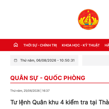
THỜI SỰ - CHÍNH TRỊ
KHOA HỌC - KỸ THUẬT
HẬ
Thứ năm, 06/08/2026
-
10
:
50
:
33
Bộ Chỉ huy Quân s
THỜI SỰ TRONG NƯỚC
Đ
QUÂN SỰ - QUỐC PHÒNG
THỜI SỰ QUỐC TẾ
NH
XÂY DỰNG ĐẢNG
CH
Thứ năm, 25/06/2026
|
16:37
LỜI BÁC HỒ DẠY NGÀY NÀY NĂM XƯA
TH
Tư lệnh Quân khu 4 kiểm tra tại Th
KỶ NIỆM 110 NĂM NGÀY BÁC HỒ RA ĐI
TÌM ĐƯỜNG CỨU NƯỚC (05/6/1911 -