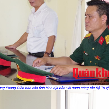
ng Phong Điền báo cáo tình hình địa bàn với đoàn công tác Bộ Tư l