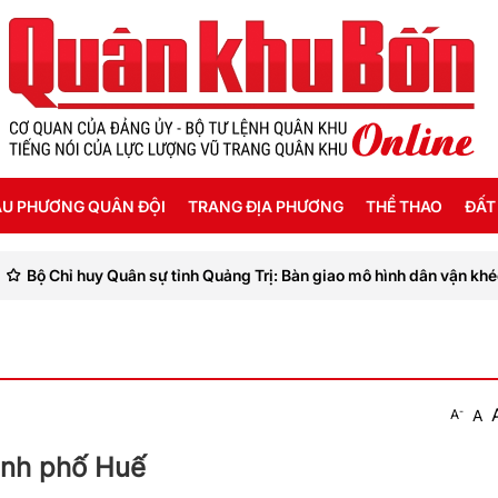
U PHƯƠNG QUÂN ĐỘI
TRANG ĐỊA PHƯƠNG
THỂ THAO
ĐẤT
ự tỉnh Quảng Trị: Bàn giao mô hình dân vận khéo “Kết nối yêu thươn
ỜI SỐNG HẬU PHƯƠNG
THANH HÓA
SEA GAMES 31
ẬT KÝ CHIẾN SỸ
NGHỆ AN
Ế ĐỘ - CHÍNH SÁCH - HƯỚNG NGHIỆP
HÀ TĨNH
-
A
A
ÔNG TIN LIỆT SỸ
QUẢNG BÌNH
ành phố Huế
QUẢNG TRỊ