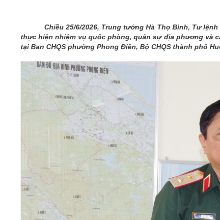
05/6/2021)
CHÀO MỪNG KỶ NIỆM 75 NĂM NGÀY
Chiều 25/6/2026, Trung tướng Hà Thọ Bình, Tư lệnh
TRUYỀN THỐNG LỰC LƯỢNG VŨ TRANG
thực hiện nhiệm vụ quốc phòng, quân sự địa phương và c
QUÂN KHU 4 (15/10/1945 - 15/10/2020)
tại Ban CHQS phường Phong Điền, Bộ CHQS thành phố Huế.