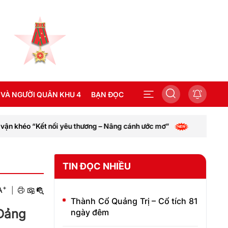
 VÀ NGƯỜI QUÂN KHU 4
BẠN ĐỌC
 thương – Nâng cánh ước mơ”
Thành phố Huế kêu gọi cung 
SEA GAMES 31
TIN ĐỌC NHIỀU
+
A
|
Thành Cổ Quảng Trị – Cổ tích 81
 Đảng
ngày đêm