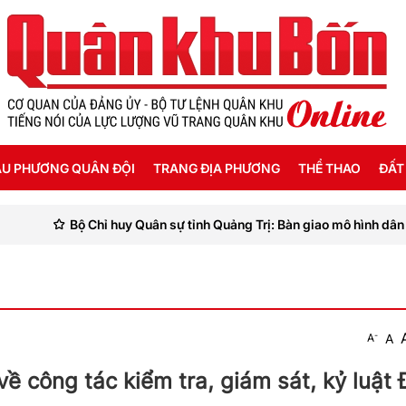
U PHƯƠNG QUÂN ĐỘI
TRANG ĐỊA PHƯƠNG
THỂ THAO
ĐẤT
Quân sự tỉnh Quảng Trị: Bàn giao mô hình dân vận khéo “Kết nối yêu
ỜI SỐNG HẬU PHƯƠNG
THANH HÓA
SEA GAMES 31
ẬT KÝ CHIẾN SỸ
NGHỆ AN
Ế ĐỘ - CHÍNH SÁCH - HƯỚNG NGHIỆP
HÀ TĨNH
-
A
A
ÔNG TIN LIỆT SỸ
QUẢNG BÌNH
 về công tác kiểm tra, giám sát, kỷ luật
QUẢNG TRỊ