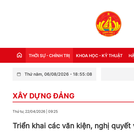
THỜI SỰ - CHÍNH TRỊ
KHOA HỌC - KỸ THUẬT
HẬ
Thứ năm, 06/08/2026
-
18
:
55
:
10
Bộ Chỉ huy 
THỜI SỰ TRONG NƯỚC
Đ
XÂY DỰNG ĐẢNG
THỜI SỰ QUỐC TẾ
NH
XÂY DỰNG ĐẢNG
CH
Thứ tư, 22/04/2026
|
09:25
LỜI BÁC HỒ DẠY NGÀY NÀY NĂM XƯA
TH
Triển khai các văn kiện, nghị quyết
KỶ NIỆM 110 NĂM NGÀY BÁC HỒ RA ĐI
TÌM ĐƯỜNG CỨU NƯỚC (05/6/1911 -