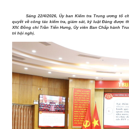
05/6/2021)
CHÀO MỪNG KỶ NIỆM 75 NĂM NGÀY
Sáng 22/4/2026, Ủy ban Kiểm tra Trung ương tổ chứ
TRUYỀN THỐNG LỰC LƯỢNG VŨ TRANG
quyết về công tác kiểm tra, giám sát, kỷ luật Đảng được
QUÂN KHU 4 (15/10/1945 - 15/10/2020)
XIV. Đồng chí Trần Tiến Hưng, Ủy viên Ban Chấp hành T
trì hội nghị.