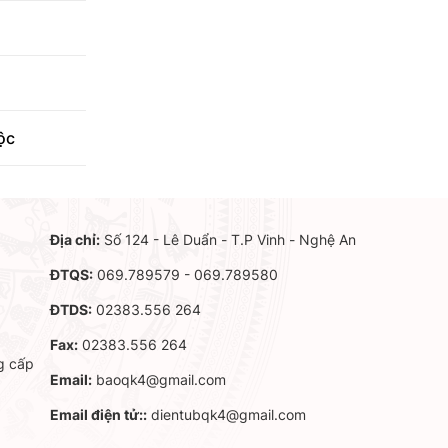
ộc
Địa chỉ:
Số 124 - Lê Duẩn - T.P Vinh - Nghệ An
ĐTQS:
069.789579 - 069.789580
ĐTDS:
02383.556 264
Fax:
02383.556 264
g cấp
Email:
baoqk4@gmail.com
Email điện tử::
dientubqk4@gmail.com