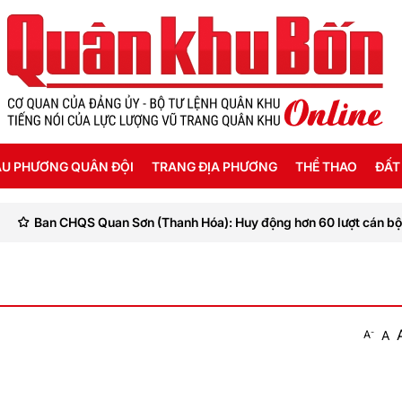
U PHƯƠNG QUÂN ĐỘI
TRANG ĐỊA PHƯƠNG
THỂ THAO
ĐẤT
 CHQS Quan Sơn (Thanh Hóa): Huy động hơn 60 lượt cán bộ, chiến sĩ s
ỜI SỐNG HẬU PHƯƠNG
THANH HÓA
SEA GAMES 31
ẬT KÝ CHIẾN SỸ
NGHỆ AN
Ế ĐỘ - CHÍNH SÁCH - HƯỚNG NGHIỆP
HÀ TĨNH
-
A
A
ÔNG TIN LIỆT SỸ
QUẢNG BÌNH
QUẢNG TRỊ