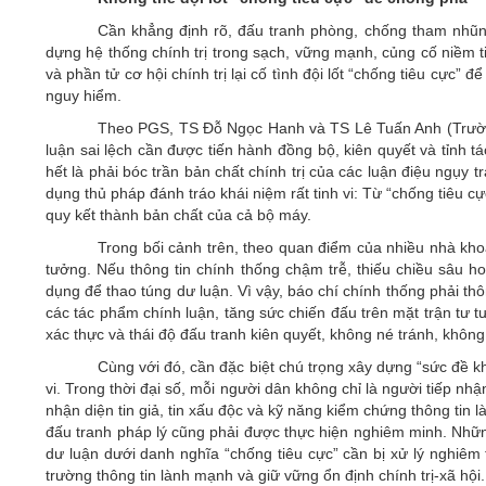
Cần khẳng định rõ, đấu tranh phòng, chống tham nhũn
dựng hệ thống chính trị trong sạch, vững mạnh, củng cố niềm t
và phần tử cơ hội chính trị lại cố tình đội lốt “chống tiêu cực
nguy hiểm.
Theo PGS, TS Đỗ Ngọc Hanh và TS Lê Tuấn Anh (Trường S
luận sai lệch cần được tiến hành đồng bộ, kiên quyết và tỉnh t
hết là phải bóc trần bản chất chính trị của các luận điệu ngụy 
dụng thủ pháp đánh tráo khái niệm rất tinh vi: Từ “chống tiêu
quy kết thành bản chất của cả bộ máy.
Trong bối cảnh trên, theo quan điểm của nhiều nhà khoa
tưởng. Nếu thông tin chính thống chậm trễ, thiếu chiều sâu hoặ
dụng để thao túng dư luận. Vì vậy, báo chí chính thống phải th
các tác phẩm chính luận, tăng sức chiến đấu trên mặt trận tư tư
xác thực và thái độ đấu tranh kiên quyết, không né tránh, khôn
Cùng với đó, cần đặc biệt chú trọng xây dựng “sức đề k
vi. Trong thời đại số, mỗi người dân không chỉ là người tiếp nh
nhận diện tin giả, tin xấu độc và kỹ năng kiểm chứng thông tin 
đấu tranh pháp lý cũng phải được thực hiện nghiêm minh. Nhữn
dư luận dưới danh nghĩa “chống tiêu cực” cần bị xử lý nghiêm
trường thông tin lành mạnh và giữ vững ổn định chính trị-xã hội.