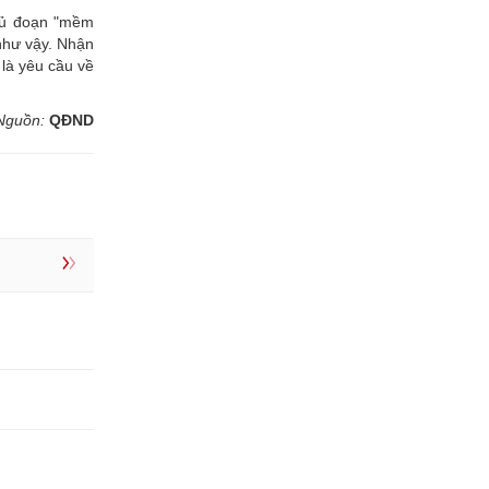
thủ đoạn "mềm
 như vậy. Nhận
 là yêu cầu về
Nguồn:
QĐND