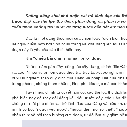
05/6/2021)
CHÀO MỪNG KỶ NIỆM 75 NĂM NGÀY
Không công khai phủ nhận vai trò lãnh đạo của Đ
TRUYỀN THỐNG LỰC LƯỢNG VŨ TRANG
trước đây, các thế lực thù địch, phản động và phần tử cơ 
QUÂN KHU 4 (15/10/1945 - 15/10/2020)
“đấu tranh chống tiêu cực” để từng bước dẫn dắt dư luận 
Đây là một dạng thức mới của chiến lược “diễn biến hò
lại nguy hiểm hơn bởi tính ngụy trang và khả năng len lỏi sâu 
đoạn này là yêu cầu cấp thiết hiện nay.
Khi “chiêu bài chính nghĩa” bị lợi dụng
Những năm gần đây, công tác xây dựng, chỉnh đốn Đảng;
rất cao. Nhiều vụ án lớn được điều tra, truy tố, xét xử nghiêm
bị xử lý nghiêm theo quy định của Đảng và pháp luật của Nhà 
trong phòng, chống tham nhũng, lãng phí, tiêu cực mà còn khẳn
Tuy nhiên, chính từ quyết tâm đó, các thế lực thù địch 
phá hiện nay đã thay đổi đáng kể. Nếu trước đây, các luận đi
chúng ra mặt phủ nhận vai trò lãnh đạo của Đảng và hiệu lực q
mình vỏ bọc “người yêu nước”, “người dám nói sự thật”, “ngườ
nhận thức xã hội theo hướng cực đoan, từ đó làm suy giảm niềm