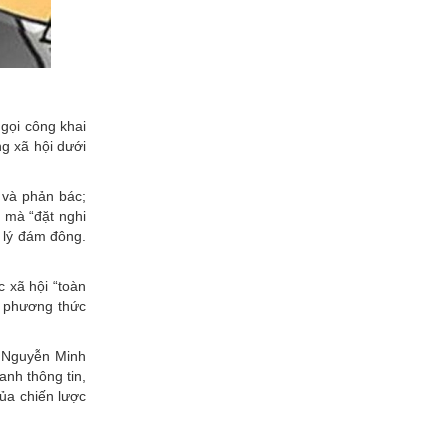
gọi công khai
ng xã hội dưới
 và phản bác;
 mà “đặt nghi
 lý đám đông.
c xã hội “toàn
à phương thức
S Nguyễn Minh
anh thông tin,
của chiến lược