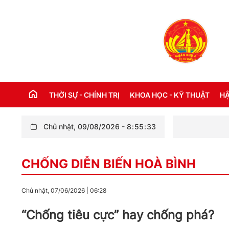
THỜI SỰ - CHÍNH TRỊ
KHOA HỌC - KỸ THUẬT
HẬ
Chủ nhật, 09/08/2026
-
8
:
55
:
34
Ban
THỜI SỰ TRONG NƯỚC
Đ
CHỐNG DIỄN BIẾN HOÀ BÌNH
THỜI SỰ QUỐC TẾ
NH
XÂY DỰNG ĐẢNG
CH
Chủ nhật, 07/06/2026
|
06:28
LỜI BÁC HỒ DẠY NGÀY NÀY NĂM XƯA
TH
“Chống tiêu cực” hay chống phá?
KỶ NIỆM 110 NĂM NGÀY BÁC HỒ RA ĐI
TÌM ĐƯỜNG CỨU NƯỚC (05/6/1911 -