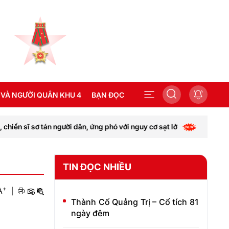
 VÀ NGƯỜI QUÂN KHU 4
BẠN ĐỌC
ơ tán người dân, ứng phó với nguy cơ sạt lở
Nghệ An: M
SEA GAMES 31
TIN ĐỌC NHIỀU
+
A
|
Thành Cổ Quảng Trị – Cổ tích 81
ngày đêm