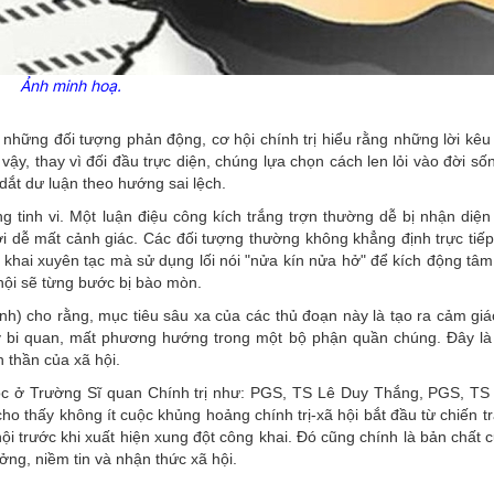
Ảnh minh hoạ.
những đối tượng phản động, cơ hội chính trị hiểu rằng những lời kêu 
vậy, thay vì đối đầu trực diện, chúng lựa chọn cách len lỏi vào đời số
ắt dư luận theo hướng sai lệch.
 tinh vi. Một luận điệu công kích trắng trợn thường dễ bị nhận diện
i dễ mất cảnh giác. Các đối tượng thường không khẳng định trực tiếp
 khai xuyên tạc mà sử dụng lối nói "nửa kín nửa hở" để kích động tâm
 hội sẽ từng bước bị bào mòn.
nh) cho rằng, mục tiêu sâu xa của các thủ đoạn này là tạo ra cảm giá
 lý bi quan, mất phương hướng trong một bộ phận quần chúng. Đây l
 thần của xã hội.
học ở Trường Sĩ quan Chính trị như: PGS, TS Lê Duy Thắng, PGS, T
 thấy không ít cuộc khủng hoảng chính trị-xã hội bắt đầu từ chiến tr
ội trước khi xuất hiện xung đột công khai. Đó cũng chính là bản chất 
ởng, niềm tin và nhận thức xã hội.