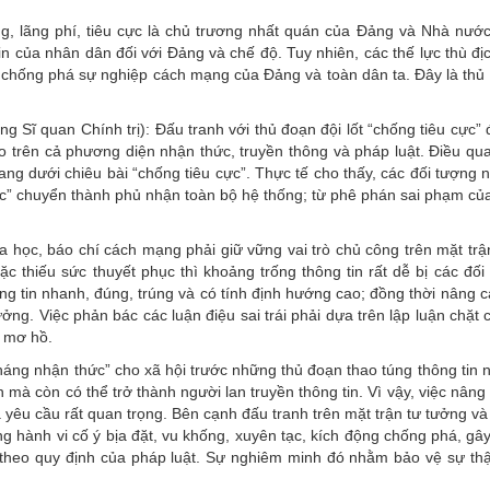
g, lãng phí, tiêu cực là chủ trương nhất quán của Đảng và Nhà nướ
in của nhân dân đối với Đảng và chế độ. Tuy nhiên, các thế lực thù đ
” để chống phá sự nghiệp cách mạng của Đảng và toàn dân ta. Đây là thủ
ĩ quan Chính trị): Đấu tranh với thủ đoạn đội lốt “chống tiêu cực” 
áo trên cả phương diện nhận thức, truyền thông và pháp luật. Điều qu
trang dưới chiêu bài “chống tiêu cực”. Thực tế cho thấy, các đối tượng
 cực” chuyển thành phủ nhận toàn bộ hệ thống; từ phê phán sai phạm c
 học, báo chí cách mạng phải giữ vững vai trò chủ công trên mặt trận
c thiếu sức thuyết phục thì khoảng trống thông tin rất dễ bị các đối
ông tin nhanh, đúng, trúng và có tính định hướng cao; đồng thời nâng 
ởng. Việc phản bác các luận điệu sai trái phải dựa trên lập luận chặt
g mơ hồ.
háng nhận thức” cho xã hội trước những thủ đoạn thao túng thông tin 
ận mà còn có thể trở thành người lan truyền thông tin. Vì vậy, việc nân
là yêu cầu rất quan trọng. Bên cạnh đấu tranh trên mặt trận tư tưởng và
g hành vi cố ý bịa đặt, vu khống, xuyên tạc, kích động chống phá, g
 theo quy định của pháp luật. Sự nghiêm minh đó nhằm bảo vệ sự thậ