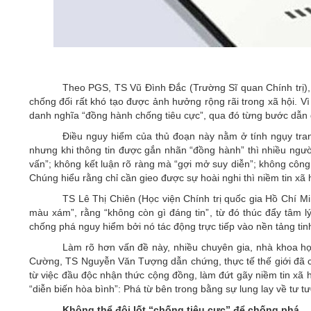
Theo PGS, TS Vũ Đình Đắc (Trường Sĩ quan Chính trị), 
chống đối rất khó tạo được ảnh hưởng rộng rãi trong xã hội. Vì 
danh nghĩa “đồng hành chống tiêu cực”, qua đó từng bước dẫn d
Điều nguy hiểm của thủ đoạn này nằm ở tính ngụy trang
nhưng khi thông tin được gắn nhãn “đồng hành” thì nhiều ngườ
vấn”; không kết luận rõ ràng mà “gợi mở suy diễn”; không công
Chúng hiểu rằng chỉ cần gieo được sự hoài nghi thì niềm tin xã
TS Lê Thị Chiên (Học viện Chính trị quốc gia Hồ Chí Mi
màu xám”, rằng “không còn gì đáng tin”, từ đó thúc đẩy tâm
chống phá nguy hiểm bởi nó tác động trực tiếp vào nền tảng tinh
Làm rõ hơn vấn đề này, nhiều chuyên gia, nhà khoa 
Cường, TS Nguyễn Văn Tượng dẫn chứng, thực tế thế giới đã cho
từ việc đầu độc nhận thức cộng đồng, làm đứt gãy niềm tin xã h
“diễn biến hòa bình”: Phá từ bên trong bằng sự lung lay về tư tư
Không thể đội lốt “chống tiêu cực” để chống phá