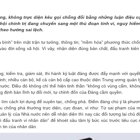
THÀNH PHỐ HUẾ
ảng, không trực diện kêu gọi chống đối bằng những luận điệu 
hội chính trị đang chuyển sang một thủ đoạn tinh vi, nguy hiểm
theo hướng sai lệch.
a bình” trên mặt trận tư tưởng, thông tin; "mềm hóa" phương thức ch
vào đời sống xã hội. Vì vậy, nhận diện đúng bản chất, đấu tranh kiên
 kiểm tra, giám sát, thi hành kỷ luật đảng được đẩy mạnh với quyết 
 minh; nhiều cán bộ, kể cả cán bộ cấp cao thuộc diện Trung ương quản 
nước. Điều đó không chỉ thể hiện tinh thần “không có vùng cấm, không
g định bản lĩnh tự đổi mới, tự chỉnh đốn của Đảng cầm quyền.
lại tìm cách lợi dụng để xuyên tạc, chống phá. Điểm đáng chú ý là phư
ệu chống phá thường trực diện, cực đoan, ví như: Từ sai phạm của m
uản lý của Nhà nước nên dễ nhận diện thì nay các đối tượng lại chủ đ
i đấu tranh vì nhân dân” để khoét sâu tâm lý bức xúc trước tiêu cực
 tin của nhân dân.