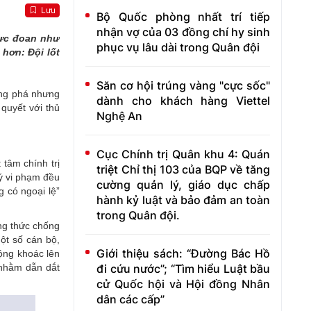
Lưu
Bộ Quốc phòng nhất trí tiếp
nhận vợ của 03 đồng chí hy sinh
cực đoan như
phục vụ lâu dài trong Quân đội
 hơn: Đội lốt
Săn cơ hội trúng vàng "cực sốc"
ống phá nhưng
dành cho khách hàng Viettel
 quyết với thủ
Nghệ An
Cục Chính trị Quân khu 4: Quán
tâm chính trị
triệt Chỉ thị 103 của BQP về tăng
lý vi phạm đều
cường quản lý, giáo dục chấp
 có ngoại lệ”
hành kỷ luật và bảo đảm an toàn
trong Quân đội.
ơng thức chống
ột số cán bộ,
Giới thiệu sách: “Đường Bác Hồ
ộng khoác lên
đi cứu nước”; “Tìm hiểu Luật bầu
 nhằm dẫn dắt
cử Quốc hội và Hội đồng Nhân
dân các cấp”