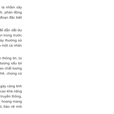
c ta nhằm xây
ịch, phản động
 đoạn đặc biệt
để dẫn dắt dư
an trọng trước
 này thường sử
ủa một cá nhân
 thông tin, tư
 tượng xấu lợi
cao chất lượng
 chẽ, chứng cứ
ngày càng tinh
g cao khả năng
 truyền thông,
ây hoang mang
t, bảo vệ môi