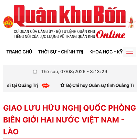
TRANG CHỦ
THỜI SỰ - CHÍNH TRỊ
KHOA HỌC - KỸ THUẬT
Togg
navig
Thứ sáu, 07/08/2026
-
3
:
13
:
29
 tại Quảng Trị
Bộ Chỉ huy Quân sự tỉnh Quảng Trị: Bàn 
GIAO LƯU HỮU NGHỊ QUỐC PHÒNG
BIÊN GIỚI HAI NƯỚC VIỆT NAM -
LÀO