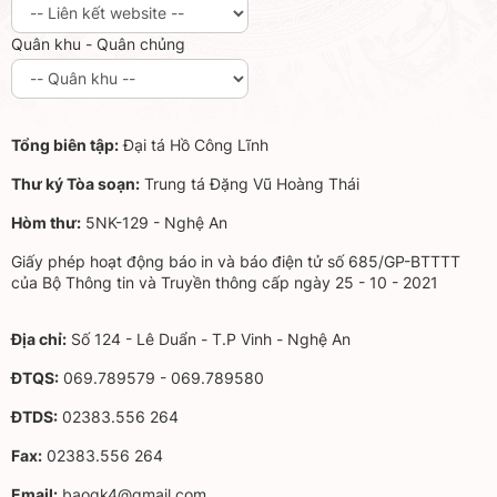
Quân khu - Quân chủng
Tổng biên tập:
Đại tá Hồ Công Lĩnh
Thư ký Tòa soạn:
Trung tá Đặng Vũ Hoàng Thái
Hòm thư:
5NK-129 - Nghệ An
Giấy phép hoạt động báo in và báo điện tử số 685/GP-BTTTT
của Bộ Thông tin và Truyền thông cấp ngày 25 - 10 - 2021
Địa chỉ:
Số 124 - Lê Duẩn - T.P Vinh - Nghệ An
ĐTQS:
069.789579 - 069.789580
ĐTDS:
02383.556 264
Fax:
02383.556 264
Email:
baoqk4@gmail.com