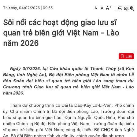
+
A
-
A
|
Thứ bảy, 04/07/2026
|
09:55
A
Sôi nổi các hoạt động giao lưu sĩ
quan trẻ biên giới Việt Nam - Lào
năm 2026
Lưu
Ngày 3/7/2026, tại Cửa khẩu quốc tế Thanh Thủy (xã Kim
Bảng, tỉnh Nghệ An), Bộ đội Biên phòng Việt Nam tổ chức Lễ
đón Đoàn đại biểu sĩ quan trẻ biên giới Lào sang tham dự
Chương trình Giao lưu sĩ quan trẻ biên giới Việt Nam - Lào
năm 2026.
Tham dự chương trình có Đại tá Đao-Kay Lợ-Li-Văn, Phó chính
ủy, Chủ nhiệm Chính trị Bộ đội Biên phòng Lào, Trưởng đoàn đại
biểu sĩ quan trẻ biên giới Lào; Đại tá Nguyễn Quốc Hiếu, Phó chủ
nhiệm Chính trị Bộ đội Biên phòng Việt Nam, Trưởng đoàn đại biểu
sĩ quan trẻ biên giới Việt Nam; cùng đại biểu Bộ CHQS tỉnh Nghệ
An, Bộ đội Biên phòng tỉnh và cấp ủy, chính quyền địa phương.