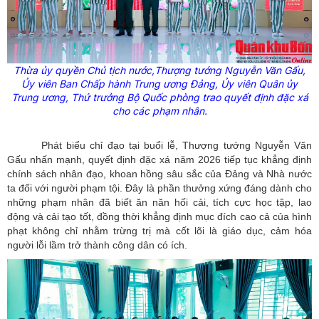
Thừa ủy quyền Chủ tịch nước,
Thượng tướng Nguyễn Văn Gấu,
Ủy
viên Ban Chấp hành Trung ương Đảng,
Ủy
viên Quân
ủy
Trung ương, Thứ trưởng Bộ Quốc phòng trao quyết định đặc xá
cho các phạm nhân.
Phát biểu chỉ đạo tại buổi lễ, Thượng tướng Nguyễn Văn
Gấu nhấn mạnh, quyết định đặc xá năm 2026 tiếp tục khẳng định
chính sách nhân đạo, khoan hồng sâu sắc của Đảng và Nhà nước
ta đối với người phạm tội. Đây là phần thưởng xứng đáng dành cho
những phạm nhân đã biết ăn năn hối cải, tích cực học tập, lao
động và cải tạo tốt, đồng thời khẳng định mục đích cao cả của hình
phạt không chỉ nhằm trừng trị mà cốt lõi là giáo dục, cảm hóa
người lỗi lầm trở thành công dân có ích.