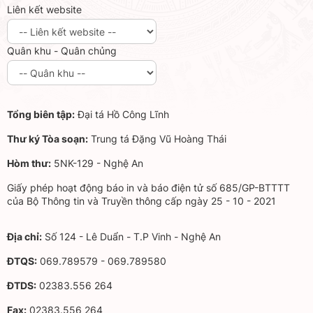
Liên kết website
Quân khu - Quân chủng
Tổng biên tập:
Đại tá Hồ Công Lĩnh
Thư ký Tòa soạn:
Trung tá Đặng Vũ Hoàng Thái
Hòm thư:
5NK-129 - Nghệ An
Giấy phép hoạt động báo in và báo điện tử số 685/GP-BTTTT
của Bộ Thông tin và Truyền thông cấp ngày 25 - 10 - 2021
Địa chỉ:
Số 124 - Lê Duẩn - T.P Vinh - Nghệ An
ĐTQS:
069.789579 - 069.789580
ĐTDS:
02383.556 264
Fax:
02383.556 264