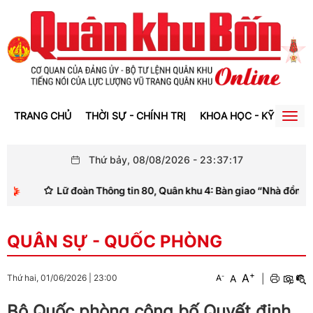
TRANG CHỦ
THỜI SỰ - CHÍNH TRỊ
KHOA HỌC - KỸ THUẬT
Togg
navig
Thứ bảy, 08/08/2026
-
23
:
37
:
17
Lữ đoàn Thông tin 80, Quân khu 4: Bàn giao “Nhà đồng đội”
QUÂN SỰ - QUỐC PHÒNG
+
A
-
A
|
Thứ hai, 01/06/2026
|
23:00
A
Bộ Quốc phòng công bố Quyết định