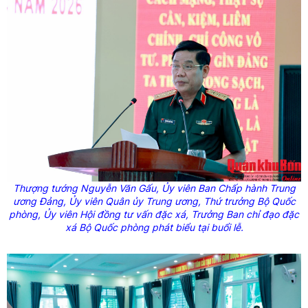
Thượng tướng Nguyễn Văn Gấu,
Ủy
viên Ban Chấp hành Trung
ương Đảng,
Ủy
viên Quân
ủy
Trung ương, Thứ trưởng Bộ Quốc
phòng,
Ủy
viên Hội đồng tư vấn đặc xá, Trưởng Ban chỉ đạo đặc
xá Bộ Quốc phòng phát biểu tại buổi lễ.