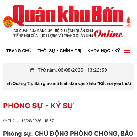
TRANG CHỦ
THỜI SỰ - CHÍNH TRỊ
KHOA HỌC - KỸ THUẬT
Togg
navig
Thứ năm, 06/08/2026
-
13
:
22
:
59
ỉnh Quảng Trị: Bàn giao mô hình dân vận khéo “Kết nối yêu thương –
PHÓNG SỰ - KÝ SỰ
Thứ ba, 19/05/2026
|
15:37
Phóng sự: CHỦ ĐỘNG PHÒNG CHỐNG, BẢO