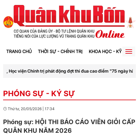
TRANG CHỦ
THỜI SỰ - CHÍNH TRỊ
KHOA HỌC - KỸ THUẬT
Togg
navig
, Học viện Chính trị phát động đợt thi đua cao điểm "75 ngày hành đ
PHÓNG SỰ - KÝ SỰ
Thứ tư, 20/05/2026
|
17:34
Phóng sự: HỘI THI BÁO CÁO VIÊN GIỎI CẤP
QUÂN KHU NĂM 2026