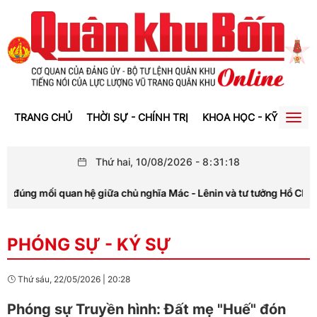
TRANG CHỦ
THỜI SỰ - CHÍNH TRỊ
KHOA HỌC - KỸ THUẬT
Togg
navig
Thứ hai, 10/08/2026
-
8
:
31
:
18
 đúng mối quan hệ giữa chủ nghĩa Mác - Lênin và tư tưởng Hồ Chí Mi
PHÓNG SỰ - KÝ SỰ
Thứ sáu, 22/05/2026
|
20:28
Phóng sự Truyền hình: Đất mẹ "Huế" đón