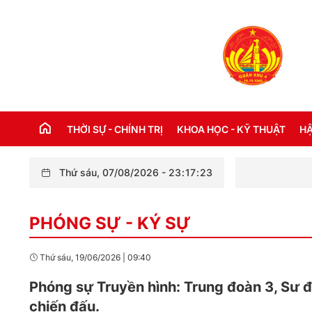
THỜI SỰ - CHÍNH TRỊ
KHOA HỌC - KỸ THUẬT
HẬ
Thứ sáu, 07/08/2026
-
23
:
17
:
24
THỜI SỰ TRONG NƯỚC
Đ
PHÓNG SỰ - KÝ SỰ
THỜI SỰ QUỐC TẾ
NH
XÂY DỰNG ĐẢNG
CH
Thứ sáu, 19/06/2026
|
09:40
LỜI BÁC HỒ DẠY NGÀY NÀY NĂM XƯA
TH
Phóng sự Truyền hình: Trung đoàn 3, Sư đ
KỶ NIỆM 110 NĂM NGÀY BÁC HỒ RA ĐI
chiến đấu.
TÌM ĐƯỜNG CỨU NƯỚC (05/6/1911 -