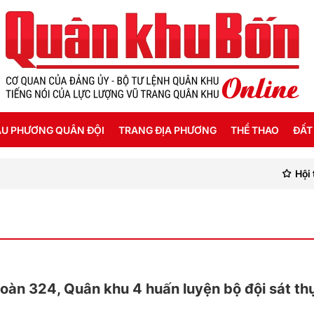
U PHƯƠNG QUÂN ĐỘI
TRANG ĐỊA PHƯƠNG
THỂ THAO
ĐẤT
Hội thảo
ỜI SỐNG HẬU PHƯƠNG
THANH HÓA
SEA GAMES 31
ẬT KÝ CHIẾN SỸ
NGHỆ AN
Ế ĐỘ - CHÍNH SÁCH - HƯỚNG NGHIỆP
HÀ TĨNH
ÔNG TIN LIỆT SỸ
QUẢNG BÌNH
oàn 324, Quân khu 4 huấn luyện bộ đội sát th
QUẢNG TRỊ