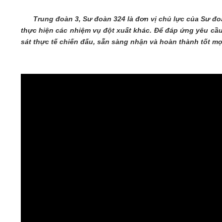
05/6/2021)
Trung đoàn 3, Sư đoàn 324 là đơn vị chủ lực của Sư đ
CHÀO MỪNG KỶ NIỆM 75 NĂM NGÀY
thực hiện các nhiệm vụ đột xuất khác. Để đáp ứng yêu cầu
TRUYỀN THỐNG LỰC LƯỢNG VŨ TRANG
sát thực tế chiến đấu, sẵn sàng nhận và hoàn thành tốt m
QUÂN KHU 4 (15/10/1945 - 15/10/2020)