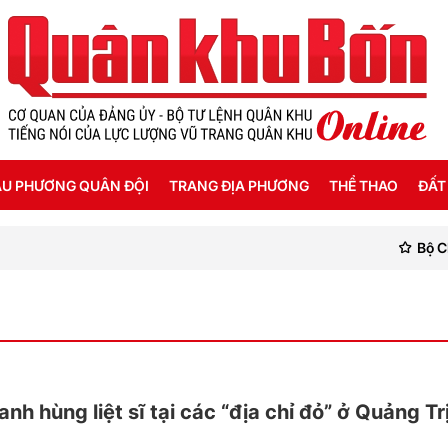
U PHƯƠNG QUÂN ĐỘI
TRANG ĐỊA PHƯƠNG
THỂ THAO
ĐẤT
Bộ Chỉ h
ỜI SỐNG HẬU PHƯƠNG
THANH HÓA
SEA GAMES 31
ẬT KÝ CHIẾN SỸ
NGHỆ AN
Ế ĐỘ - CHÍNH SÁCH - HƯỚNG NGHIỆP
HÀ TĨNH
ÔNG TIN LIỆT SỸ
QUẢNG BÌNH
 hùng liệt sĩ tại các “địa chỉ đỏ” ở Quảng Tr
QUẢNG TRỊ