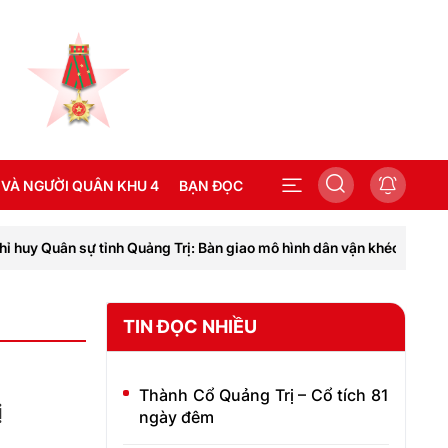
 VÀ NGƯỜI QUÂN KHU 4
BẠN ĐỌC
uy Quân sự tỉnh Quảng Trị: Bàn giao mô hình dân vận khéo “Kết nối 
SEA GAMES 31
TIN ĐỌC NHIỀU
Thành Cổ Quảng Trị – Cổ tích 81
ị
ngày đêm