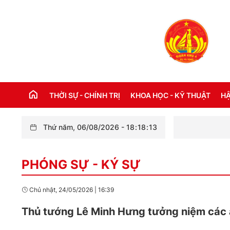
THỜI SỰ - CHÍNH TRỊ
KHOA HỌC - KỸ THUẬT
HẬ
Thứ năm, 06/08/2026
-
18
:
18
:
13
THỜI SỰ TRONG NƯỚC
Đ
PHÓNG SỰ - KÝ SỰ
THỜI SỰ QUỐC TẾ
NH
XÂY DỰNG ĐẢNG
CH
Chủ nhật, 24/05/2026
|
16:39
LỜI BÁC HỒ DẠY NGÀY NÀY NĂM XƯA
TH
Thủ tướng Lê Minh Hưng tưởng niệm các anh
KỶ NIỆM 110 NĂM NGÀY BÁC HỒ RA ĐI
TÌM ĐƯỜNG CỨU NƯỚC (05/6/1911 -