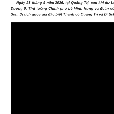
Ngày 23 tháng 5 năm 2026, tại Quảng Trị, sau khi dự Lễ v
05/6/2021)
Đường 9, Thủ tướng Chính phủ Lê Minh Hưng và đoàn công
CHÀO MỪNG KỶ NIỆM 75 NĂM NGÀY
Sơn, Di tích quốc gia đặc biệt Thành cổ Quảng Trị và Di t
TRUYỀN THỐNG LỰC LƯỢNG VŨ TRANG
QUÂN KHU 4 (15/10/1945 - 15/10/2020)