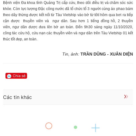
Bệnh viện Đa khoa tỉnh Quảng Trị cấp cứu, theo dõi điều trị và chăm sóc sức
khỏe. Còn lực lượng Đặc công nước đã tổ chức tổ 3 người cùng áo phao bám
theo dây thừng được kết nối từ Tàu Vietship vào bờ từ tôtí hôm qua bơi ra tiếp
cận được thuyền viên và ngư dân. Sau hơn 1 tiếng đồng hồ, 2 thuyền
viên, ngư dân được đưa lên bờ an toàn. Đến 9h30 sáng ngày 11/10/2020,
công tác cứu hộ, cứu nạn các thuyền viên và ngư dân trên Tàu Vietship 01 kết
thúc tốt đẹp, an toàn.
Tin, ảnh:
TRẦN DŨNG - XUÂN DIỆN
Chia sẻ
Các tin khác