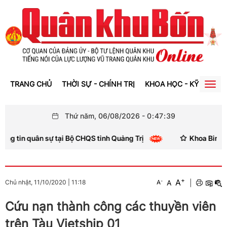
TRANG CHỦ
THỜI SỰ - CHÍNH TRỊ
KHOA HỌC - KỸ THUẬT
Togg
navig
Thứ năm, 06/08/2026
-
0
:
47
:
40
ân sự tại Bộ CHQS tỉnh Quảng Trị
Khoa Binh chủng, Học 
+
A
-
A
|
Chủ nhật, 11/10/2020
|
11:18
A
Cứu nạn thành công các thuyền viên
trên Tàu Vietship 01