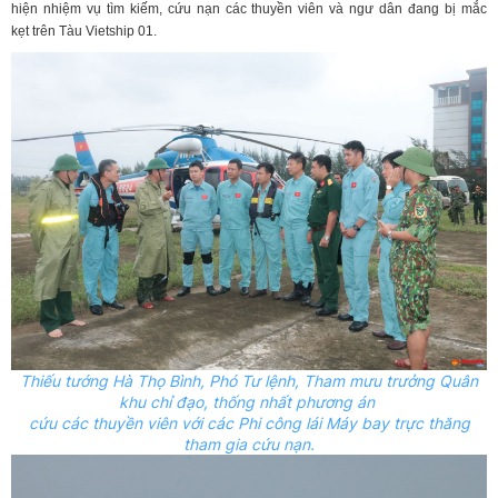
hiện nhiệm vụ tìm kiếm, cứu nạn các thuyền viên và ngư dân đang bị mắc
kẹt trên Tàu Vietship 01.
Thiếu tướng Hà Thọ Bình, Phó Tư lệnh, Tham mưu trưởng Quân
khu chỉ đạo, thống nhất phương án
cứu các thuyền viên với các Phi công lái Máy bay trực thăng
tham gia cứu nạn.