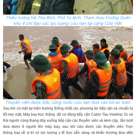
Thiếu tướng Hà Thọ Bình, Phó Tư lệnh, Tham mưu trưởng Quân
khu 4 chỉ đạo các lực lượng cứu nạn tại cảng Cửa Việt.
Thuyền viên được Đặc công nước cứu nạn đưa vào bờ an toàn.
Sau khi có mặt tại hiện trường thống nhất các phương án tiếp cận và chuẩn bị
tốt mọi mặt, Máy bay trực thăng đã cơ động tiếp cận Cabin Tàu Vietship 01 và
thả người cùng thang dây xuống tiếp cận các thuyền viên và kèm cặp, lần lượt
đưa được 6 người lên máy bay, sau khi cứu được các thuyền viên Trực
thăng bay về vị trí có lực lượng y tế trực sẵn sàng và khẩn trương đưa đến