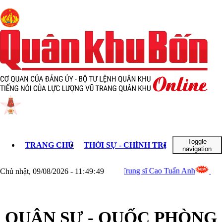
 xưa
 ra đi
 -
gày
g Quân
0)
Toggle
TRANG CHỦ
THỜI SỰ - CHÍNH TRỊ
KHOA HỌC 
navigation
ng Ba tới thân nhân của Trung sĩ Cao Tuấn Anh
Ban Chỉ hu
Chủ nhật, 09/08/2026
-
11
:
49
:
50
nghiệp
QUÂN SỰ - QUỐC PHÒNG