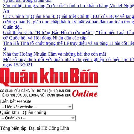
vụ lâu dài trong Quân đội
Săn cơ hội trúng vàng "cực sốc" dành cho khách hàng Viettel Nghệ
An
Cục Chính trị Quân khu 4: Quán triệt Chỉ thị 103 của BQP về tăng
cường quản lý, giáo dục chấp hành kỷ luật và bảo đảm an toàn trong
Quân đội.
Giới thiệu sách: “Đường Bác Hồ đi cứu nước”; “Tìm hiểu Luật bầu
cử Quốc hội và Hội đồng Nhân dân các cấp”
Tỉnh Hà Tĩnh tổ chức trọng thể Lễ truy điệu và an táng 11 hài cốt liệt
sĩ
Nhà thơ Hoàng Nhuận Cầm và những bài thơ còn mãi
Một số quy định đối với quân nhân chuyên nghiệp có hiệu lực từ
ngày 15/3/2021
Liên kết website
Quân khu - Quân chủng
Tổng biên tập:
Đại tá Hồ Công Lĩnh