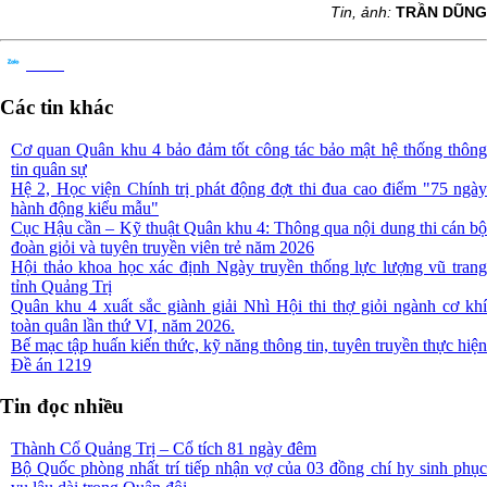
Tin, ảnh:
TRẦN DŨNG
Chia sẻ
Các tin khác
Cơ quan Quân khu 4 bảo đảm tốt công tác bảo mật hệ thống thông
tin quân sự
Hệ 2, Học viện Chính trị phát động đợt thi đua cao điểm "75 ngày
hành động kiểu mẫu"
Cục Hậu cần – Kỹ thuật Quân khu 4: Thông qua nội dung thi cán bộ
đoàn giỏi và tuyên truyền viên trẻ năm 2026
Hội thảo khoa học xác định Ngày truyền thống lực lượng vũ trang
tỉnh Quảng Trị
Quân khu 4 xuất sắc giành giải Nhì Hội thi thợ giỏi ngành cơ khí
toàn quân lần thứ VI, năm 2026.
Bế mạc tập huấn kiến thức, kỹ năng thông tin, tuyên truyền thực hiện
Đề án 1219
Tin đọc nhiều
Thành Cổ Quảng Trị – Cổ tích 81 ngày đêm
Bộ Quốc phòng nhất trí tiếp nhận vợ của 03 đồng chí hy sinh phục