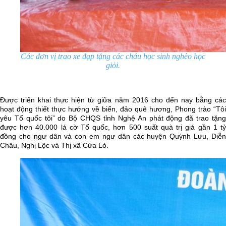
Các đơn vị trao xe đạp tặng các cháu học sinh nghèo học
giỏi.
Được triển khai thực hiện từ giữa năm 2016 cho đến nay bằng các
hoạt động thiết thực hướng về biển, đảo quê hương, Phong trào “Tôi
yêu Tổ quốc tôi” do Bộ CHQS tỉnh Nghệ An phát động đã trao tặng
được hơn 40.000 lá cờ Tổ quốc, hơn 500 suất quà trị giá gần 1 tỷ
đồng cho ngư dân và con em ngư dân các huyện Quỳnh Lưu, Diễn
Châu, Nghị Lộc và Thị xã Cửa Lò.