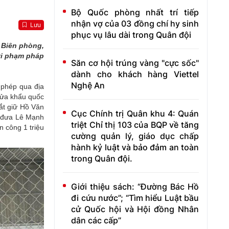
Bộ Quốc phòng nhất trí tiếp
nhận vợ của 03 đồng chí hy sinh
Lưu
phục vụ lâu dài trong Quân đội
 Biên phòng,
 vi phạm pháp
Săn cơ hội trúng vàng "cực sốc"
dành cho khách hàng Viettel
Nghệ An
 phép qua địa
 Cửa khẩu quốc
ắt giữ Hồ Văn
Cục Chính trị Quân khu 4: Quán
c đưa Lê Mạnh
triệt Chỉ thị 103 của BQP về tăng
n công 1 triệu
cường quản lý, giáo dục chấp
hành kỷ luật và bảo đảm an toàn
trong Quân đội.
Giới thiệu sách: “Đường Bác Hồ
đi cứu nước”; “Tìm hiểu Luật bầu
cử Quốc hội và Hội đồng Nhân
dân các cấp”