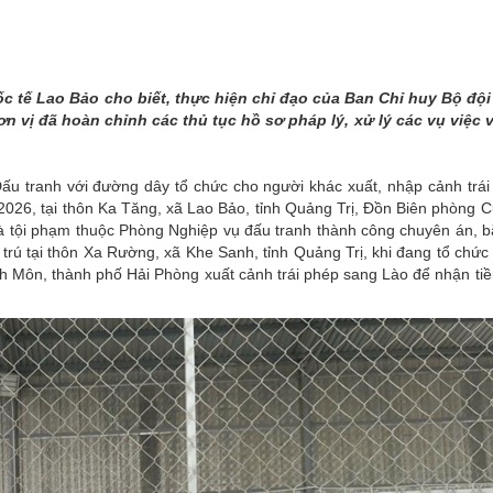
THÀNH PHỐ HUẾ
c tế Lao Bảo cho biết, thực hiện chỉ đạo của Ban Chỉ huy Bộ đội
 vị đã hoàn chỉnh các thủ tục hồ sơ pháp lý, xử lý các vụ việc
u tranh với đường dây tổ chức cho người khác xuất, nhập cảnh trái
5/2026, tại thôn Ka Tăng, xã Lao Bảo, tỉnh Quảng Trị, Đồn Biên phòng
à tội phạm thuộc Phòng Nghiệp vụ đấu tranh thành công chuyên án, b
rú tại thôn Xa Rường, xã Khe Sanh, tỉnh Quảng Trị, khi đang tổ chứ
nh Môn, thành phố Hải Phòng xuất cảnh trái phép sang Lào để nhận tiề