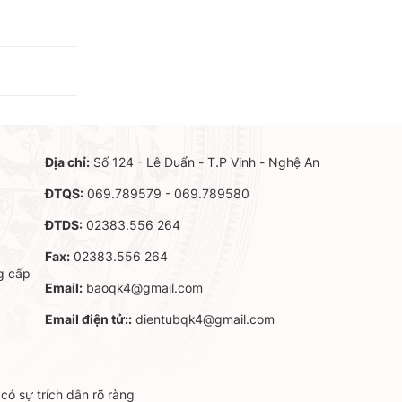
Địa chỉ:
Số 124 - Lê Duẩn - T.P Vinh - Nghệ An
ĐTQS:
069.789579 - 069.789580
ĐTDS:
02383.556 264
Fax:
02383.556 264
g cấp
Email:
baoqk4@gmail.com
Email điện tử::
dientubqk4@gmail.com
ó sự trích dẫn rõ ràng