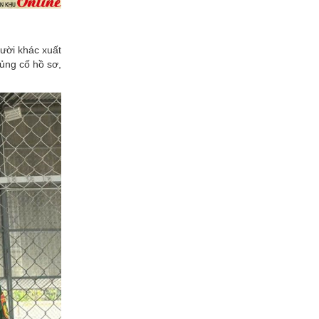
ười khác xuất
củng cố hồ sơ,