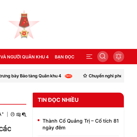
 VÀ NGƯỜI QUÂN KHU 4
BẠN ĐỌC
 tàng Quân khu 4
Chuyến nghỉ phép còn dang dở của Anh
SEA GAMES 31
TIN ĐỌC NHIỀU
+
A
|
Thành Cổ Quảng Trị – Cổ tích 81
các
ngày đêm