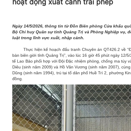
hoạt động xuất cảnh trái phép
05/6/2021)
CHÀO MỪNG KỶ NIỆM 75 NĂM NGÀY
TRUYỀN THỐNG LỰC LƯỢNG VŨ TRANG
QUÂN KHU 4 (15/10/1945 - 15/10/2020)
Ngày 14/5/2026, thông tin từ Đồn Biên phòng Cửa khẩu quố
Bộ Chỉ huy Quân sự tỉnh Quảng Trị và Phòng Nghiệp vụ, đơn
luật trong lĩnh vực xuất, nhập cảnh.
Thực hiện kế hoạch đấu tranh Chuyên án QT426.2 về “Đấ
bàn biên giới tỉnh Quảng Trị”, vào lúc 16 giờ 45 phút ngày 12/
tế Lao Bảo phối hợp với Đội Đặc nhiệm phòng, chống ma túy v
Diêu (sinh năm 2009) và Hồ Văn Vương (sinh năm 2007), cùng t
Dũng (sinh năm 1994), trú tại tổ dân phố Huề Trì 2, phường Ki
đồng.