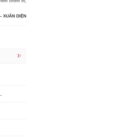
inh chính trị,
– XUÂN DIỆN
.