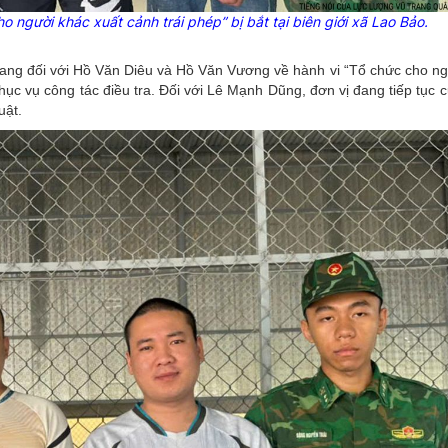
o người khác xuất cảnh trái
phép”
bị bắt tại biên giới xã Lao Bảo.
 tang đối với Hồ Văn Diêu và Hồ Văn Vương về hành vi “Tổ chức cho ng
 phục vụ công tác điều tra. Đối với Lê Mạnh Dũng, đơn vị đang tiếp tục 
uật.