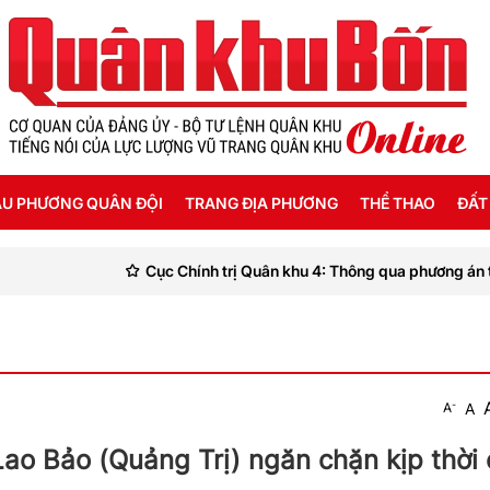
U PHƯƠNG QUÂN ĐỘI
TRANG ĐỊA PHƯƠNG
THỂ THAO
ĐẤT
Cục Chính trị Quân khu 4: Thông qua phương án trưng bày Bảo
ỜI SỐNG HẬU PHƯƠNG
THANH HÓA
SEA GAMES 31
ẬT KÝ CHIẾN SỸ
NGHỆ AN
Ế ĐỘ - CHÍNH SÁCH - HƯỚNG NGHIỆP
HÀ TĨNH
-
A
A
ÔNG TIN LIỆT SỸ
QUẢNG BÌNH
ao Bảo (Quảng Trị) ngăn chặn kịp thời 
QUẢNG TRỊ