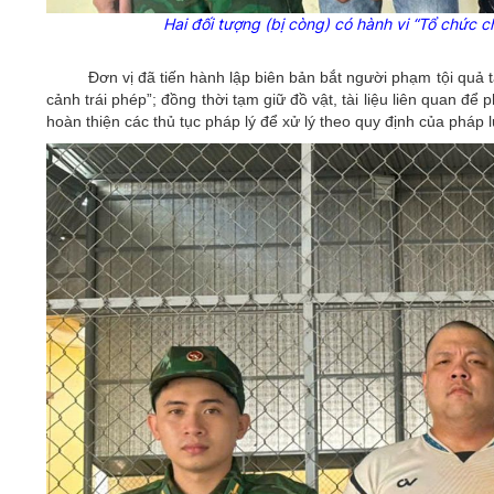
Hai đối tượng (bị còng) có hành vi
“Tổ
chức ch
Đơn vị đã tiến hành lập biên bản bắt người phạm tội quả
cảnh trái phép”; đồng thời tạm giữ đồ vật, tài liệu liên quan để
hoàn thiện các thủ tục pháp lý để xử lý theo quy định của pháp l