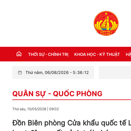
THỜI SỰ - CHÍNH TRỊ
KHOA HỌC - KỸ THUẬT
HẬ
Thứ năm, 06/08/2026
-
5
:
36
:
13
THỜI SỰ TRONG NƯỚC
Đ
QUÂN SỰ - QUỐC PHÒNG
THỜI SỰ QUỐC TẾ
NH
XÂY DỰNG ĐẢNG
CH
Thứ sáu, 15/05/2026
|
09:02
LỜI BÁC HỒ DẠY NGÀY NÀY NĂM XƯA
TH
Đồn Biên phòng Cửa khẩu quốc tế L
KỶ NIỆM 110 NĂM NGÀY BÁC HỒ RA ĐI
TÌM ĐƯỜNG CỨU NƯỚC (05/6/1911 -