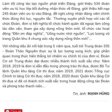
Làm tốt công tác tạo nguồn phát triển Đảng, giới thiệu
534 đoàn
viên ưu tú học lớp bồi dưỡng nhận thức về Đảng, giới thiệu kết nạp
245 đoàn viên ưu tú vào Đảng; đề nghị công nhận đảng viên chính
thức đúng thủ tục, nguyên tắc
.
T
hường xuyên phối hợp với các tổ
chức Đoàn, đơn vị kết nghĩa tổ chức hành quân dã ngoại làm công
tác dân vận, tham gia xây dựng nông thôn mới, tổ chức các hoạt
động “Đền ơn đáp nghĩa”, “Uống nước nhớ nguồn”, “Lực lượng vũ
trang Quân khu 4 chung sức xây dựng nông thôn mới”...
Với những dấu ấn nổi bật trong 5
năm qua, tuổi trẻ Trung đoàn 335
- Đoàn Thảo Nguyên thực sự là lực lượng xung kích, góp phần
quan trọng thực hiện thắng lợi nhiệm vụ chính trị của đơn vị. Đoàn
Cơ sở Trung đoàn đạt được nhiều thành tích xuất sắc như: Năm
2018, 2019 là đơn vị dẫn đầu trong phong trào thi đua, được Bộ Tư
lệnh Quân khu tặng Cờ thi đua; năm 2019, 2021 được Tổng cục
Chính trị tặng Cờ thi đua; năm 2018, 2020 được Quân khu tặng Cờ
thi đua vì đã có thành tích xuất sắc trong hoạt động công tác Đoàn
và phong trào thanh niên...
Tin, ảnh:
MẠNH HÙNG
Chia sẻ