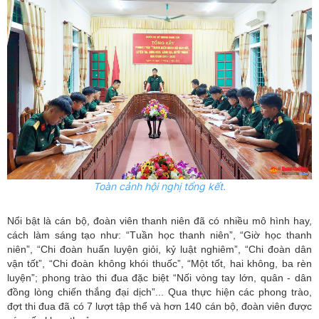
Toàn cảnh hội nghị tổng kết.
Nổi bật là cán bộ, đoàn viên thanh niên đã có nhiều mô hình hay,
cách làm sáng tạo như:
“
T
uần
học thanh niên”, “Giờ học
thanh
niên”, “Chi đoàn huấn luyện giỏi, kỷ luật nghiêm”, “Chi đoàn dân
vận tốt”, “Chi đoàn không khói thuốc”, “Một tốt, hai không, ba rèn
luyện”;
phong trào thi đua đặc biệt “Nối vòng tay lớn, quân - dân
đồng lòng chiến thắng đại dịch”... Qua thực hiện các phong trào,
đợt thi đua đã có 7 lượt tập thể và hơn 140 cán bộ, đoàn viên được