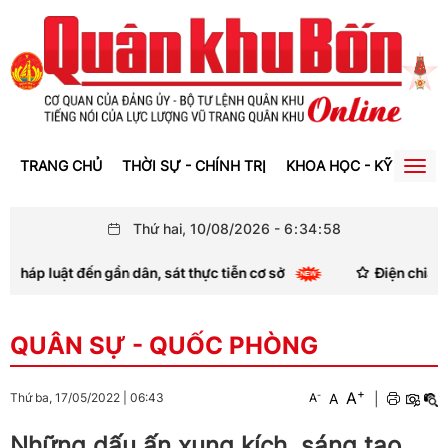
TRANG CHỦ
THỜI SỰ - CHÍNH TRỊ
KHOA HỌC - KỸ THUẬT
Togg
navig
Thứ hai, 10/08/2026
-
6
:
34
:
59
ật đến gần dân, sát thực tiễn cơ sở
Điện chia buồn đ
QUÂN SỰ - QUỐC PHÒNG
+
A
-
A
|
Thứ ba, 17/05/2022
|
06:43
A
Những dấu ấn xung kích, sáng tạo