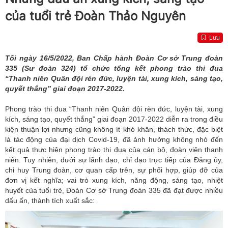
của tuổi trẻ Đoàn Thảo Nguyên
Lưu
Tối ngày 16/5/2022, Ban Chấp hành Đoàn Cơ sở Trung đoàn
335 (Sư đoàn 324) tổ chức t
ổng kết phong trào thi đua
“Thanh niên Quân đội rèn đức, luyện tài, xung kích, sáng tạo,
quyết thắng” giai đoạn 2017
-
2022
.
P
hong trào thi đua “Thanh niên Quân đội rèn đức, luyện tài, xung
kích, sáng tạo, quyết thắng” giai đoạn 2017
-
2022
diễn ra
trong điều
kiện thuận lợi nhưng cũng không ít khó khăn, thách thức,
đặc biệt
là tác động c
ủa đại dịch Covid-19
,
đã
ảnh hưởng
không nhỏ đến
kết quả thực hiện
phong trào thi đua của cán bộ, đoàn viên thanh
niên. Tuy nhiên, dưới sự lãnh đạo, chỉ đạo trực tiếp của Đảng ủy,
chỉ huy Trung đoàn, cơ quan cấp trên, sự phối hợp, giúp đỡ của
đơn vị kết nghĩa; vai trò xung kích, năng động, sáng tạo, nhiệt
huyết của tuổi trẻ, Đoàn Cơ sở Trung đoàn 335 đã đạt được nhiều
dấu ấn, thành tích xuất sắc: