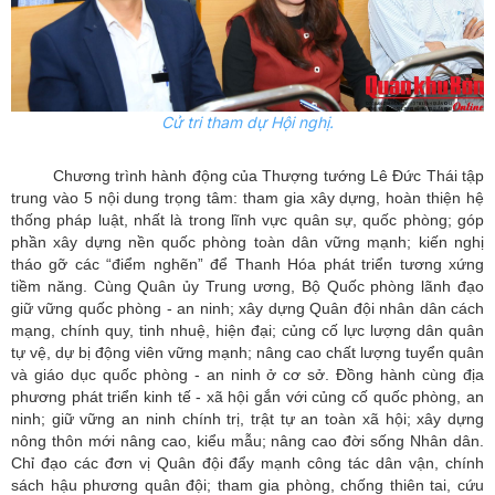
Cử tri tham dự Hội nghị.
Chương trình hành động của Thượng tướng Lê Đức Thái tập
trung vào 5 nội dung trọng tâm: tham gia xây dựng, hoàn thiện hệ
thống pháp luật, nhất là trong lĩnh vực quân sự, quốc phòng; góp
phần xây dựng nền quốc phòng toàn dân vững mạnh; kiến nghị
tháo gỡ các “điểm nghẽn” để Thanh Hóa phát triển tương xứng
tiềm năng. Cùng Quân ủy Trung ương, Bộ Quốc phòng lãnh đạo
giữ vững quốc phòng - an ninh; xây dựng Quân đội nhân dân cách
mạng, chính quy, tinh nhuệ, hiện đại; củng cố lực lượng dân quân
tự vệ, dự bị động viên vững mạnh; nâng cao chất lượng tuyển quân
và giáo dục quốc phòng - an ninh ở cơ sở. Đồng hành cùng địa
phương phát triển kinh tế - xã hội gắn với củng cố quốc phòng, an
ninh; giữ vững an ninh chính trị, trật tự an toàn xã hội; xây dựng
nông thôn mới nâng cao, kiểu mẫu; nâng cao đời sống Nhân dân.
Chỉ đạo các đơn vị Quân đội đẩy mạnh công tác dân vận, chính
sách hậu phương quân đội; tham gia phòng, chống thiên tai, cứu