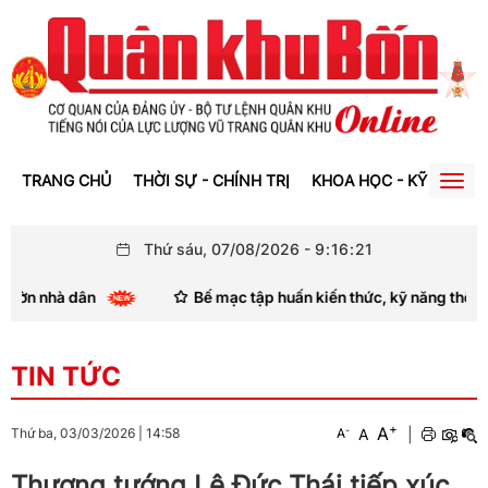
TRANG CHỦ
THỜI SỰ - CHÍNH TRỊ
KHOA HỌC - KỸ THUẬT
Togg
navig
Thứ sáu, 07/08/2026
-
9
:
16
:
23
Bế mạc tập huấn kiến thức, kỹ năng thông tin, tuyên truyền th
TIN TỨC
+
A
-
A
|
Thứ ba, 03/03/2026
|
14:58
A
Thượng tướng Lê Đức Thái tiếp xúc