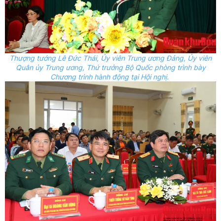
Thượng tướng Lê Đức Thái,
Ủy
viên Trung ương Đảng,
Ủy
viên
Quân
ủy
Trung ương, Thứ trưởng Bộ Quốc phòng trình bày
Chương trình hành động tại Hội nghị.