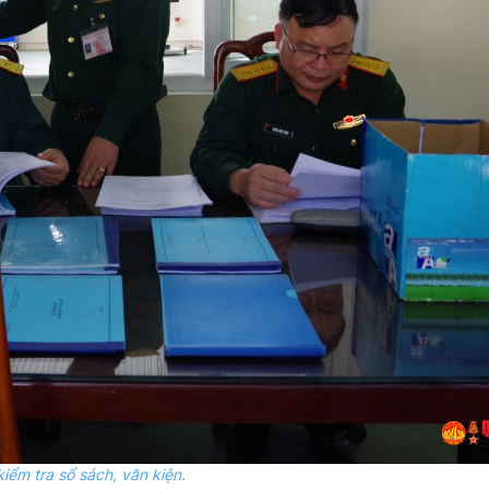
iểm tra sổ sách, văn kiện.