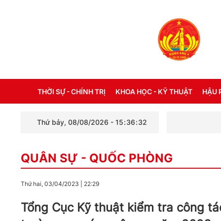
THỜI SỰ - CHÍNH TRỊ
KHOA HỌC - KỸ THUẬT
HẬU 
Thứ bảy, 08/08/2026
-
15
:
36
:
34
THỜI SỰ TRONG NƯỚC
ĐỜI 
QUÂN SỰ - QUỐC PHÒNG
THỜI SỰ QUỐC TẾ
NHẬT
XÂY DỰNG ĐẢNG
CHẾ 
Thứ hai, 03/04/2023
|
22:29
LỜI BÁC HỒ DẠY NGÀY NÀY NĂM XƯA
THÔN
Tổng Cục Kỹ thuật kiểm tra công tá
KỶ NIỆM 110 NĂM NGÀY BÁC HỒ RA ĐI
TÌM ĐƯỜNG CỨU NƯỚC (05/6/1911 -