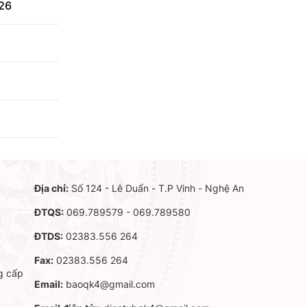
026
Địa chỉ:
Số 124 - Lê Duẩn - T.P Vinh - Nghệ An
ĐTQS:
069.789579 - 069.789580
ĐTDS:
02383.556 264
Fax:
02383.556 264
g cấp
Email:
baoqk4@gmail.com