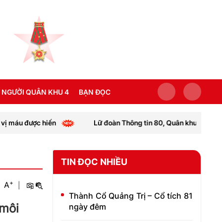
 NGƯỜI QUÂN KHU 4
BẠN ĐỌC
n
Lữ đoàn Thông tin 80, Quân khu 4: Bàn giao “Nhà đồng 
SEA GAMES 31
TIN ĐỌC NHIỀU
+
A
|
Thành Cổ Quảng Trị – Cổ tích 81
 môi
ngày đêm