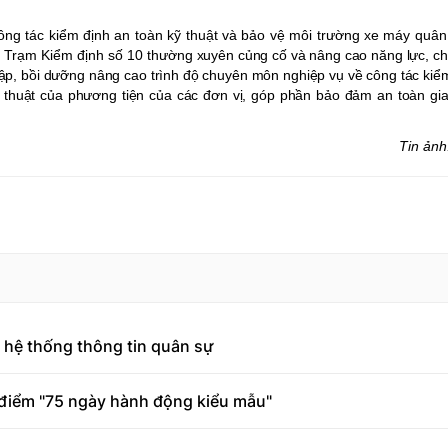
công tác kiểm định an toàn kỹ thuật và bảo vệ môi trường xe máy quâ
Trạm Kiểm định số 10 t
hường xuyên củng cố và nâng cao năng lực, ch
 tập, bồi dưỡng nâng cao trình độ chuyên môn nghiệp vụ về công tác kiể
kỹ thuật của phương tiện của các đơn vị, góp phần bảo đảm an toàn gi
Tin ảnh
 hệ thống thông tin quân sự
o điểm "75 ngày hành động kiểu mẫu"