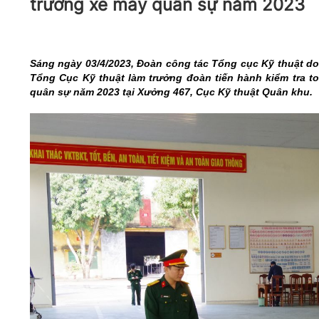
trường xe máy quân sự năm 2023
05/6/2021)
CHÀO MỪNG KỶ NIỆM 75 NĂM NGÀY
TRUYỀN THỐNG LỰC LƯỢNG VŨ TRANG
QUÂN KHU 4 (15/10/1945 - 15/10/2020)
Sáng ngày 03/4/2023, Đoàn công tác Tổng cục Kỹ thuật do
Tổng Cục Kỹ thuật làm trưởng đoàn tiến hành kiểm tra to
quân sự năm 2023 tại Xưởng 467, Cục Kỹ thuật Quân khu.