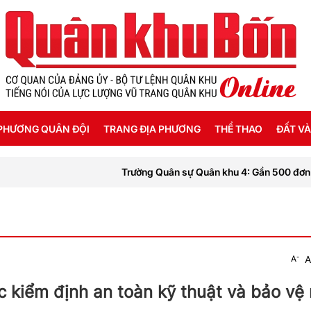
PHƯƠNG QUÂN ĐỘI
TRANG ĐỊA PHƯƠNG
THỂ THAO
ĐẤT VÀ
Trường Quân sự Quân khu 4: Gần 500 đơn vị máu được hiế
SỐNG HẬU PHƯƠNG
THANH HÓA
SEA GAMES 31
 KÝ CHIẾN SỸ
NGHỆ AN
ĐỘ - CHÍNH SÁCH - HƯỚNG NGHIỆP
HÀ TĨNH
-
A
A
G TIN LIỆT SỸ
QUẢNG BÌNH
c kiểm định an toàn kỹ thuật và bảo vệ
QUẢNG TRỊ