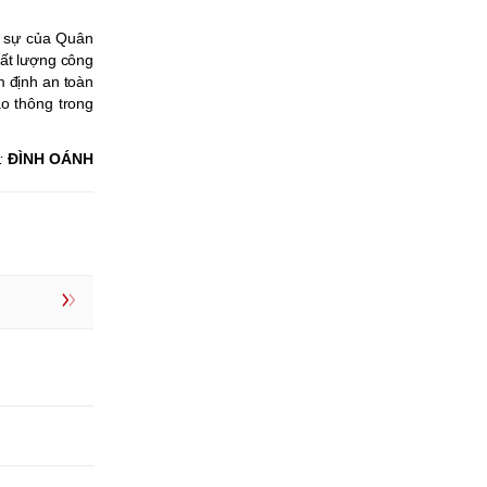
n sự của Quân
ất lượng công
m định an toàn
ao thông trong
:
ĐÌNH OÁNH