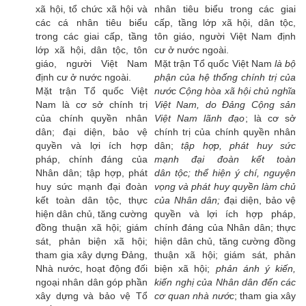
xã hội, tổ chức xã hội và
nhân tiêu biểu trong các giai
các cá nhân tiêu biểu
cấp, tầng lớp xã hội, dân tộc,
trong các giai cấp, tầng
tôn giáo, người Việt Nam định
lớp xã hội, dân tộc, tôn
cư ở nước ngoài.
giáo, người Việt Nam
Mặt trận Tổ quốc Việt Nam
là bộ
định cư ở nước ngoài.
phận của hệ thống chính trị của
Mặt trận Tổ quốc Việt
nước Cộng hòa xã hội chủ nghĩa
Nam là cơ sở chính trị
Việt Nam, do Đảng Cộng sản
của chính quyền nhân
Việt Nam lãnh đạo
; là cơ sở
dân; đại diện, bảo vệ
chính trị của chính quyền nhân
quyền và lợi ích hợp
dân;
tập hợp
, phát huy sức
pháp, chính đáng của
mạnh
đại đoàn kết toàn
Nhân dân; tập hợp, phát
dân
tộc;
thể hiện ý chí, nguyện
huy sức mạnh đại đoàn
vọng
và
phát huy quyền làm chủ
kết toàn dân tộc, thực
của Nhân dân;
đại diện, bảo vệ
hiện dân chủ, tăng cường
quyền và lợi ích hợp pháp,
đồng thuận xã hội; giám
chính đáng của Nhân dân; thực
sát, phản biện xã hội;
hiện dân chủ, tăng cường đồng
tham gia xây dựng Đảng,
thuận xã hội; giám sát, phản
Nhà nước, hoạt động đối
biện xã hội;
phản ánh
ý kiến,
ngoại nhân dân góp phần
kiến nghị của Nhân dân đến các
xây dựng và bảo vệ Tổ
cơ quan nhà nước
; tham gia xây