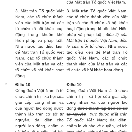
của
Mặt trận Tổ quốc Việt Nam.
3. Mặt trận Tổ quốc Việt
3. Mặt trận Tổ quốc Việt Nam,
Nam, các tổ chức thành
các tổ chức thành viên của Mặt
viên của Mặt trận và các
trận và các tổ chức xã hội khác
tổ chức xã hội khác hoạt
hoạt động trong khuôn khổ Hiến
động trong khuôn khổ
pháp và pháp luật,
điều lệ của
Hiến pháp và pháp luật.
Mặt trận Tổ quốc Việt Nam, điều
Nhà nước tạo điều kiện
lệ của mỗi tổ chức
. Nhà nước
để Mặt trận Tổ quốc Việt
tạo điều kiện để Mặt trận Tổ
Nam, các tổ chức thành
quốc Việt Nam, các tổ chức
viên của Mặt trận và các
thành viên của Mặt trận và các
tổ chức xã hội khác hoạt
tổ chức xã hội khác hoạt động.
động.
2.
Điều 10
Điều 10
Công đoàn Việt Nam là tổ
Công đoàn Việt Nam là tổ chức
chức chính trị - xã hội của
chính trị - xã hội của giai cấp
giai cấp công nhân và
công nhân và của người lao
của người lao động được
động
được thành lập trên cơ sở
thành lập trên cơ sở tự
tự nguyện
,
trực thuộc Mặt trận
nguyện, đại diện cho
Tổ quốc Việt Nam
; đại diện,
người lao động, chăm lo
chăm lo và bảo vệ quyền, lợi ích
và bảo vệ quyền, lợi ích
hợp pháp, chính đáng cho
đoàn