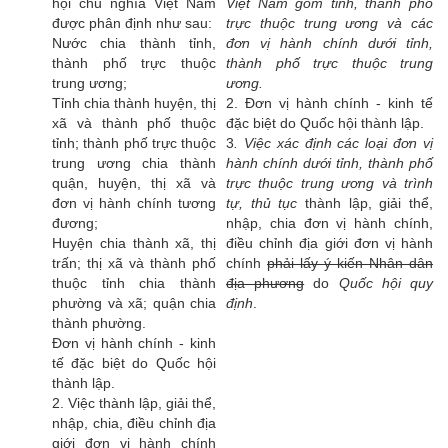
hội chủ nghĩa Việt Nam
Việt Nam gồm tỉnh, thành phố
được phân định như sau:
trực thuộc trung ương và các
Nước chia thành tỉnh,
đơn vị hành chính dưới tỉnh,
thành phố trực thuộc
thành phố trực thuộc trung
trung ương;
ương.
Tỉnh chia thành huyện, thị
2. Đơn vị hành chính - kinh tế
xã và thành phố thuộc
đặc biệt do Quốc hội thành lập.
tỉnh; thành phố trực thuộc
3
. Việc xác định các loại đơn vị
trung ương chia thành
hành chính dưới tỉnh, thành phố
quận, huyện, thị xã và
trực thuộc trung ương và trình
đơn vị hành chính tương
tự, thủ tục
thành lập, giải thể,
đương;
nhập, chia đơn vị hành chính,
Huyện chia thành xã, thị
điều chỉnh địa giới đơn vị hành
trấn; thị xã và thành phố
chính
phải lấy ý kiến Nhân dân
thuộc tỉnh chia thành
địa phương
do
Quốc hội quy
phường và xã; quận chia
định
.
thành phường.
Đơn vị hành chính - kinh
tế đặc biệt do Quốc hội
thành lập.
2. Việc thành lập, giải thể,
nhập, chia, điều chỉnh địa
giới đơn vị hành chính