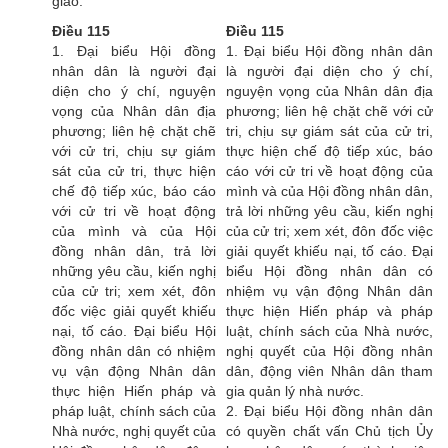
giao.
Điều 115
Điều 115
1. Đại biểu Hội đồng
1. Đại biểu Hội đồng nhân dân
nhân dân là người đại
là người đại diện cho ý chí,
diện cho ý chí, nguyện
nguyện vọng của Nhân dân địa
vọng của Nhân dân địa
phương; liên hệ chặt chẽ với cử
phương; liên hệ chặt chẽ
tri, chịu sự giám sát của cử tri,
với cử tri, chịu sự giám
thực hiện chế độ tiếp xúc, báo
sát của cử tri, thực hiện
cáo với cử tri về hoạt động của
chế độ tiếp xúc, báo cáo
mình và của Hội đồng nhân dân,
với cử tri về hoạt động
trả lời những yêu cầu, kiến nghị
của mình và của Hội
của cử tri; xem xét, đôn đốc việc
đồng nhân dân, trả lời
giải quyết khiếu nại, tố cáo. Đại
những yêu cầu, kiến nghị
biểu Hội đồng nhân dân có
của cử tri; xem xét, đôn
nhiệm vụ vận động Nhân dân
đốc việc giải quyết khiếu
thực hiện Hiến pháp và pháp
nại, tố cáo. Đại biểu Hội
luật, chính sách của Nhà nước,
đồng nhân dân có nhiệm
nghị quyết của Hội đồng nhân
vụ vận động Nhân dân
dân, động viên Nhân dân tham
thực hiện Hiến pháp và
gia quản lý nhà nước.
pháp luật, chính sách của
2. Đại biểu Hội đồng nhân dân
Nhà nước, nghị quyết của
có quyền chất vấn Chủ tịch Ủy