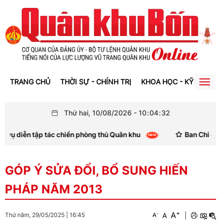
TRANG CHỦ
THỜI SỰ - CHÍNH TRỊ
KHOA HỌC - KỸ THUẬT
Togg
navig
Thứ hai, 10/08/2026
-
10
:
04
:
33
diễn tập tác chiến phòng thủ Quân khu
Ban Chỉ đạo Quân
GÓP Ý SỬA ĐỔI, BỔ SUNG HIẾN
PHÁP NĂM 2013
+
A
-
A
|
Thứ năm, 29/05/2025
|
16:45
A