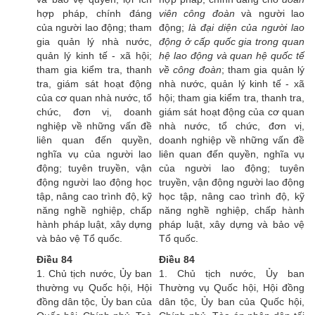
hợp pháp, chính đáng
viên công đoàn
và người lao
của người lao động; tham
động;
là đại diện của người lao
gia quản lý nhà nước,
động ở cấp quốc gia trong quan
quản lý kinh tế - xã hội;
hệ lao động và quan hệ quốc tế
tham gia kiểm tra, thanh
về công đoàn
; tham gia quản lý
tra, giám sát hoạt động
nhà nước, quản lý kinh tế - xã
của cơ quan nhà nước, tổ
hội; tham gia kiểm tra, thanh tra,
chức, đơn vị, doanh
giám sát hoạt động của cơ quan
nghiệp về những vấn đề
nhà nước, tổ chức, đơn vị,
liên quan đến quyền,
doanh nghiệp về những vấn đề
nghĩa vụ của người lao
liên quan đến quyền, nghĩa vụ
động; tuyên truyền, vận
của người lao động; tuyên
động người lao động học
truyền, vận động người lao động
tập, nâng cao trình độ, kỹ
học tập, nâng cao trình độ, kỹ
năng nghề nghiệp, chấp
năng nghề nghiệp, chấp hành
hành pháp luật, xây dựng
pháp luật, xây dựng và bảo vệ
và bảo vệ Tổ quốc.
Tổ quốc.
Điều 84
Điều 84
1. Chủ tịch nước, Ủy ban
1. Chủ tịch nước, Ủy ban
thường vụ Quốc hội, Hội
Thường vụ Quốc hội, Hội đồng
đồng dân tộc, Ủy ban của
dân tộc, Ủy ban của Quốc hội,