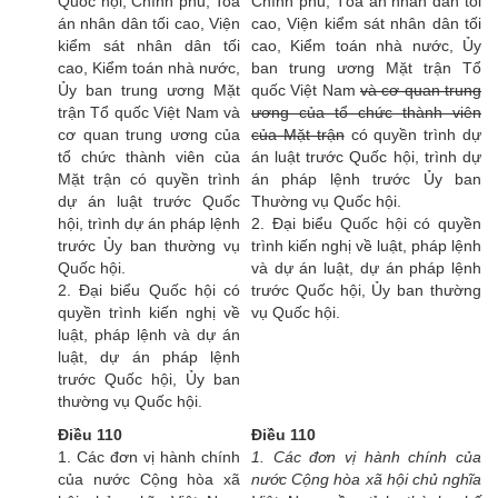
Quốc hội, Chính phủ, Toà
Chính phủ, Tòa án nhân dân tối
án nhân dân tối cao, Viện
cao, Viện kiểm sát nhân dân tối
kiểm sát nhân dân tối
cao, Kiểm toán nhà nước, Ủy
cao, Kiểm toán nhà nước,
ban trung ương Mặt trận Tổ
Ủy ban trung ương Mặt
quốc Việt Nam
và cơ quan trung
trận Tổ quốc Việt Nam và
ương của tổ chức thành viên
cơ quan trung ương của
của Mặt trận
có quyền trình dự
tổ chức thành viên của
án luật trước Quốc hội, trình dự
Mặt trận có quyền trình
án pháp lệnh trước Ủy ban
dự án luật trước Quốc
Thường vụ Quốc hội.
hội, trình dự án pháp lệnh
2. Đại biểu Quốc hội có quyền
trước Ủy ban thường vụ
trình kiến nghị về luật, pháp lệnh
Quốc hội.
và dự án luật, dự án pháp lệnh
2. Đại biểu Quốc hội có
trước Quốc hội, Ủy ban thường
quyền trình kiến nghị về
vụ Quốc hội.
luật, pháp lệnh và dự án
luật, dự án pháp lệnh
trước Quốc hội, Ủy ban
thường vụ Quốc hội.
Điều 110
Điều 110
1. Các đơn vị hành chính
1. Các đơn vị hành chính của
của nước Cộng hòa xã
nước Cộng hòa xã hội chủ nghĩa