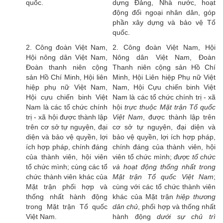
quốc.
dựng Đảng, Nhà nước, hoạt
động đối ngoại nhân dân, góp
phần xây dựng và bảo vệ Tổ
quốc.
2. Công đoàn Việt Nam,
2. Công đoàn Việt Nam, Hội
Hội nông dân Việt Nam,
Nông dân Việt Nam, Đoàn
Đoàn thanh niên cộng
Thanh niên cộng sản Hồ Chí
sản Hồ Chí Minh, Hội liên
Minh, Hội Liên hiệp Phụ nữ Việt
hiệp phụ nữ Việt Nam,
Nam, Hội Cựu chiến binh Việt
Hội cựu chiến binh Việt
Nam là các tổ chức chính trị - xã
Nam là các tổ chức chính
hội
trực thuộc Mặt trận Tổ quốc
trị - xã hội được thành lập
Việt Nam
, được thành lập trên
trên cơ sở tự nguyện, đại
cơ sở tự nguyện, đại diện và
diện và bảo vệ quyền, lợi
bảo vệ quyền, lợi ích hợp pháp,
ích hợp pháp, chính đáng
chính đáng của thành viên, hội
của thành viên, hội viên
viên tổ chức mình;
được tổ chức
tổ chức mình; cùng các tổ
và hoạt động thống nhất trong
chức thành viên khác của
Mặt trận Tổ quốc Việt Nam
;
Mặt trận phối hợp và
cùng với các tổ chức thành viên
thống nhất hành động
khác của Mặt trận
hiệp thương
trong Mặt trận Tổ quốc
dân chủ
, phối hợp và thống nhất
Việt Nam.
hành động
dưới sự chủ trì