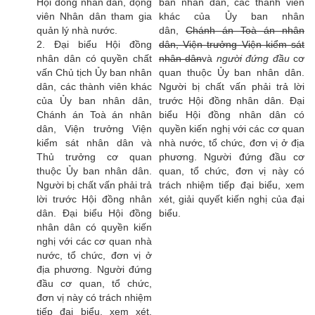
Hội đồng nhân dân, động
ban nhân dân, các thành viên
viên Nhân dân tham gia
khác của Ủy ban nhân
quản lý nhà nước.
dân,
Chánh án Toà án nhân
2. Đại biểu Hội đồng
dân, Viện trưởng Viện kiểm sát
nhân dân có quyền chất
nhân
dân
và
người đứng đầu
cơ
vấn Chủ tịch Ủy ban nhân
quan thuộc Ủy ban nhân dân.
dân, các thành viên khác
Người bị chất vấn phải trả lời
của Ủy ban nhân dân,
trước Hội đồng nhân dân. Đại
Chánh án Toà án nhân
biểu Hội đồng nhân dân có
dân, Viện trưởng Viện
quyền kiến nghị với các cơ quan
kiểm sát nhân dân và
nhà nước, tổ chức, đơn vị ở địa
Thủ trưởng cơ quan
phương. Người đứng đầu cơ
thuộc Ủy ban nhân dân.
quan, tổ chức, đơn vị này có
Người bị chất vấn phải trả
trách nhiệm tiếp đại biểu, xem
lời trước Hội đồng nhân
xét, giải quyết kiến nghị của đại
dân. Đại biểu Hội đồng
biểu.
nhân dân có quyền kiến
nghị với các cơ quan nhà
nước, tổ chức, đơn vị ở
địa phương. Người đứng
đầu cơ quan, tổ chức,
đơn vị này có trách nhiệm
tiếp đại biểu, xem xét,