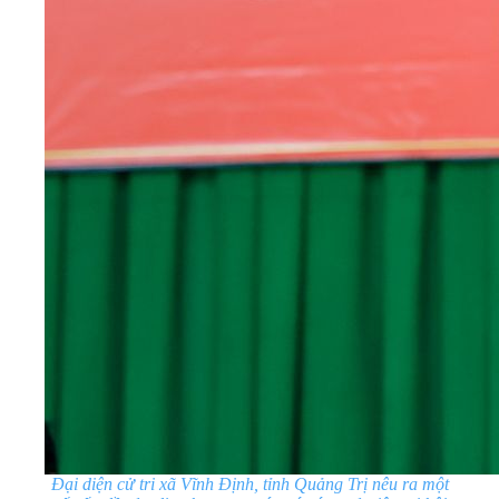
Đại diện cử tri xã Vĩnh Định, tỉnh Quảng Trị nêu ra một