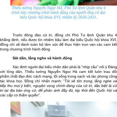
Thiếu tướng Nguyễn Ngọc Hà, Phó
T
ư lệnh Quân khu
4
trình bày chương trình hành động của người ứng cử đại
biểu Quốc hội khóa XVI, nhiệm kỳ 2026-2031.
Trước đông đảo cử tri, đồng chí Phó Tư lệnh Quân khu 4
khẳng định, nếu được tín nhiệm bầu làm đại biểu Quốc hội khóa XVI,
đồng chí sẽ dành toàn bộ tâm sức để thực hiện trọn vẹn
các
cam kế
trong chương trình hành động.
Sát dân, lắng nghe và hành động
Xác định người đại biểu nhân dân phải là "nhịp cầu" nối ý Đảng
với lòng dân, Thiếu tướng Nguyễn Ngọc Hà cam kết luôn trau dồi
phẩm chất đạo đức cách mạng, lối sống trong sạch và tác phong công
tác khoa học. Đồng chí nhấn mạnh:
“Tôi sẽ tôn trọng, lắng nghe v
tiếp thu mọi ý kiến, nguyện vọng chính đáng của cử tri, đặc biệt là cử
tri tại địa bàn ứng cử, để phản ánh đầy đủ, kịp thời đến Quốc hội và
các cấp có thẩm quyền”
.