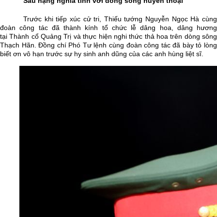
Sâu nặng nghĩa tình với dòng sông huyền thoại
Trước khi tiếp xúc cử tri, Thiếu tướng Nguyễn Ngọc Hà cùng
đoàn công tác đã thành kính tổ chức lễ dâng hoa, dâng hương
tại Thành cổ Quảng Trị và thực hiện nghi thức thả hoa trên dòng sông
Thạch Hãn.
Đ
ồng chí Phó
T
ư lệnh cùng đoàn công tác đã bày tỏ lòn
biết ơn vô hạn trước sự hy sinh anh dũng của các anh hùng liệt sĩ.