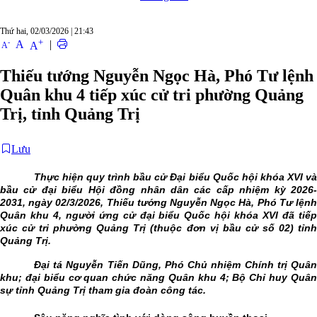
Thứ hai, 02/03/2026
|
21:43
+
-
A
|
A
A
Thiếu tướng Nguyễn Ngọc Hà, Phó Tư lệnh
Quân khu 4 tiếp xúc cử tri phường Quảng
Trị, tỉnh Quảng Trị
Lưu
Thực hiện quy trình bầu cử Đại biểu Quốc hội khóa XVI và
bầu cử đại biểu Hội đồng nhân dân các cấp nhiệm kỳ 2026-
2031, ngày 02/3/2026, Thiếu tướng Nguyễn Ngọc Hà, Phó
T
ư lện
Quân khu
4, người ứng cử đại biểu Quốc hội khóa XVI đã tiế
xúc cử tri phường Quảng Trị (thuộc đơn vị bầu cử số 02) tỉnh
Quảng Trị.
Đại tá Nguyễn Tiến Dũng, Phó Chủ nhiệm Chính trị Quân
khu; đại biểu cơ quan chức năng Quân khu 4; Bộ Chỉ huy Quân
sự tỉnh Quảng Trị
tham gia đoàn công tác.