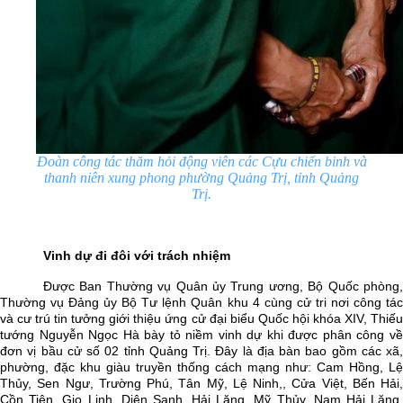
Đoàn công tác thăm hỏi động viên các Cựu chiến binh và
thanh niên xung phong phường Quảng Trị, tỉnh Quảng
Trị.
Vinh dự đi đôi với trách nhiệm
Được Ban Thường vụ Quân ủy Trung ương, Bộ Quốc phòng,
Thường vụ Đảng ủy Bộ Tư lệnh Quân khu 4 cùng cử tri nơi công tác
và cư trú tin tưởng giới thiệu ứng cử đại biểu Quốc hội khóa XIV, Thiếu
tướng Nguyễn Ngọc Hà bày tỏ niềm vinh dự khi được phân công về
đơn vị bầu cử số 02 tỉnh Quảng Trị. Đây là địa bàn bao gồm các xã,
phường, đặc khu giàu truyền thống cách mạng như: Cam Hồng, Lệ
Thủy, Sen Ngư, Trường Phú, Tân Mỹ, Lệ Ninh,, Cửa Việt, Bến Hải,
Cồn Tiên, Gio Linh, Diên Sanh, Hải Lăng, Mỹ Thủy, Nam Hải Lăng,