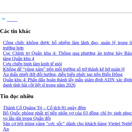
Chia sẻ
Các tin khác
Công chức không được bổ nhiệm làm lãnh đạo, quản lý trong 6
trường hợp
Cục Chính trị Quân khu 4: Thông qua phương án trưng bày Bảo
tàng Quân khu 4
Cựu chiến binh làm kinh tế giỏi
Không để “vùng xám” trên môi trường số trở thành kẽ hở quản lý
Áp thấp nhiệt đới đổi hướng, diễn biến phức tạp trên Biển Đông
Quân khu 4: Phấn đấu hoàn thành lấy mẫu giám định ADN xác định
danh tính hài cốt liệt sĩ trong năm 2026
Tin đọc nhiều
Thành Cổ Quảng Trị – Cổ tích 81 ngày đêm
Bộ Quốc phòng nhất trí tiếp nhận vợ của 03 đồng chí hy sinh phục
vụ lâu dài trong Quân đội
Săn cơ hội trúng vàng "cực sốc" dành cho khách hàng Viettel Nghệ
An