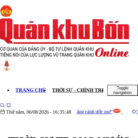
 xưa
 ra đi
 -
gày
g Quân
0)
Toggle
TRANG CHỦ
THỜI SỰ - CHÍNH TRỊ
KHOA HỌC 
navigation
nghiệp
nối yêu thương – Nâng cánh ước mơ”
Thành phố Huế kêu gọi
Thứ năm, 06/08/2026
-
16
:
35
:
50