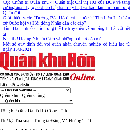
Cục Chính trị Quân khu 4: Quán triệt Chỉ thị 103 của BQP về tăng
cường quản lý, giáo dục chấp hành kỷ luật và bảo đảm an toàn trong
Quân đội.
Giới thiệu sách: “Đường Bác Hồ đi cứu nước”; “Tìm hiểu Luật bầu
cử Quốc hội và Hội đồng Nhân dân các cấp”
Tỉnh Hà Tĩnh tổ chức trọng thể Lễ truy điệu và an táng 11 hài cốt liệt
sĩ
Nhà thơ Hoàng Nhuận Cầm và những bài thơ còn mãi
Một số quy định đối với quân nhân chuyên nghiệp có hiệu lực từ
ngày 15/3/2021
Liên kết website
Quân khu - Quân chủng
Tổng biên tập:
Đại tá Hồ Công Lĩnh
Thư ký Tòa soạn:
Trung tá Đặng Vũ Hoàng Thái