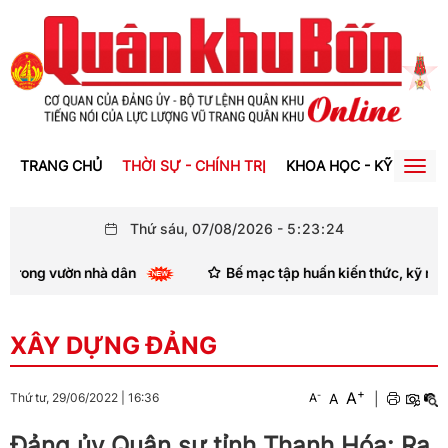
TRANG CHỦ
THỜI SỰ - CHÍNH TRỊ
KHOA HỌC - KỸ THUẬT
Togg
navig
Thứ sáu, 07/08/2026
-
5
:
23
:
25
g vườn nhà dân
Bế mạc tập huấn kiến thức, kỹ năng thông 
XÂY DỰNG ĐẢNG
+
A
-
A
|
Thứ tư, 29/06/2022
|
16:36
A
Đảng ủy Quân sự tỉnh Thanh Hóa: Ra