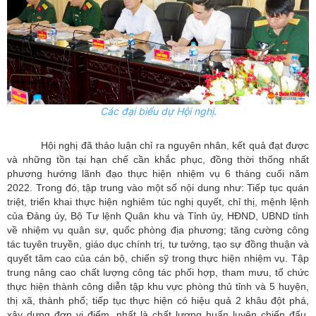
Các đại biểu dự Hội nghị.
Hội nghị đã thảo luận chỉ ra nguyên nhân, kết quả đạt được
và những tồn tại hạn chế cần khắc phục, đồng thời thống nhất
phương hướng lãnh đạo thực hiện nhiệm vụ 6 tháng cuối năm
2022. Trong đó, tập trung vào một số nội dung như: Tiếp tục quán
triệt, triển khai thực hiện nghiêm túc nghị quyết, chỉ thị, mệnh lệnh
của Đảng ủy, Bộ Tư lệnh Quân khu và Tỉnh ủy, HĐND, UBND tỉnh
về nhiệm vụ quân sự, quốc phòng địa phương; tăng cường công
tác tuyên truyền, giáo dục chính trị, tư tưởng, tạo sự đồng thuận và
quyết tâm cao của cán bộ, chiến sỹ trong thực hiện nhiệm vụ. Tập
trung nâng cao chất lượng công tác phối hợp, tham mưu, tổ chức
thực hiện thành công diễn tập khu vực phòng thủ tỉnh và 5 huyện,
thị xã, thành phố; tiếp tục thực hiện có hiệu quả 2 khâu đột phá,
xây dựng đợn vị điểm, nhất là chất lượng huấn luyện chiến đấu,