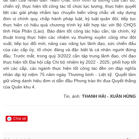
tài sản của Nhân dân. Nắm chắc tình hình tư tưởng của cán bộ,
sỹ
chiến
, thực hiện tốt công tác tổ chức lực lượng, thực hiện quyết
liệt các giải pháp nhằm tạo chuyển biến vững chắc về xây dựng
đơn vị chính quy, chấp hành pháp luật, kỷ luật quân đội; tiếp tục
thực hiện có hiệu quả chương trình ký kết hợp tác với Bộ CHQS
Hủa
tỉnh
Phăn (Lào). Bảo đảm tốt công tác hậu cần, tài chính, kỹ
thuật trong thực hiện các nhiệm vụ thường xuyên cũng như đột
xuất; tiếp tục đổi mới, n
âng cao năng lực lãnh đạo, sức chiến đấu
ủy
của các cấp
, tổ chức đảng và đặc biệt là cá nhân người đứng
đầu. Trước mắt, trong quý 3/2022 cần tập trung lãnh đạo, chỉ đạo
thực hiện tốt Đại hội cấp Chi bộ nhiệm kỳ 2022 - 2025; phối hợp tốt
với các cấp, các ngành thực hiện tốt công tác đền ơn đáp nghĩa
sỹ
nhân dịp kỷ niệm 75 năm ngày Thương binh - Liệt
. Quyết tâm
giữ vững danh hiệu đơn vị dẫn đầu Phong trào thi đua Quyết thắng
của Quân khu 4.
Tin, ảnh:
THANH HẢI - XUÂN HÙNG
Chia sẻ