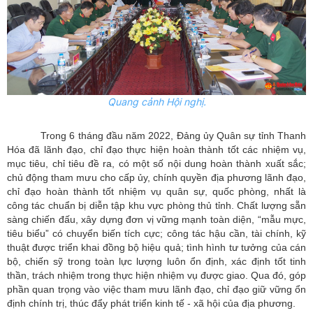
Quang cảnh Hội nghị.
Trong 6 tháng đầu năm 2022, Đảng ủy Quân sự tỉnh Thanh
Hóa đã lãnh đạo, chỉ đạo thực hiện hoàn thành tốt các nhiệm vụ,
mục tiêu, chỉ tiêu đề ra, có một số nội dung hoàn thành xuất sắc;
chủ động tham mưu cho cấp ủy, chính quyền địa phương lãnh đạo,
chỉ đạo hoàn thành tốt nhiệm vụ quân sự, quốc phòng, nhất là
công tác chuẩn bị diễn tập khu vực phòng thủ tỉnh. Chất lượng sẵn
sàng chiến đấu, xây dựng đơn vị vững mạnh toàn diện, “mẫu mực,
tiêu biểu” có chuyển biến tích cực; công tác hậu cần, tài chính, kỹ
thuật được triển khai đồng bộ hiệu quả; tình hình tư tưởng của cán
bộ, chiến sỹ trong toàn lực lượng luôn ổn định, xác định tốt tinh
thần, trách nhiệm trong thực hiện nhiệm vụ được giao. Qua đó, góp
phần quan trọng vào việc tham mưu lãnh đạo, chỉ đạo giữ vững ổn
định chính trị, thúc đẩy phát triển kinh tế - xã hội của địa phương.