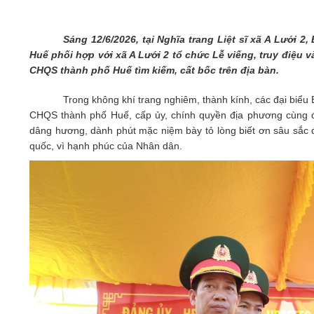
05/6/2021)
CHÀO MỪNG KỶ NIỆM 75 NĂM NGÀY
Sáng 12/6/2026, tại Nghĩa trang Liệt sĩ xã A Lưới 2,
TRUYỀN THỐNG LỰC LƯỢNG VŨ TRANG
Huế phối hợp với xã A Lưới 2 tổ chức Lễ viếng, truy điệu và 
QUÂN KHU 4 (15/10/1945 - 15/10/2020)
CHQS thành phố Huế tìm kiếm, cất bốc trên địa bàn.
Trong không khí trang nghiêm, thành kính, các đại biểu B
CHQS thành phố Huế, cấp ủy, chính quyền địa phương cùng đô
dâng hương, dành phút mặc niệm bày tỏ lòng biết ơn sâu sắc đố
quốc, vì hạnh phúc của Nhân dân.