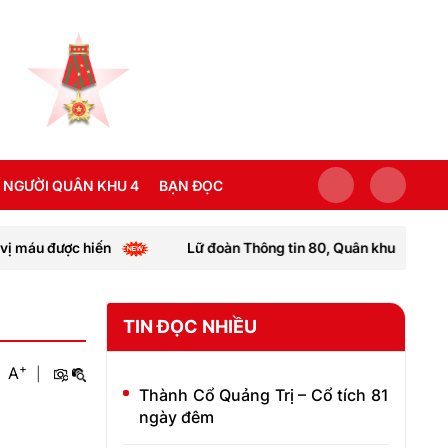
 NGƯỜI QUÂN KHU 4
BẠN ĐỌC
ợc hiến
Lữ đoàn Thông tin 80, Quân khu 4: Bàn giao “Nhà
SEA GAMES 31
TIN ĐỌC NHIỀU
+
A
|
Thành Cổ Quảng Trị – Cổ tích 81
ngày đêm