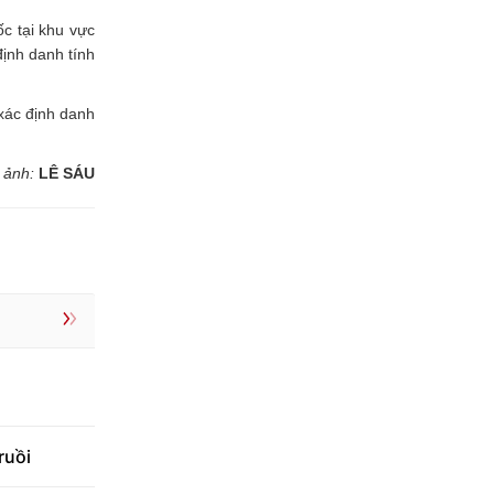
c tại khu vực
định danh tính
xác định danh
, ảnh:
LÊ SÁU
ruồi