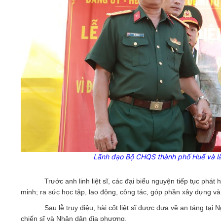
Lãnh đạo Bộ CHQS thành phố Huế và lãnh
Trước anh linh liệt sĩ, các đại biểu nguyện tiếp tục p
minh; ra sức học tập, lao động, công tác, góp phần xây dựng v
Sau lễ truy điệu, hài cốt liệt sĩ được đưa về an táng tại 
chiến sĩ và Nhân dân địa phương.