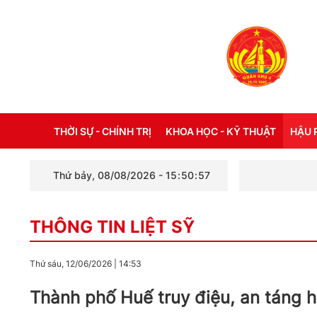
THỜI SỰ - CHÍNH TRỊ
KHOA HỌC - KỸ THUẬT
HẬU 
Thứ bảy, 08/08/2026
-
15
:
50
:
58
THỜI SỰ TRONG NƯỚC
ĐỜI 
THÔNG TIN LIỆT SỸ
THỜI SỰ QUỐC TẾ
NHẬT
XÂY DỰNG ĐẢNG
CHẾ 
Thứ sáu, 12/06/2026
|
14:53
LỜI BÁC HỒ DẠY NGÀY NÀY NĂM XƯA
THÔN
Thành phố Huế truy điệu, an táng hài
KỶ NIỆM 110 NĂM NGÀY BÁC HỒ RA ĐI
TÌM ĐƯỜNG CỨU NƯỚC (05/6/1911 -