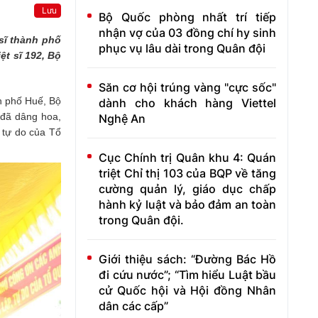
Lưu
Bộ Quốc phòng nhất trí tiếp
nhận vợ của 03 đồng chí hy sinh
 sĩ thành phố
phục vụ lâu dài trong Quân đội
ệt sĩ 192, Bộ
Săn cơ hội trúng vàng "cực sốc"
nh phố Huế, Bộ
dành cho khách hàng Viettel
 đã dâng hoa,
Nghệ An
, tự do của Tổ
Cục Chính trị Quân khu 4: Quán
triệt Chỉ thị 103 của BQP về tăng
cường quản lý, giáo dục chấp
hành kỷ luật và bảo đảm an toàn
trong Quân đội.
Giới thiệu sách: “Đường Bác Hồ
đi cứu nước”; “Tìm hiểu Luật bầu
cử Quốc hội và Hội đồng Nhân
dân các cấp”