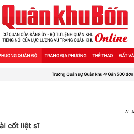
PHƯƠNG QUÂN ĐỘI
TRANG ĐỊA PHƯƠNG
THỂ THAO
ĐẤT VÀ
Trường Quân sự Quân khu 4: Gần 500 đơn vị máu đư
SỐNG HẬU PHƯƠNG
THANH HÓA
SEA GAMES 31
 KÝ CHIẾN SỸ
NGHỆ AN
ĐỘ - CHÍNH SÁCH - HƯỚNG NGHIỆP
HÀ TĨNH
-
A
A
G TIN LIỆT SỸ
QUẢNG BÌNH
 cốt liệt sĩ
QUẢNG TRỊ