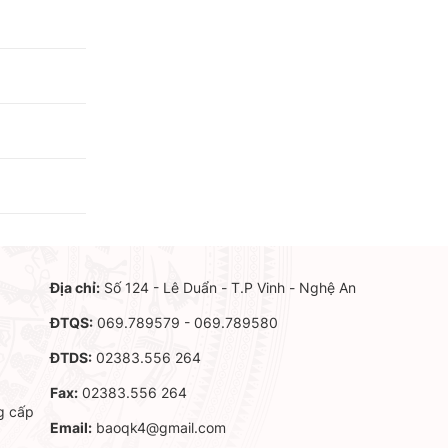
Địa chỉ:
Số 124 - Lê Duẩn - T.P Vinh - Nghệ An
ĐTQS:
069.789579 - 069.789580
ĐTDS:
02383.556 264
Fax:
02383.556 264
g cấp
Email:
baoqk4@gmail.com