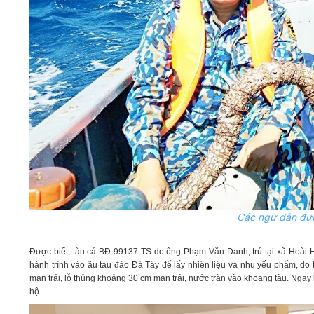
Các ngư dân đượ
Được biết,
tàu cá BĐ 99137 TS
do ông Phạm Văn Danh,
trú tại
xã Hoài H
hành trình vào âu tàu đảo Đá Tây để lấy nhiên liệu và nhu yếu phẩm, do 
mạn trái, lỗ thủng khoảng 30 cm mạn trái, nước tràn vào khoang tàu. Ngay
hộ.