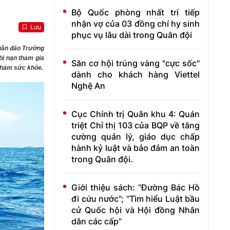
Bộ Quốc phòng nhất trí tiếp
nhận vợ của 03 đồng chí hy sinh
Lưu
phục vụ lâu dài trong Quân đội
Quần đảo Trường
bị nạn
tham gia
Săn cơ hội trúng vàng "cực sốc"
 khám sức khỏe.
dành cho khách hàng Viettel
Nghệ An
Cục Chính trị Quân khu 4: Quán
triệt Chỉ thị 103 của BQP về tăng
cường quản lý, giáo dục chấp
hành kỷ luật và bảo đảm an toàn
trong Quân đội.
Giới thiệu sách: “Đường Bác Hồ
đi cứu nước”; “Tìm hiểu Luật bầu
cử Quốc hội và Hội đồng Nhân
dân các cấp”