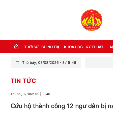
THỜI SỰ - CHÍNH TRỊ
KHOA HỌC - KỸ THUẬT
HẬ
Thứ bảy, 08/08/2026
-
8
:
15
:
47
THỜI SỰ TRONG NƯỚC
Đ
TIN TỨC
THỜI SỰ QUỐC TẾ
NH
XÂY DỰNG ĐẢNG
CH
Thứ hai, 07/10/2019
|
08:40
LỜI BÁC HỒ DẠY NGÀY NÀY NĂM XƯA
TH
Cứu hộ thành công 12 ngư dân bị nạ
KỶ NIỆM 110 NĂM NGÀY BÁC HỒ RA ĐI
TÌM ĐƯỜNG CỨU NƯỚC (05/6/1911 -