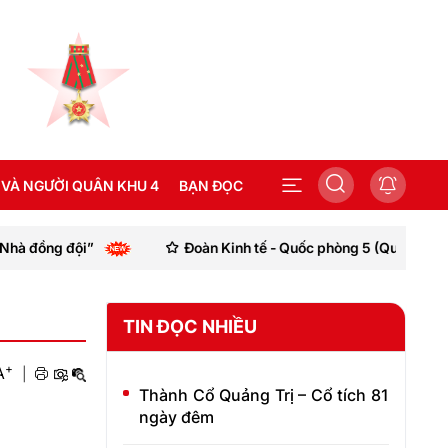
 VÀ NGƯỜI QUÂN KHU 4
BẠN ĐỌC
 đội”
Đoàn Kinh tế - Quốc phòng 5 (Quân khu 4) tăng cườ
SEA GAMES 31
TIN ĐỌC NHIỀU
+
A
|
Thành Cổ Quảng Trị – Cổ tích 81
ngày đêm