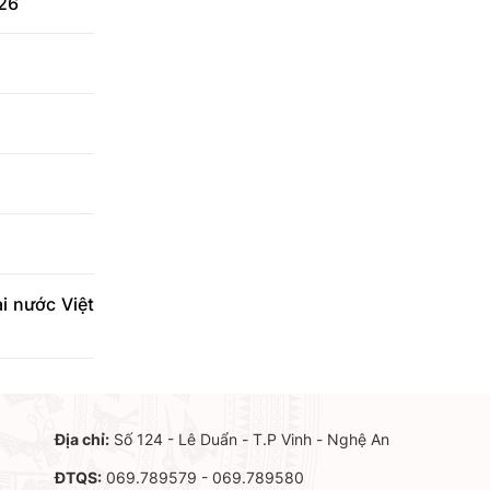
026
i nước Việt
Địa chỉ:
Số 124 - Lê Duẩn - T.P Vinh - Nghệ An
ĐTQS:
069.789579 - 069.789580