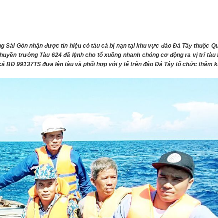
THÀNH PHỐ HUẾ
ng Sài Gòn nhận được tín hiệu có tàu cá bị nạn tại khu vực đảo Đá Tây thuộc 
Thuyền trưởng Tàu 624 đã lệnh cho tổ xuồng
nhanh chóng cơ động ra vị trí tàu 
 cá BĐ 99137TS đưa lên tàu và phối hợp với y tế trên đảo Đá Tây tổ chức thăm