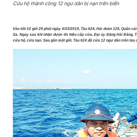
Cứu hộ thành công 12 ngư dân bị nạn trên biển
05/6/2021)
CHÀO MỪNG KỶ NIỆM 75 NĂM NGÀY
TRUYỀN THỐNG LỰC LƯỢNG VŨ TRANG
QUÂN KHU 4 (15/10/1945 - 15/10/2020)
Vào hồi 10 giờ 29 phút ngày 6/10/2019, Tàu 624, Hải đoàn 129, Quân cả
Sa. Ngay sau khi nhận được tín hiệu cấp cứu, Đại úy Đặng Hải Đăng, 
cứu hộ, cứu nạn. Sau gần một giờ, Tàu 624 đã cứu 12 ngư dân trên tàu