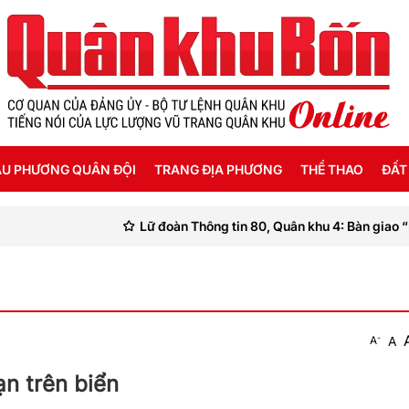
U PHƯƠNG QUÂN ĐỘI
TRANG ĐỊA PHƯƠNG
THỂ THAO
ĐẤT
Lữ đoàn Thông tin 80, Quân khu 4: Bàn giao “Nhà đồng
ỜI SỐNG HẬU PHƯƠNG
THANH HÓA
SEA GAMES 31
ẬT KÝ CHIẾN SỸ
NGHỆ AN
Ế ĐỘ - CHÍNH SÁCH - HƯỚNG NGHIỆP
HÀ TĨNH
-
A
A
ÔNG TIN LIỆT SỸ
QUẢNG BÌNH
n trên biển
QUẢNG TRỊ