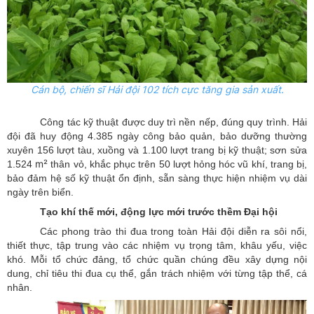
Cán bộ, chiến sĩ Hải đội 102 tích cực tăng gia sản xuất.
Công tác kỹ thuật được duy trì nền nếp, đúng quy trình. Hải
đội đã huy động 4.385 ngày công bảo quản, bảo dưỡng thường
xuyên 156 lượt tàu, xuồng và 1.100 lượt trang bị kỹ thuật; sơn sửa
m²
1.524
thân vỏ, khắc phục trên 50 lượt hỏng hóc vũ khí, trang bị,
bảo đảm hệ số kỹ thuật ổn định, sẵn sàng thực hiện nhiệm vụ dài
ngày trên biển.
Tạo khí thế mới, động lực mới trước thềm Đại hội
Các phong trào thi đua trong toàn Hải đội diễn ra sôi nổi,
thiết thực, tập trung vào các nhiệm vụ trọng tâm, khâu yếu, việc
khó. Mỗi tổ chức đảng, tổ chức quần chúng đều xây dựng nội
dung, chỉ tiêu thi đua cụ thể, gắn trách nhiệm với từng tập thể, cá
nhân.