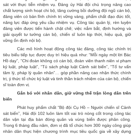
sát với thực tiễn nhiệm vụ. Đảng ủy Hải đội chú trọng nâng cao
chất lượng sinh hoạt chi bộ, tăng cường bồi dưỡng đội ngũ cán bộ,
đảng viên có bản lĩnh chính trị vững vàng, phẩm chất đạo đức tốt,
năng lực đáp ứng yêu cầu nhiệm vụ. Công tác quản lý, rèn luyện
đảng viên được tiến hành chặt chẽ; việc nắm bắt, định hướng và
giải quyết tư tưởng cán bộ, chiến sĩ luôn kịp thời, hiệu quả, giữ
vững ổn định nội bộ.
Các mô hình hoạt động công tác đảng, công tác chính trị
tiêu biểu tiếp tục được duy trì hiệu quả như: “Mỗi ngày một lời Bác
Hồ dạy”, “Chi đoàn không có cán bộ, đoàn viên thanh niên vi phạm
kỷ luật, pháp luật”, “Tủ sách pháp luật Cảnh sát biển”, “Tổ tư vấn
tâm lý, pháp lý quân nhân”… góp phần nâng cao nhận thức chính
trị, ý thức tổ chức kỷ luật và tinh thần trách nhiệm của cán bộ, chiến
sĩ toàn đơn vị.
Gắn bó với nhân dân, giữ vững thế trận lòng dân trên
biển
Phát huy phẩm chất “Bộ đội Cụ Hồ – Người chiến sĩ Cảnh
sát biển”, Hải đội 102 luôn làm tốt vai trò nòng cốt trong công tác
dân vận tại địa bàn đóng quân và vùng biển được phân công.
Trong 6 tháng đầu năm, đơn vị đã tổ chức hơn 300 ngày công giúp
nhân dân thực hiện chương trình mục tiêu quốc gia về xây dựng