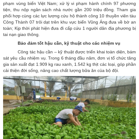
phạm vùng biển Việt Nam; xử lý vi phạm hành chính 97 phương
tiện, thu nộp ngân sách nhà nước gần 200 triệu đồng. Tham gia
phối hợp cùng các lực lượng cứu hộ thành công 10 thuyền viên tàu
Công Thành 07 trôi dạt trên khu vực biển Vũng Áng đưa về bờ an
toàn; Kịp thời phát hiện đưa đi cấp cứu 1 người dân địa phương bị
tai nạn giao thông.
Bảo đảm tốt hậu cần, kỹ thuật cho các nhiệm vụ
Công tác hậu cần – kỹ thuật được triển khai toàn diện, bám
sát yêu cầu nhiệm vụ. Trong 6 tháng đầu năm, đơn vị tổ chức tăng
gia sản xuất đạt 1.909 kg rau xanh, 1.542 kg thịt các loại, góp phần
cải thiện đời sống, nâng cao chất lượng bữa ăn của bộ đội.