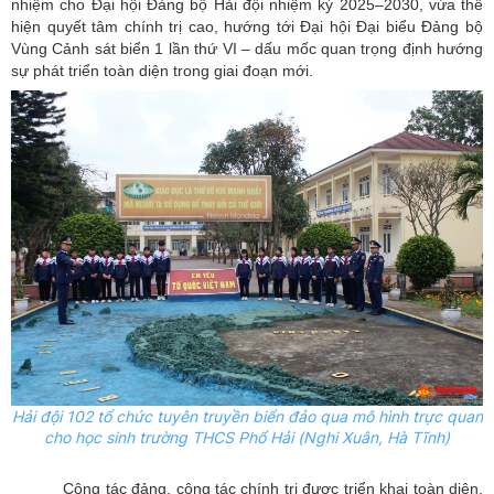
nhiệm cho Đại hội Đảng bộ Hải đội nhiệm kỳ 2025–2030, vừa thể
hiện quyết tâm chính trị cao, hướng tới Đại hội Đại biểu Đảng bộ
Vùng Cảnh sát biển 1 lần thứ VI – dấu mốc quan trọng định hướng
sự phát triển toàn diện trong giai đoạn mới.
Hải đội 102 tổ chức tuyên truyền biển đảo qua mô hình trực quan
cho học sinh trường THCS Phổ Hải (Nghi Xuân, Hà Tĩnh)
Công tác đảng, công tác chính trị được triển khai toàn diện,