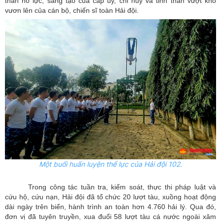
thần nỗ lực, sáng tạo của cấp ủy, chỉ huy và tinh thần vượt khó
vươn lên của cán bộ, chiến sĩ toàn Hải đội.
Một buổi huấn luyện thể lực của Hải đội 102.
Trong công tác tuần tra, kiểm soát, thực thi pháp luật và
cứu hộ, cứu nạn, Hải đội đã tổ chức 20 lượt tàu, xuồng hoạt động
dài ngày trên biển, hành trình an toàn hơn 4.760 hải lý. Qua đó,
đơn vị đã tuyên truyền, xua đuổi 58 lượt tàu cá nước ngoài xâm