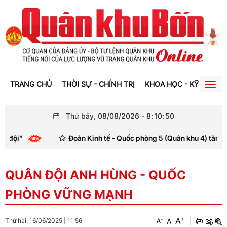
TRANG CHỦ
THỜI SỰ - CHÍNH TRỊ
KHOA HỌC - KỸ THUẬT
Togg
navig
Thứ bảy, 08/08/2026
-
8
:
10
:
51
Đoàn Kinh tế - Quốc phòng 5 (Quân khu 4) tăng cường côn
QUÂN ĐỘI ANH HÙNG - QUỐC
PHÒNG VỮNG MẠNH
+
A
-
A
|
Thứ hai, 16/06/2025
|
11:56
A