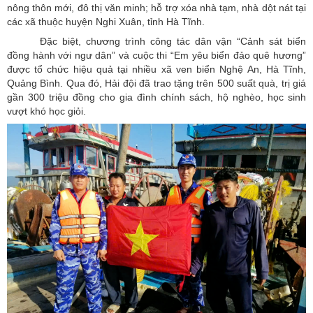
nông thôn mới, đô thị văn minh; hỗ trợ xóa nhà tạm, nhà dột nát tại
các xã thuộc huyện Nghi Xuân, tỉnh Hà Tĩnh.
Đặc biệt, chương trình công tác dân vận “Cảnh sát biển
đồng hành với ngư dân” và cuộc thi “Em yêu biển đảo quê hương”
được tổ chức hiệu quả tại nhiều xã ven biển Nghệ An, Hà Tĩnh,
Quảng Bình. Qua đó, Hải đội đã trao tặng trên 500 suất quà, trị giá
gần 300 triệu đồng cho gia đình chính sách, hộ nghèo, học sinh
vượt khó học giỏi.