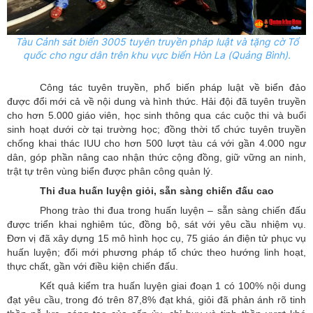
Tàu Cảnh sát biển 3005 tuyên truyền pháp luật và tặng cờ Tổ
quốc cho ngư dân trên khu vực biển Hòn La (Quảng Bình).
Công tác tuyên truyền, phổ biến pháp luật về biển đảo
được đổi mới cả về nội dung và hình thức. Hải đội đã tuyên truyền
cho hơn 5.000 giáo viên, học sinh thông qua các cuộc thi và buổi
sinh hoạt dưới cờ tại trường học; đồng thời tổ chức tuyên truyền
chống khai thác IUU cho hơn 500 lượt tàu cá với gần 4.000 ngư
dân, góp phần nâng cao nhận thức cộng đồng, giữ vững an ninh,
trật tự trên vùng biển được phân công quản lý.
Thi đua huấn luyện giỏi, sẵn sàng chiến đấu cao
Phong trào thi đua trong huấn luyện – sẵn sàng chiến đấu
được triển khai nghiêm túc, đồng bộ, sát với yêu cầu nhiệm vụ.
Đơn vị đã xây dựng 15 mô hình học cụ, 75 giáo án điện tử phục vụ
huấn luyện; đổi mới phương pháp tổ chức theo hướng linh hoạt,
thực chất, gần với điều kiện chiến đấu.
Kết quả kiểm tra huấn luyện giai đoạn 1 có 100% nội dung
đạt yêu cầu, trong đó trên 87,8% đạt khá, giỏi đã phản ánh rõ tinh