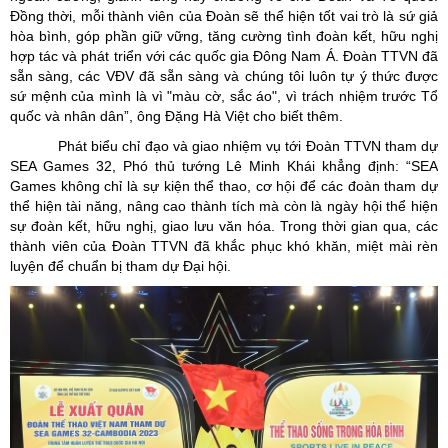
Đồng thời, mỗi thành viên của Đoàn sẽ thể hiện tốt vai trò là sứ giả
hòa bình, góp phần giữ vững, tăng cường tình đoàn kết, hữu nghị
hợp tác và phát triển với các quốc gia Đông Nam Á. Đoàn TTVN đã
sẵn sàng, các VĐV đã sẵn sàng và chúng tôi luôn tự ý thức được
sứ mệnh của mình là vì "màu cờ, sắc áo", vì trách nhiệm trước Tổ
quốc và nhân dân”, ông Đặng Hà Việt cho biết thêm.
Phát biểu chỉ đạo và giao nhiệm vụ tới Đoàn TTVN tham dự
SEA Games 32, Phó thủ tướng Lê Minh Khái khẳng định: “SEA
Games không chỉ là sự kiện thể thao, cơ hội để các đoàn tham dự
thể hiện tài năng, nâng cao thành tích mà còn là ngày hội thể hiện
sự đoàn kết, hữu nghị, giao lưu văn hóa. Trong thời gian qua, các
thành viên của Đoàn TTVN đã khắc phục khó khăn, miệt mài rèn
luyện để chuẩn bị tham dự Đại hội.