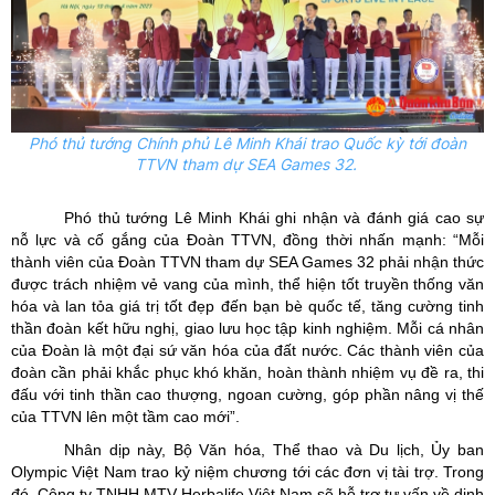
Phó thủ tướng Chính phủ Lê Minh Khái trao Quốc kỳ tới đoàn
TTVN tham dự SEA Games 32.
Phó thủ tướng Lê Minh Khái ghi nhận và đánh giá cao sự
nỗ lực và cố gắng của Đoàn TTVN, đồng thời nhấn mạnh: “Mỗi
thành viên của Đoàn TTVN tham dự SEA Games 32 phải nhận thức
được trách nhiệm vẻ vang của mình, thể hiện tốt truyền thống văn
hóa và lan tỏa giá trị tốt đẹp đến bạn bè quốc tế, tăng cường tinh
thần đoàn kết hữu nghị, giao lưu học tập kinh nghiệm. Mỗi cá nhân
của Đoàn là một đại sứ văn hóa của đất nước. Các thành viên của
đoàn cần phải khắc phục khó khăn, hoàn thành nhiệm vụ đề ra, thi
đấu với tinh thần cao thượng, ngoan cường, góp phần nâng vị thế
của TTVN lên một tầm cao mới”.
Nhân dịp này, Bộ Văn hóa, Thể thao và Du lịch, Ủy ban
Olympic Việt Nam trao kỷ niệm chương tới các đơn vị tài trợ. Trong
đó, Công ty TNHH MTV Herbalife Việt Nam sẽ hỗ trợ tư vấn về dinh