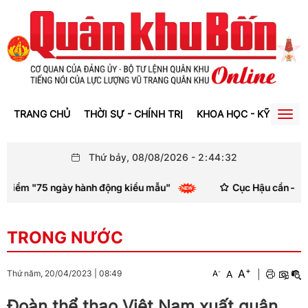
TRANG CHỦ
THỜI SỰ - CHÍNH TRỊ
KHOA HỌC - KỸ THUẬT
Togg
navig
Thứ bảy, 08/08/2026
-
2
:
44
:
32
iểm "75 ngày hành động kiểu mẫu"
Cục Hậu cần – Kỹ thuậ
TRONG NƯỚC
+
A
-
A
|
Thứ năm, 20/04/2023
|
08:49
A
Đoàn thể thao Việt Nam xuất quân