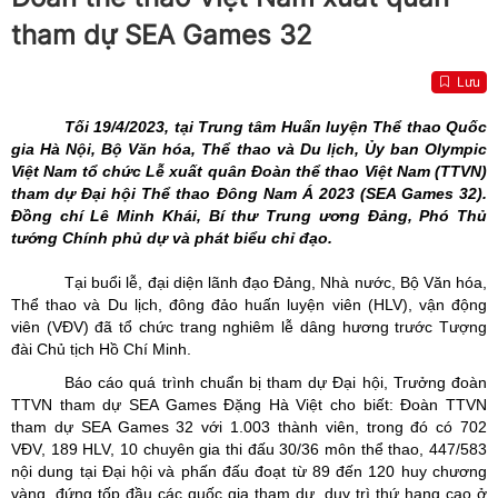
tham dự SEA Games 32
Lưu
Tối 19/4/2023, tại Trung tâm Huấn luyện Thể thao Quốc
gia Hà Nội, Bộ Văn hóa, Thể thao và Du lịch, Ủy ban Olympic
Việt Nam tổ chức Lễ xuất quân Đoàn thể thao Việt Nam (TTVN)
tham dự Đại hội Thể thao Đông Nam Á 2023 (SEA Games 32).
Đồng chí Lê Minh Khái, Bí thư Trung ương Đảng, Phó Thủ
tướng Chính phủ dự và phát biểu chỉ đạo.
Tại buổi lễ, đại diện lãnh đạo Đảng, Nhà nước, Bộ Văn hóa,
Thể thao và Du lịch, đông đảo huấn luyện viên (HLV), vận động
viên (VĐV) đã tổ chức trang nghiêm lễ dâng hương trước Tượng
đài Chủ tịch Hồ Chí Minh.
Báo cáo quá trình chuẩn bị tham dự Đại hội, Trưởng đoàn
TTVN tham dự SEA Games Đặng Hà Việt cho biết: Đoàn TTVN
tham dự SEA Games 32 với 1.003 thành viên, trong đó có 702
VĐV, 189 HLV, 10 chuyên gia thi đấu 30/36 môn thể thao, 447/583
nội dung tại Đại hội và phấn đấu đoạt từ 89 đến 120 huy chương
vàng, đứng tốp đầu các quốc gia tham dự, duy trì thứ hạng cao ở