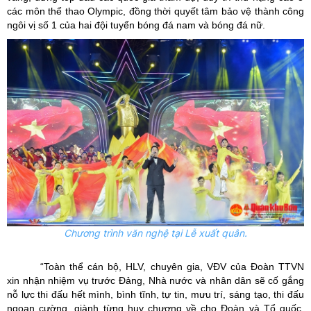
các môn thể thao Olympic, đồng thời quyết tâm bảo vệ thành công
ngôi vị số 1 của hai đội tuyển bóng đá nam và bóng đá nữ.
Chương trình văn nghệ tại Lễ xuất quân.
“Toàn thể cán bộ, HLV, chuyên gia, VĐV của Đoàn TTVN
xin nhận nhiệm vụ trước Đảng, Nhà nước và nhân dân sẽ cố gắng
nỗ lực thi đấu hết mình, bình tĩnh, tự tin, mưu trí, sáng tạo, thi đấu
ngoan cường, giành từng huy chương về cho Đoàn và Tổ quốc.