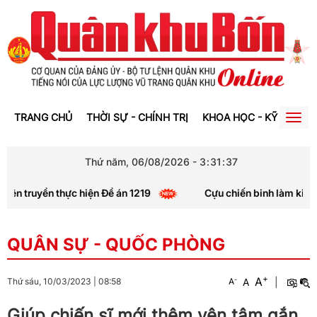
TRANG CHỦ
THỜI SỰ - CHÍNH TRỊ
KHOA HỌC - KỸ THUẬT
Togg
navig
Thứ năm, 06/08/2026
-
3
:
31
:
38
yền thực hiện Đề án 1219
Cựu chiến binh làm kinh tế giỏi
QUÂN SỰ - QUỐC PHÒNG
+
A
-
A
|
Thứ sáu, 10/03/2023
|
08:58
A
Giúp chiến sĩ mới thêm yên tâm gắn