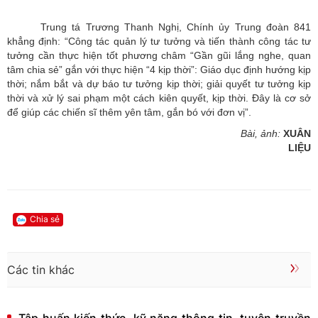
Trung tá Trương Thanh Nghị, Chính ủy Trung đoàn 841
khẳng định: “Công tác quản lý tư tưởng và tiến thành công tác tư
tưởng cần thực hiện tốt phương châm “Gần gũi lắng nghe, quan
tâm chia sẻ” gắn với thực hiện “4 kịp thời”: Giáo dục định hướng kịp
thời; nắm bắt và dự báo tư tưởng kịp thời; giải quyết tư tưởng kịp
thời và xử lý sai phạm một cách kiên quyết, kịp thời. Đây là cơ sở
để giúp các chiến sĩ thêm yên tâm, gắn bó với đơn vị”.
Bài, ảnh:
XUÂN
LIỆU
Chia sẻ
Các tin khác
Tập huấn kiến thức, kỹ năng thông tin, tuyên truyền