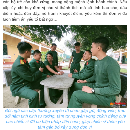
cán bộ trẻ còn khô cứng, mang nặng mệnh lệnh hành chính. Nếu
cấp ủy, chỉ huy đơn vị nào vì thành tích mà cố tình bao che, dấu
diếm hoặc đùn đẩy, né tránh khuyết điểm, yếu kém thì đơn vị đó
luôn tiềm ẩn yếu tố bất ngờ…
Đội ngũ các cấp thường xuyên tổ chức gặp gỡ, động viên, trao
đổi nắm tình hình tư tưởng, tâm tư nguyện vọng chính đáng của
các chiến sĩ để có biện pháp tiến hành, giúp chiến sĩ thêm yên
tâm gắn bó xây dựng đơn vị.