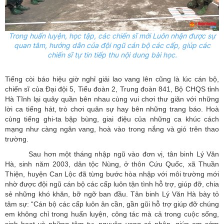
Trong huấn luyện, học tập, các chiến sĩ mới Luôn nhận được sự
quan tâm, hướng dẫn của đội ngũ cán bộ các cấp, giúp các
chiến sĩ tự tin tiếp thu nội dung bài học.
Tiếng còi báo hiệu giờ nghỉ giải lao vang lên cũng là lúc cán bộ,
chiến sĩ của Đại đội 5, Tiểu đoàn 2, Trung đoàn 841, Bộ CHQS tỉnh
Hà Tĩnh lại quây quần bên nhau cùng vui chơi thư giãn với những
lời ca tiếng hát, trò chơi quân sự hay bên những trang báo. Hoà
cùng tiếng ghi-ta bập bùng, giai điệu của những ca khúc cách
mạng như càng ngân vang, hoà vào trong nắng và gió trên thao
trường.
Sau hơn một tháng nhập ngũ vào đơn vị, tân binh Lý Văn
Hà, sinh năm 2003, dân tộc Nùng, ở thôn Cứu Quốc, xã Thuần
Thiện, huyện Can Lộc đã từng bước hòa nhập với môi trường mới
nhờ được đội ngũ cán bộ các cấp luôn tận tình hỗ trợ, giúp đỡ, chia
sẻ những khó khăn, bỡ ngỡ ban đầu. Tân binh Lý Văn Hà bày tỏ
tâm sự: “Cán bộ các cấp luôn ân cần, gần gũi hỗ trợ giúp đỡ chúng
em không chỉ trong huấn luyện, công tác mà cả trong cuộc sống,
sinh hoạt và những tâm tư, nguyện vọng cá nhân, giúp em sớm