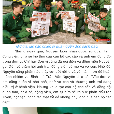
Giờ giải lao các chiến sĩ quây quần đọc sách báo.
Những ngày qua, Nguyên luôn nhận được sự quan tâm,
động viên, chia sẻ kịp thời của cán bộ các cấp và anh em đồng đội
trong đơn vị. Chỉ huy đơn vị cũng đã gọi điện và động viên Nguyên
gọi điện về thăm hỏi anh trai, động viên bố mẹ và vợ con. Nhờ đó,
Nguyên cũng phần nào thấy vơi bớt nỗi lo và yên tâm hơn để hoàn
thành nhiệm vụ. Binh nhì Trần Văn Nguyên chia sẻ: “Vào đơn vị,
em cũng buồn vì nhớ nhà, nhớ vợ con và thương anh trai đang
điều trị ở bệnh viện. Nhưng khi được cán bộ các cấp và đồng đội
quan tâm, chia sẻ, động viên, em tự hứa sẽ ra sức phấn đấu rèn
luyện, học tập, công tác thật tốt để không phụ lòng của cán bộ các
cấp”.