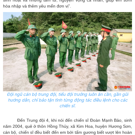
hòa nhập và thêm yêu mến đơn vị”.
Đội ngũ cán bộ trung đội, tiểu đội trưởng luôn ân cần, gần gũi
hướng dẫn, chỉ bảo tận tình từng động tác điều lệnh cho các
chiến sĩ.
Đến Trung đội 4, khi nói đến chiến sĩ Đoàn Mạnh Bảo, sinh
năm 2004, quê ở thôn Hồng Thủy, xã Kim Hoa, huyện Hương Sơn,
cán bộ, chiến sĩ đều biết đến em bởi tấm gương biết vượt lên hoàn