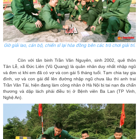
Giờ giải lao, cán bộ, chiến sĩ lại hòa đồng bên các trò chơi giải trí.
Còn với tân binh Trần Văn Nguyên, sinh 2002, quê thôn
Tân Lễ, xã Đức Liên (Vũ Quang) là quân nhân duy nhất nhập ngũ
và đơn vị khi em đã có vợ và con gái 5 tháng tuổi. Tạm chia tay gia
đình, vợ và con gái để lên đường nhập ngũ chưa lâu thì anh trai
Trần Văn Tài, hiện đang làm công nhân ở Hà Nội bị tai nạn đa chấn
thương và dập lách phải điều trị ở Bệnh viên Ba Lan (TP Vinh,
Nghệ An).