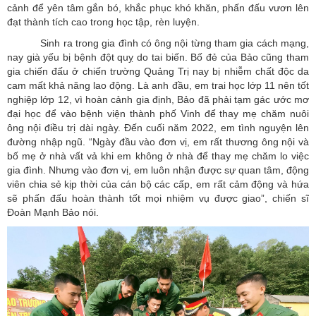
cảnh để yên tâm gắn bó, khắc phục khó khăn, phấn đấu vươn lên
đạt thành tích cao trong học tập, rèn luyện.
Sinh ra trong gia đình có ông nội từng tham gia cách mạng,
nay già yếu bị bệnh đột quỵ do tai biến. Bố đẻ của Bảo cũng tham
gia chiến đấu ở chiến trường Quảng Trị nay bị nhiễm chất độc da
cam mất khả năng lao động. Là anh đầu, em trai học lớp 11 nên tốt
nghiệp lớp 12, vì hoàn cảnh gia định, Bảo đã phải tạm gác ước mơ
đại học để vào bệnh viện thành phố Vinh để thay mẹ chăm nuôi
ông nội điều trị dài ngày. Đến cuối năm 2022, em tình nguyện lên
đường nhập ngũ. “Ngày đầu vào đơn vị, em rất thương ông nội và
bố mẹ ở nhà vất vả khi em không ở nhà để thay mẹ chăm lo việc
gia đình. Nhưng vào đơn vị, em luôn nhận được sự quan tâm, động
viên chia sẻ kịp thời của cán bộ các cấp, em rất cảm động và hứa
sẽ phấn đấu hoàn thành tốt mọi nhiệm vụ được giao”, chiến sĩ
Đoàn Mạnh Bảo nói.