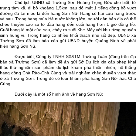
Chủ tịch UBND xã Trường Sơn Hoàng Trọng Đức cho biết, từ
trung tâm xã, đi bộ khoảng 1,5km, sau đó mất 1 tiếng đồng hồ vượt
đường đá tai mèo là đến hang Sơn Nữ. Hang có hai cửa hang trước
và sau. Trong hang mùa Hè nước không lớn, người dân bản địa có thể
chèo thuyền cao su từ đầu hang đến cuối hang hơn 1 giờ đồng hồ.
Cuối hang là một cửa sau, chảy ra suối Khe Mây với khu rừng nguyên
sinh hùng vĩ. Trong hang có nhiều khối thạch nhũ rất đẹp.
UBND x
Trường Sơn đã làm báo cáo gửi UBND huyện Quảng Ninh về phát
hiện hang Sơn Nữ
.
Được biết, Công ty TNHH SX&TM Trường Tuấn (đóng trên địa
bàn xã Trường Sơn) đã làm đề án gửi Sở Du lịch xin cấp phép khai
thác thử nghiệm sản phẩm du lịch khám phá thiên nhiên, hệ thống
hang động Chà Rào-Chà Cùng và trải nghiệm chèo thuyền vượt thác
ở xã Trường Sơn. Trong đó có tour khám phá hang Sơn Nữ-thác Chà
Cùng.
Dưới đây là một số hình ảnh về hang Sơn Nữ: