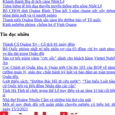
Khánh thành Bia di tích cảng Nhật Lệ
Tưng bừng lễ hội đua thuyền truyền thống trên sông Nhật Lệ
Bộ CHQS tỉnh Quảng Bình: Tổng kết 5 năm chung sức xây dựng
nông thôn mới và vì người nghèo
Thanh niên Quảng Bình sẵn sàng lên đường bảo vệ Tổ quốc
Kinh nghiệm phòng, chống lụt ở Vinh Quang
Tin đọc nhiều
Thành Cổ Quảng Trị – Cổ tích 81 ngày đêm
Bộ Quốc phòng nhất trí tiếp nhận vợ của 03 đồng chí hy sinh phục
vụ lâu dài trong Quân đội
Săn cơ hội trúng vàng "cực sốc" dành cho khách hàng Viettel Nghệ
An
Cục Chính trị Quân khu 4: Quán triệt Chỉ thị 103 của BQP về tăng
cường quản lý, giáo dục chấp hành kỷ luật và bảo đảm an toàn trong
Quân đội.
Giới thiệu sách: “Đường Bác Hồ đi cứu nước”; “Tìm hiểu Luật bầu
cử Quốc hội và Hội đồng Nhân dân các cấp”
Tỉnh Hà Tĩnh tổ chức trọng thể Lễ truy điệu và an táng 11 hài cốt liệt
sĩ
Nhà thơ Hoàng Nhuận Cầm và những bài thơ còn mãi
Một số quy định đối với quân nhân chuyên nghiệp có hiệu lực từ
ngày 15/3/2021