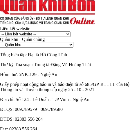
Liên kết website
Quân khu - Quân chủng
Tổng biên tập:
Đại tá Hồ Công Lĩnh
Thư ký Tòa soạn:
Trung tá Đặng Vũ Hoàng Thái
Hòm thư:
5NK-129 - Nghệ An
Giấy phép hoạt động báo in và báo điện tử số 685/GP-BTTTT của Bộ
Thông tin và Truyền thông cấp ngày 25 - 10 - 2021
Địa chỉ:
Số 124 - Lê Duẩn - T.P Vinh - Nghệ An
ĐTQS:
069.789579 - 069.789580
ĐTDS:
02383.556 264
Fax:
02383.556 264