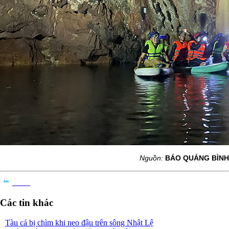
Nguồn:
BÁO QUẢNG BÌNH
Chia sẻ
Các tin khác
Tàu cá bị chìm khi neo đậu trên sông Nhật Lệ