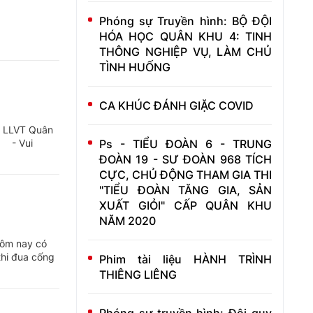
Phóng sự Truyền hình: BỘ ĐỘI
HÓA HỌC QUÂN KHU 4: TINH
THÔNG NGHIỆP VỤ, LÀM CHỦ
TÌNH HUỐNG
CA KHÚC ĐÁNH GIẶC COVID
nh LLVT Quân
: - Vui
Ps - TIỂU ĐOÀN 6 - TRUNG
ĐOÀN 19 - SƯ ĐOÀN 968 TÍCH
CỰC, CHỦ ĐỘNG THAM GIA THI
"TIỂU ĐOÀN TĂNG GIA, SẢN
XUẤT GIỎI" CẤP QUÂN KHU
NĂM 2020
hôm nay có
thi đua cống
Phim tài liệu HÀNH TRÌNH
THIÊNG LIÊNG