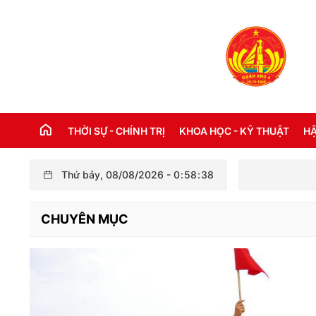
THỜI SỰ - CHÍNH TRỊ
KHOA HỌC - KỸ THUẬT
HẬ
Thứ bảy, 08/08/2026
-
0
:
58
:
39
THỜI SỰ TRONG NƯỚC
Đ
CHUYÊN MỤC
THỜI SỰ QUỐC TẾ
NH
XÂY DỰNG ĐẢNG
CH
LỜI BÁC HỒ DẠY NGÀY NÀY NĂM XƯA
TH
KỶ NIỆM 110 NĂM NGÀY BÁC HỒ RA ĐI
TÌM ĐƯỜNG CỨU NƯỚC (05/6/1911 -