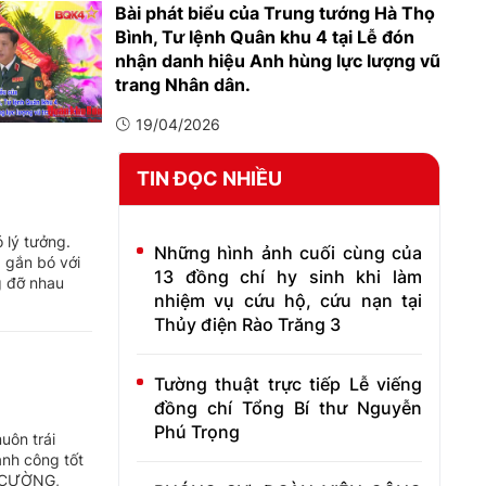
Bài phát biểu của Trung tướng Hà Thọ
Bình, Tư lệnh Quân khu 4 tại Lễ đón
nhận danh hiệu Anh hùng lực lượng vũ
trang Nhân dân.
19/04/2026
TIN ĐỌC NHIỀU
 lý tưởng.
Những hình ảnh cuối cùng của
 gắn bó với
13 đồng chí hy sinh khi làm
g đỡ nhau
nhiệm vụ cứu hộ, cứu nạn tại
Thủy điện Rào Trăng 3
Tường thuật trực tiếp Lễ viếng
đồng chí Tổng Bí thư Nguyễn
Phú Trọng
uôn trái
ành công tốt
Y CƯỜNG,