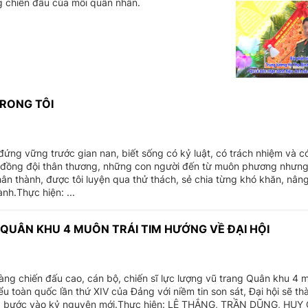
ng chiến đấu của mỗi quân nhân.
RONG TÔI
ứng vững trước gian nan, biết sống có kỷ luật, có trách nhiệm và có
i đồng đội thân thương, những con người đến từ muôn phương nhưng
ân thành, được tôi luyện qua thử thách, sẻ chia từng khó khăn, nân
nh.Thực hiện: ...
h: QUÂN KHU 4 MUÔN TRÁI TIM HƯỚNG VỀ ĐẠI HỘI
àng chiến đấu cao, cán bộ, chiến sĩ lực lượng vũ trang Quân khu 4 m
ểu toàn quốc lần thứ XIV của Đảng với niềm tin son sát, Đại hội sẽ th
ng bước vào kỷ nguyên mới.Thực hiện: LÊ THẮNG, TRẦN DŨNG, HU