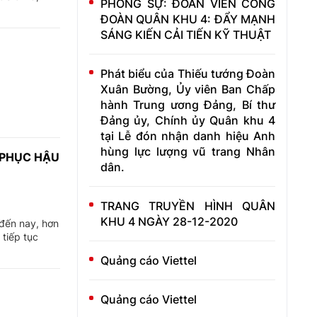
PHÓNG SỰ: ĐOÀN VIÊN CÔNG
ĐOÀN QUÂN KHU 4: ĐẨY MẠNH
SÁNG KIẾN CẢI TIẾN KỸ THUẬT
Phát biểu của Thiếu tướng Đoàn
Xuân Bường, Ủy viên Ban Chấp
hành Trung ương Đảng, Bí thư
Đảng ủy, Chính ủy Quân khu 4
tại Lễ đón nhận danh hiệu Anh
hùng lực lượng vũ trang Nhân
 PHỤC HẬU
dân.
TRANG TRUYỀN HÌNH QUÂN
KHU 4 NGÀY 28-12-2020
 đến nay, hơn
tiếp tục
Quảng cáo Viettel
Quảng cáo Viettel