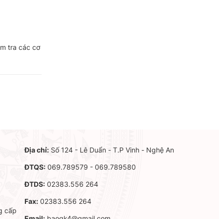
 tra các cơ
Địa chỉ:
Số 124 - Lê Duẩn - T.P Vinh - Nghệ An
ĐTQS:
069.789579 - 069.789580
ĐTDS:
02383.556 264
Fax:
02383.556 264
g cấp
Email:
baoqk4@gmail.com