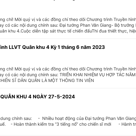
ng chí! Mời quý vị và các đồng chí theo dõi Chương trình Truyền hì
ay có các nội dung chính sau: Đại tướng Phan Văn Giang- Bộ trưởng
uân khu 4.Cuộc diễn tập sát thực tế chiến đấuThi đua thiết thực, hiệ
ình LLVT Quân khu 4 Kỳ 1 tháng 6 năm 2023
ng chí! Mời quý vị và các đồng chí theo dõi Chương trình Truyền hì
nay có các nội dung chính sau: TRIỂN KHAI NHIỆM VỤ HỢP TÁC NĂ
HIẾN SĨ DÂN QUÂN LÀ MỘT THÔNG TIN VIÊN
 QUÂN KHU 4 NGÀY 27-5-2024
 dung chính sau: - Nhiều hoạt động của Đại tướng Phan Văn Giang 
uế. - Hoàn thành kiểm tra “3 tiếng nổ” cho chiến sĩ mới - Hành t