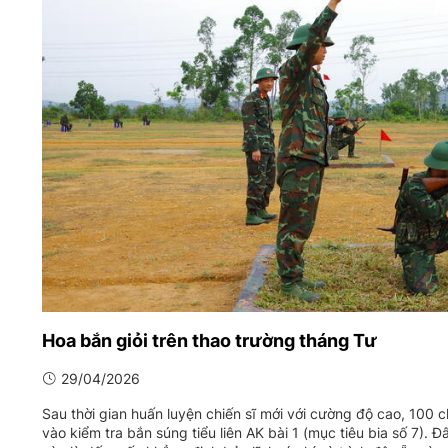
05/6/2021)
CHÀO MỪNG KỶ NIỆM 75 NĂM NGÀY
TRUYỀN THỐNG LỰC LƯỢNG VŨ TRANG
QUÂN KHU 4 (15/10/1945 - 15/10/2020)
Hoa bắn giỏi trên thao trường tháng Tư
29/04/2026
Sau thời gian huấn luyện chiến sĩ mới với cường độ cao, 100
vào kiểm tra bắn súng tiểu liên AK bài 1 (mục tiêu bia số 7). 