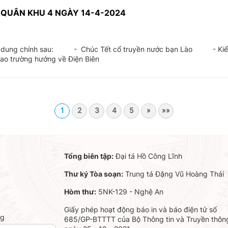
 QUÂN KHU 4 NGÀY 14-4-2024
ội dung chính sau: - Chúc Tết cổ truyền nước bạn Lào - Kiểm
o trường hướng về Điện Biên
1
2
3
4
5
»
»»
Tổng biên tập:
Đại tá Hồ Công Lĩnh
Thư ký Tòa soạn:
Trung tá Đặng Vũ Hoàng Thái
Hòm thư:
5NK-129 - Nghệ An
Giấy phép hoạt động báo in và báo điện tử số
ng
685/GP-BTTTT của Bộ Thông tin và Truyền thôn