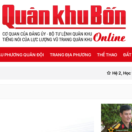
U PHƯƠNG QUÂN ĐỘI
TRANG ĐỊA PHƯƠNG
THỂ THAO
ĐẤT
Hệ 2, Học viện Chính
ỜI SỐNG HẬU PHƯƠNG
THANH HÓA
SEA GAMES 31
ẬT KÝ CHIẾN SỸ
NGHỆ AN
Ế ĐỘ - CHÍNH SÁCH - HƯỚNG NGHIỆP
HÀ TĨNH
ÔNG TIN LIỆT SỸ
QUẢNG BÌNH
QUẢNG TRỊ