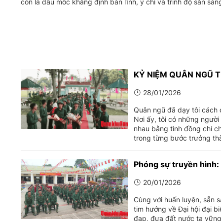
còn là dấu mốc khẳng định bản lĩnh, ý chí và trình độ sẵn sà
KỶ NIỆM QUÂN NGŨ T
28/01/2026
Quân ngũ đã dạy tôi cách đ
Nơi ấy, tôi có những ngườ
nhau bằng tình đồng chí ch
trong từng bước trưởng thà
Phóng sự truyền hìn
20/01/2026
Cùng với huấn luyện, sẵn s
tim hướng về Đại hội đại bi
đạp, đưa đất nước ta vữ