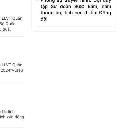
Phóng sự truyền hình: Đội quy
tập Sư đoàn 968: Bám, nắm
thông tin, tích cực đi tìm Đồng
nh LLVT Quân
đội
 Bộ Quốc
u quả.
nh LLVT Quân
M 2024“VÙNG
tại tỉnh
rình xúc động