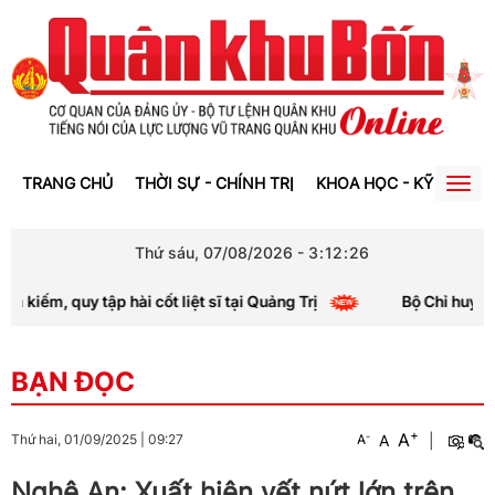
TRANG CHỦ
THỜI SỰ - CHÍNH TRỊ
KHOA HỌC - KỸ THUẬT
Togg
navig
Thứ sáu, 07/08/2026
-
3
:
12
:
26
iếm, quy tập hài cốt liệt sĩ tại Quảng Trị
Bộ Chỉ huy Quân
BẠN ĐỌC
+
A
-
A
|
Thứ hai, 01/09/2025
|
09:27
A
Nghệ An: Xuất hiện vết nứt lớn trên