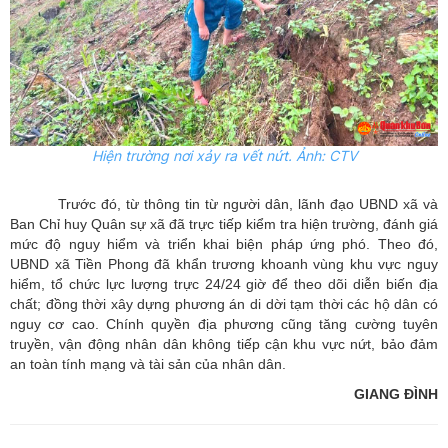
Hiện trường nơi xảy ra vết nứt. Ảnh: CTV
Trước đó, từ thông tin từ người dân, lãnh đạo UBND xã và
Ban Chỉ huy Quân sự xã đã trực tiếp kiểm tra hiện trường, đánh giá
mức độ nguy hiểm và triển khai biện pháp ứng phó. Theo đó,
UBND xã Tiền Phong đã khẩn trương khoanh vùng khu vực nguy
hiểm, tổ chức lực lượng trực 24/24 giờ để theo dõi diễn biến địa
chất; đồng thời xây dựng phương án di dời tạm thời các hộ dân có
nguy cơ cao. Chính quyền địa phương cũng tăng cường tuyên
truyền, vận động nhân dân không tiếp cận khu vực nứt, bảo đảm
an toàn tính mạng và tài sản của nhân dân.
GIANG ĐÌNH