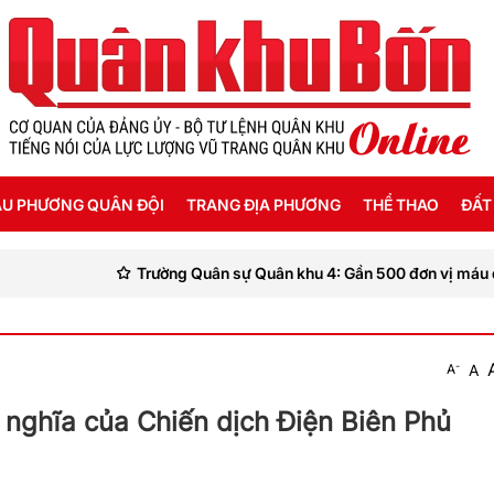
U PHƯƠNG QUÂN ĐỘI
TRANG ĐỊA PHƯƠNG
THỂ THAO
ĐẤT
Trường Quân sự Quân khu 4: Gần 500 đơn vị máu được hiến
ỜI SỐNG HẬU PHƯƠNG
THANH HÓA
SEA GAMES 31
ẬT KÝ CHIẾN SỸ
NGHỆ AN
-
A
A
Ế ĐỘ - CHÍNH SÁCH - HƯỚNG NGHIỆP
HÀ TĨNH
 nghĩa của Chiến dịch Điện Biên Phủ
ÔNG TIN LIỆT SỸ
QUẢNG BÌNH
QUẢNG TRỊ