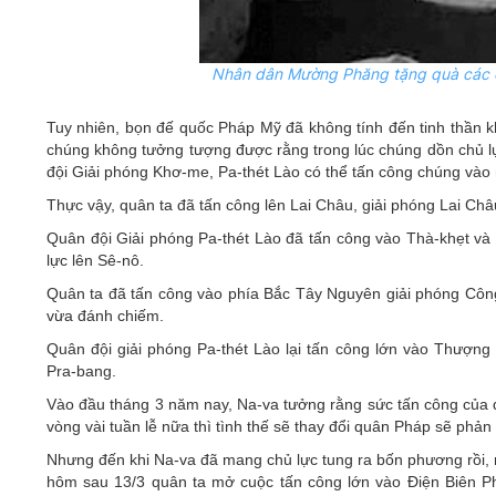
Nhân dân Mường Phăng tặng quà các ch
Tuy nhiên, bọn đế quốc Pháp Mỹ đã không tính đến tinh thần k
chúng không tưởng tượng được rằng trong lúc chúng dồn chủ l
đội Giải phóng Khơ-me, Pa-thét Lào có thể tấn công chúng và
Thực vậy, quân ta đã tấn công lên Lai Châu, giải phóng Lai Châ
Quân đội Giải phóng Pa-thét Lào đã tấn công vào Thà-khẹt và 
lực lên Sê-nô.
Quân ta đã tấn công vào phía Bắc Tây Nguyên giải phóng Côn
vừa đánh chiếm.
Quân đội giải phóng Pa-thét Lào lại tấn công lớn vào Thượng
Pra-bang.
Vào đầu tháng 3 năm nay, Na-va tưởng rằng sức tấn công của q
vòng vài tuần lễ nữa thì tình thế sẽ thay đổi quân Pháp sẽ phả
Nhưng đến khi Na-va đã mang chủ lực tung ra bốn phương rồi, 
hôm sau 13/3 quân ta mở cuộc tấn công lớn vào Điện Biên Ph