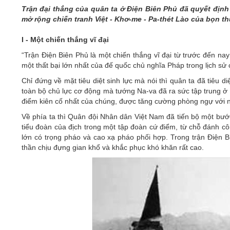
05/6/2021)
Trận đại thắng của quân ta ở Điện Biên Phủ đã quyết địn
mở rộng chiến tranh Việt - Khơ-me - Pa-thét Lào của bọn th
CHÀO MỪNG KỶ NIỆM 75 NĂM NGÀY
TRUYỀN THỐNG LỰC LƯỢNG VŨ TRANG
I - Một chiến thắng vĩ đại
QUÂN KHU 4 (15/10/1945 - 15/10/2020)
“Trận Điện Biên Phủ là một chiến thắng vĩ đại từ trước đến na
một thất bại lớn nhất của đế quốc chủ nghĩa Pháp trong lịch sử
Chỉ đứng về mặt tiêu diệt sinh lực mà nói thì quân ta đã tiêu d
toàn bộ chủ lực cơ động mà tướng Na-va đã ra sức tập trung ở B
điểm kiên cố nhất của chúng, được tăng cường phòng ngự với nh
Về phía ta thì Quân đội Nhân dân Việt Nam đã tiến bộ một bước rấ
tiểu đoàn của địch trong một tập đoàn cứ điểm, từ chỗ đánh c
lớn có trọng pháo và cao xạ pháo phối hợp. Trong trận Điện B
thần chịu đựng gian khổ và khắc phục khó khăn rất cao.