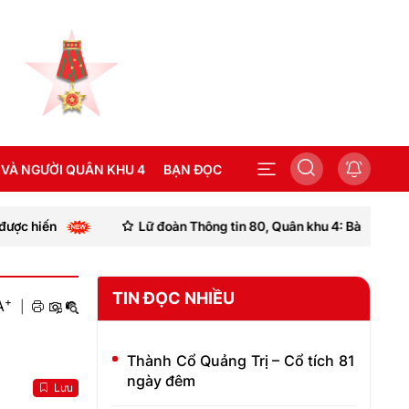
 VÀ NGƯỜI QUÂN KHU 4
BẠN ĐỌC
Lữ đoàn Thông tin 80, Quân khu 4: Bàn giao “Nhà đồng đ
SEA GAMES 31
TIN ĐỌC NHIỀU
+
A
|
Thành Cổ Quảng Trị – Cổ tích 81
ngày đêm
Lưu