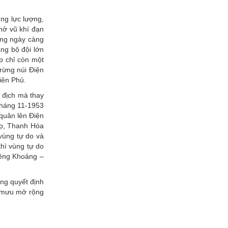
ung lực lượng,
hở vũ khí đạn
àng ngày càng
ng bộ đội lớn
p chỉ còn một
rừng núi Điện
iên Phủ.
 địch mà thay
 tháng 11-1953
quân lên Điện
họ, Thanh Hóa
vùng tự do và
hì vùng tự do
Xiêng Khoảng –
ng quyết định
m mưu mở rộng