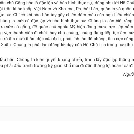
Dân chủ Cộng hòa là độc lập và hòa bình thực sự, đúng như lời Hồ Chủ
ặt trận khác khắp Việt Nam và Khơ-me, Pa-thét Lào, quân ta và quân đ
hực sự. Chỉ có khi nào bàn tay gây chiến đẫm máu của bọn hiếu chiế
ó chúng ta mới có độc lập và hòa bình thực sự. Chúng ta cần biết rằn
 ra sức cố gắng, đế quốc chủ nghĩa Mỹ hiện đang mưu trực tiếp nắm 
g vạn thanh niên đi chết thay cho chúng, chúng đang tiếp tục âm m
n rõ âm mưu thâm độc của địch, phải tỉnh táo đề phòng, tích cực củng
g Xuân. Chúng ta phải làm đúng lời dạy của Hồ Chủ tịch trong bức thư
 đầu tiên. Chúng ta kiên quyết kháng chiến, tranh lấy độc lập thống 
 phải đấu tranh trường kỳ gian khổ mới đi đến thắng lợi hoàn toàn”.
Nguồ