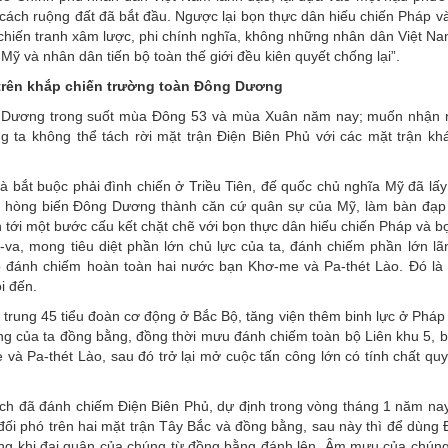
i cách ruộng đất đã bắt đầu. Ngược lại bọn thực dân hiếu chiến Pháp 
là chiến tranh xâm lược, phi chính nghĩa, không những nhân dân Việt 
ỹ và nhân dân tiến bộ toàn thế giới đều kiên quyết chống lại”.
n trên khắp chiến trường toàn Đông Dương
ng Dương trong suốt mùa Đông 53 và mùa Xuân năm nay; muốn nhận
ng ta không thể tách rời mặt trận Điện Biên Phủ với các mặt trận kh
 và bắt buộc phải đình chiến ở Triều Tiên, đế quốc chủ nghĩa Mỹ đã l
nh, hòng biến Đông Dương thành căn cứ quân sự của Mỹ, làm bàn đạp
tới một bước cấu kết chặt chẽ với bọn thực dân hiếu chiến Pháp và bọ
va, mong tiêu diệt phần lớn chủ lực của ta, đánh chiếm phần lớn lãn
ào đánh chiếm hoàn toàn hai nước bạn Khơ-me và Pa-thét Lào. Đó là 
i đến.
 trung 45 tiểu đoàn cơ động ở Bắc Bộ, tăng viện thêm binh lực ở Pháp
g của ta đồng bằng, đồng thời mưu đánh chiếm toàn bộ Liên khu 5, b
à Pa-thét Lào, sau đó trở lại mở cuộc tấn công lớn có tính chất quy
 Địch đã đánh chiếm Điện Biên Phủ, dự định trong vòng tháng 1 năm na
 đối phó trên hai mặt trận Tây Bắc và đồng bằng, sau này thì để dùng
ong khi đại quân của chúng từ đồng bằng đánh lên. Âm mưu của chúng