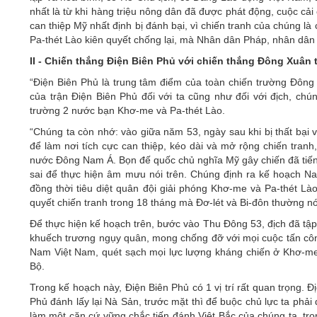
nhất là từ khi hàng triệu nông dân đã được phát động, cuộc cả
can thiệp Mỹ nhất định bị đánh bại, vì chiến tranh của chúng 
Pa-thét Lào kiên quyết chống lại, mà Nhân dân Pháp, nhân dân M
II - Chiến thắng Điện Biên Phủ với chiến thắng Đông Xuâ
“Điện Biên Phủ là trung tâm điểm của toàn chiến trường Đô
của trận Điện Biên Phủ đối với ta cũng như đối với địch, chú
trường 2 nước bạn Khơ-me và Pa-thét Lào.
“Chúng ta còn nhớ: vào giữa năm 53, ngày sau khi bị thất bại
để làm nơi tích cực can thiệp, kéo dài và mở rộng chiến tra
nước Đông Nam Á. Bọn đế quốc chủ nghĩa Mỹ gây chiến đã tiến 
sai để thực hiện âm mưu nói trên. Chúng định ra kế hoạch Na-
đồng thời tiêu diệt quân đội giải phóng Khơ-me và Pa-thét L
quyết chiến tranh trong 18 tháng mà Đơ-lét và Bi-đôn thường nó
Để thực hiện kế hoạch trên, bước vào Thu Đông 53, địch đã tập
khuếch trương ngụy quân, mong chống đỡ với mọi cuộc tấn côn
Nam Việt Nam, quét sạch mọi lực lượng kháng chiến ở Khơ-me v
Bộ.
Trong kế hoạch này, Điện Biên Phủ có 1 vị trí rất quan trọng.
Phủ đánh lấy lại Nà Sản, trước mặt thì để buộc chủ lực ta phải
làm một căn cứ vững chắc tiến đánh Việt Bắc của chúng ta, tr