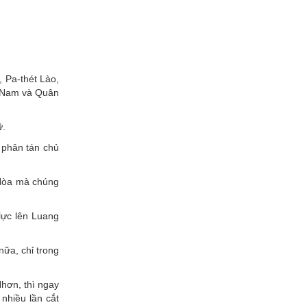
 Pa-thét Lào,
t Nam và Quân
ữ.
 phân tán chủ
 Hòa mà chúng
lực lên Luang
ữa, chỉ trong
hơn, thì ngay
nhiều lần cắt