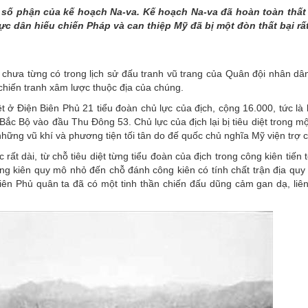
THÀNH PHỐ HUẾ
h số phận của kế hoạch Na-va. Kế hoạch Na-va đã hoàn toàn thất
ực dân hiếu chiến Pháp và can thiệp Mỹ đã bị một đòn thất bại rấ
y chưa từng có trong lịch sử đấu tranh vũ trang của Quân đội nhân dâ
 chiến tranh xâm lược thuộc địa của chúng.
iệt ở Điện Biên Phủ 21 tiểu đoàn chủ lực của địch, cộng 16.000, tức l
ắc Bộ vào đầu Thu Đông 53. Chủ lực của địch lại bị tiêu diệt trong m
ững vũ khí và phương tiện tối tân do đế quốc chủ nghĩa Mỹ viện trợ 
t dài, từ chỗ tiêu diệt từng tiểu đoàn của địch trong công kiên tiến tớ
ông kiên quy mô nhỏ đến chỗ đánh công kiên có tính chất trận địa quy
iên Phủ quân ta đã có một tinh thần chiến đấu dũng cảm gan dạ, liên 