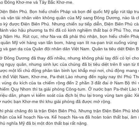
vào Đông Khơ-me và Tây Bắc Khơ-me.
 Điện Biên Phủ. Bọn hiếu chiến Pháp và bọn đế quốc Mỹ gấp rút tập tr
ạc và vận tải nhân viên không quân của Mỹ sang Đông Dương, nào là c
ho kỳ được Điện Biên Phủ. Nhưng chiến sự tiếp diễn, Điện Biên Phủ c
 đánh vào hậu phương ta thì đã có kinh nghiệm thất bại ở Phú Thọ, ma
ng Nậm Hu. Rút cục, như Na-va đã phải thú nhận, bọn hiếu chiến Phá
quân Mỹ với hàng vạn tấn bom, hàng vạn lít na-pan trút xuống vùng 
ũng và gan dạ của Quân đội nhân dân Việt Nam. Quân ta tiêu diệt Điện B
ở Đông Dương đã thay đổi nhiều, nhưng không phải tay đổi có lợi cho
ng ngụy quân, nhưng sinh lực của chúng đã bị tiêu diệt trên 8 vạn từ
được một lối chủ động phân tán binh lực khắp mọi nơi, chủ động mang 
ãnh thổ Việt Nam, Khơ-me, Pa-thét Lào nhưng đến ngày nay thì Phú T
à vùng du kích của ta chiếm rộng đến 2 phần 3 đất đai ở Nam Bộ thì 
hiếm Quy Nhơn thì ta giải phóng Công-tum. Ở nước bạn Pa-thét Lào t
triệu dân, phạm vi kiểm soát của địch bị thu lại trong vùng tam giác 
 ở nước bạn Khơ-me thì khu giải phóng đã được mở rộng.
ì phải chăng đó là trận Điện Biên Phủ. Nhưng trận Điện Biên Phủ khô
 phận của kế hoạch Na-va. Kế hoạch Na-va đã hoàn toàn thất bại, â
hủ nghĩa Mỹ đã bị một đòn thất bại rất nặng.