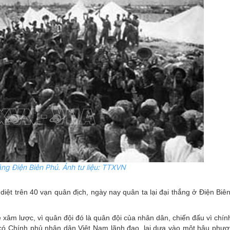
ng Điện Biên Phủ. Ảnh tư liệu: TTXVN
diệt trên 40 vạn quân địch, ngày nay quân ta lại đại thắng ở Điện Biê
xâm lược, vì quân đội đó là quân đội của nhân dân, chiến đấu vì chín
 có Chính phủ nhân dân Việt Nam lãnh đạo, lại dựa vào một hậu phư