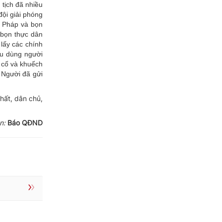
 tịch đã nhiều
ội giải phóng
n Pháp và bọn
g bọn thực dân
lấy các chính
ưu dùng người
 cố và khuếch
 Người đã gửi
nhất, dân chủ,
n:
Báo QĐND