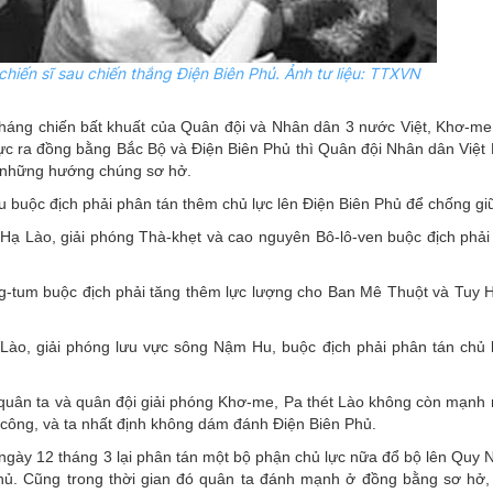
iến sĩ sau chiến thắng Điện Biên Phủ. Ảnh tư liệu: TTXVN
háng chiến bất khuất của Quân đội và Nhân dân 3 nước Việt, Khơ-me,
ực ra đồng bằng Bắc Bộ và Điện Biên Phủ thì Quân đội Nhân dân Việ
o những hướng chúng sơ hở.
u buộc địch phải phân tán thêm chủ lực lên Điện Biên Phủ để chống gi
Hạ Lào, giải phóng Thà-khẹt và cao nguyên Bô-lô-ven buộc địch phải
g-tum buộc địch phải tăng thêm lực lượng cho Ban Mê Thuột và Tuy
 Lào, giải phóng lưu vực sông Nậm Hu, buộc địch phải phân tán chủ 
uân ta và quân đội giải phóng Khơ-me, Pa thét Lào không còn mạnh n
n công, và ta nhất định không dám đánh Điện Biên Phủ.
ngày 12 tháng 3 lại phân tán một bộ phận chủ lực nữa đổ bộ lên Quy N
ủ. Cũng trong thời gian đó quân ta đánh mạnh ở đồng bằng sơ hở, 