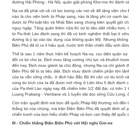
đường Hải Phòng - Hà Nội, quân giải phóng Khơ-me thì đánh 
Na-va đã phải vội vã rút lực lượng các nơi về để tăng viện cho
nào là cho viện binh từ Pháp sang, nào là tăng phi cơ oanh t
dược từ Phi-luật-tân và Nhật Bản sang chúng kiên quyết giữ c
nguy ngập. Tăng quân thêm nữa thì sợ bị tiêu diệt nhiều hơn,
từ Pa-thét Lào đánh sang thì đã có kinh nghiệm thất bại ở sô
đường là ỷ lại vào tác dụng của không quân Mỹ. Nhưng không 
Biên Phủ đã tỏ ra ít hiệu quả, trước tinh thần chiến đấu anh d
Thế là sau 1 năm thực hiện kế hoạch Na-va, cục diện quân sự 
đổi có lợi cho ta. Địch mưu tăng cường chủ lực và khuếch trươ
đến nay. Địch mưu giành lại chủ động, nhưng Na-va chỉ giành 
Biên Phủ để bị ta tiêu diệt. Địch mưu đánh chiếm phần lớn l
của ta vẫn vững chắc, ở địch hậu Bắc Bộ thì căn cứ du kích v
vùng du kích của ta đã được mở rộng ở Liên khu 5 địch đánh c
của Pa-thét Lào ngày nay đã chiếm trên 1/2 đất đai, có trên 1 
Luang Prabang - Vientiane và 1 tuyến dài dọc sông Cửu Long,
Còn trận quyết định mà bọn đế quốc Pháp-Mỹ thường nói đến th
thắng lợi của chúng, mà trận Điện Biên Phủ đã quyết định số
chiến tranh của bọn hiếu chiến Pháp và bọn can thiệp đế quốc c
III - Chiến thắng Điện Biên Phủ với Hội nghị Giơ-ne