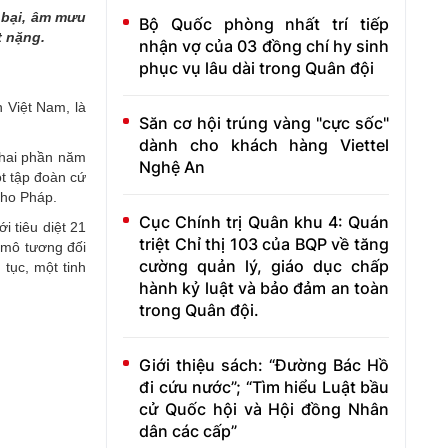
 bại, âm mưu
Bộ Quốc phòng nhất trí tiếp
t nặng.
nhận vợ của 03 đồng chí hy sinh
phục vụ lâu dài trong Quân đội
n Việt Nam, là
Săn cơ hội trúng vàng "cực sốc"
dành cho khách hàng Viettel
à hai phần năm
Nghệ An
ột tập đoàn cứ
cho Pháp.
Cục Chính trị Quân khu 4: Quán
i tiêu diệt 21
triệt Chỉ thị 103 của BQP về tăng
 mô tương đối
cường quản lý, giáo dục chấp
tục, một tinh
hành kỷ luật và bảo đảm an toàn
trong Quân đội.
Giới thiệu sách: “Đường Bác Hồ
đi cứu nước”; “Tìm hiểu Luật bầu
cử Quốc hội và Hội đồng Nhân
dân các cấp”