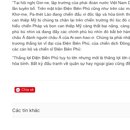
“Tại hội nghị Giơ-ne, lập trường của phái đoàn nước Việt Nam 
lần tuyên bố. Trên mặt trận Điện Biên Phủ cũng như trên các m
Khơ-me, Pa-thét Lào đang chiến đấu vì độc lập và hòa bình t
can thiệp Mỹ bị chúng ta chặn lại trên chiến trường thì lúc đ
hiếu chiến Pháp và bọn can thiệp Mỹ càng thất bại nặng, càng
phủ bù nhìn và đang đẩy các chính phủ bù nhìn đó bắt bớ hàn
châu Á đánh người châu Á của Ai-sen-hao-ơ. Chúng ta phải nhậ
trương thắng lợi vĩ đại của Điện Biên Phủ, của chiến dịch Đôn
các cán bộ và chiến sĩ Điện Biên Phủ:
lợi Điện Biên Phủ tuy to lớn nhưng mới là thắng lợi lớn
“Thắng
hòa bình. Bất kỳ đấu tranh về quân sự hay ngoại giao cũng đều
Chia sẻ
Các tin khác