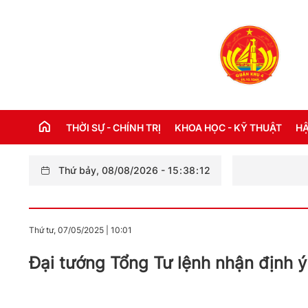
THỜI SỰ - CHÍNH TRỊ
KHOA HỌC - KỸ THUẬT
HẬ
Thứ bảy, 08/08/2026
-
15
:
38
:
13
THỜI SỰ TRONG NƯỚC
Đ
THỜI SỰ QUỐC TẾ
NH
Thứ tư, 07/05/2025
|
10:01
XÂY DỰNG ĐẢNG
CH
Đại tướng Tổng Tư lệnh nhận định ý
LỜI BÁC HỒ DẠY NGÀY NÀY NĂM XƯA
TH
KỶ NIỆM 110 NĂM NGÀY BÁC HỒ RA ĐI
TÌM ĐƯỜNG CỨU NƯỚC (05/6/1911 -