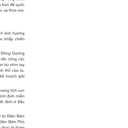
và bọn đế quốc
Nam và Khơ-me,
 rõ ảnh hưởng
ác khắp chiến
ấy Đông Dương
 tấn công các
n bù nhìn tay
h thổ của ta,
kế hoạch giải
 sang tích cực
ình định miền
ết định ở Bắc
y từ Điện Biên
 Điện Biên Phủ
 thực là thâm