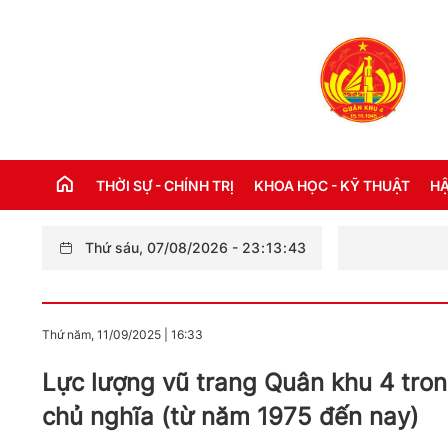
THỜI SỰ - CHÍNH TRỊ
KHOA HỌC - KỸ THUẬT
HẬ
Thứ sáu, 07/08/2026
-
23
:
13
:
45
THỜI SỰ TRONG NƯỚC
Đ
THỜI SỰ QUỐC TẾ
NH
Thứ năm, 11/09/2025
|
16:33
XÂY DỰNG ĐẢNG
CH
Lực lượng vũ trang Quân khu 4 tron
LỜI BÁC HỒ DẠY NGÀY NÀY NĂM XƯA
TH
chủ nghĩa (từ năm 1975 đến nay)
KỶ NIỆM 110 NĂM NGÀY BÁC HỒ RA ĐI
TÌM ĐƯỜNG CỨU NƯỚC (05/6/1911 -