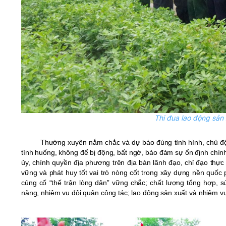
Thi đua lao động sản
Thường xuyên nắm chắc và dự báo đúng tình hình, chủ độ
tình huống, không để bị động, bất ngờ, bảo đảm sự ổn định chính t
ủy, chính quyền địa phương trên địa bàn lãnh đạo, chỉ đạo thực
vững và phát huy tốt vai trò nòng cốt trong xây dựng nền quốc
củng cố “thế trận lòng dân” vững chắc
;
c
hất lượng tổng hợp, 
năng, nhiệm vụ đội quân công tác;
lao động sản xuất và nhiệm v