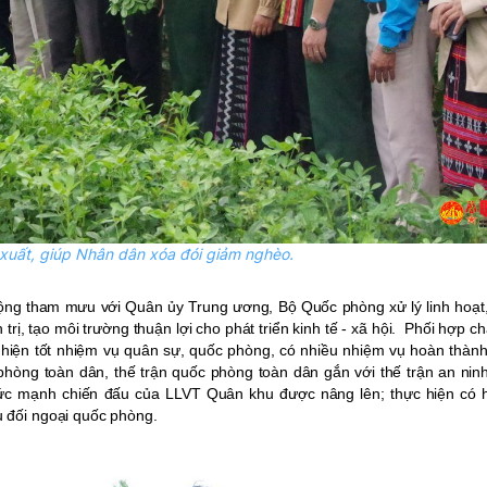
 xuất, giúp Nhân dân xóa đói giảm nghèo.
ng tham mưu với Quân ủy Trung ương, Bộ Quốc phòng xử lý linh hoạt, 
rị, tạo môi trường thuận lợi cho phát triển kinh tế - xã hội. Phối hợp ch
 hiện tốt nhiệm vụ quân sự, quốc phòng, có nhiều nhiệm vụ hoàn thành
 phòng toàn dân,
thế trận quốc phòng toàn dân gắn với thế trận an ni
sức mạnh chiến đấu của LLVT Quân khu được nâng lên;
thực hiện có 
ụ
đối ngoại quốc phòng.