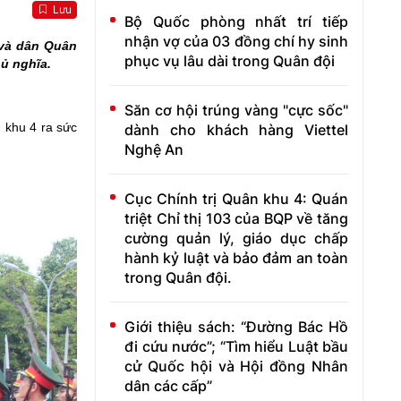
Lưu
Bộ Quốc phòng nhất trí tiếp
nhận vợ của 03 đồng chí hy sinh
 và dân Quân
phục vụ lâu dài trong Quân đội
hủ nghĩa.
Săn cơ hội trúng vàng "cực sốc"
 khu 4 ra sức
dành cho khách hàng Viettel
Nghệ An
Cục Chính trị Quân khu 4: Quán
triệt Chỉ thị 103 của BQP về tăng
cường quản lý, giáo dục chấp
hành kỷ luật và bảo đảm an toàn
trong Quân đội.
Giới thiệu sách: “Đường Bác Hồ
đi cứu nước”; “Tìm hiểu Luật bầu
cử Quốc hội và Hội đồng Nhân
dân các cấp”