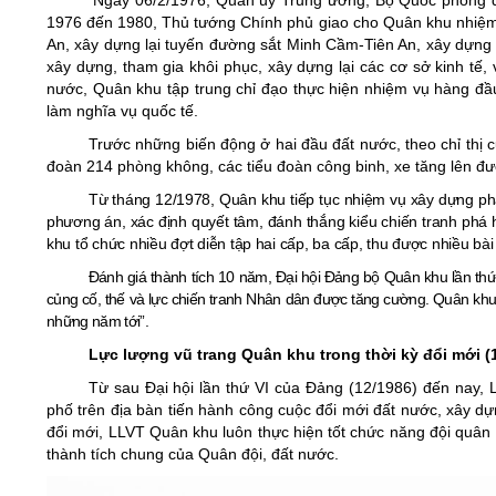
Ngày 06/2/1976, Quân uỷ Trung ­ương, Bộ Quốc phòng 
1976 đến 1980, Thủ t­ướng Chính phủ giao cho Quân khu nhiệm
An, xây dựng lại tuyến đường sắt Minh Cầm-Tiên An, xây dựng c
xây dựng, tham gia khôi phục, xây dựng lại các cơ sở kinh tế,
nước, Quân khu tập trung chỉ đạo thực hiện nhiệm vụ hàng đầu
làm nghĩa vụ quốc tế.
Trước những biến động ở hai đầu đất nước, theo chỉ thị 
đoàn 214 phòng không, các tiểu đoàn công binh, xe tăng lên đ
Từ tháng 12/1978, Quân khu tiếp tục nhiệm vụ xây dựng ph
phương án, xác định quyết tâm, đánh thắng kiểu chiến tranh phá
khu tổ chức nhiều đợt diễn tập hai cấp, ba cấp, thu được nhiều bà
Đánh giá thành tích 10 năm, Đại hội Đảng bộ Quân khu lần thứ
củng cố, thế và lực chiến tranh Nhân dân được tăng cường. Quân khu b
những năm tới”.
Lực lượng vũ trang Quân khu trong thời kỳ đổi mới (1
Từ sau Đại hội lần thứ VI của Đảng (12/1986) đến nay, 
phố trên địa bàn tiến hành công cuộc đổi mới đất nước, xây d
đổi mới, LLVT Quân khu luôn thực hiện tốt chức năng đội quân
thành tích chung của Quân đội, đất nước.