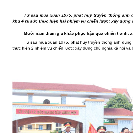
05/6/2021)
CHÀO MỪNG KỶ NIỆM 75 NĂM NGÀY
Từ sau mùa xuân 1975, phát huy truyền thống anh d
TRUYỀN THỐNG LỰC LƯỢNG VŨ TRANG
khu 4 ra sức thực hiện hai nhiệm vụ chiến lược: xây dựng 
QUÂN KHU 4 (15/10/1945 - 15/10/2020)
M­ười năm tham gia khắc phục hậu quả chiến tranh, 
Từ sau mùa xuân 1975, phát huy truyền thống anh dũng k
thực hiện 2 nhiệm vụ chiến lược: xây dựng chủ nghĩa xã hội và