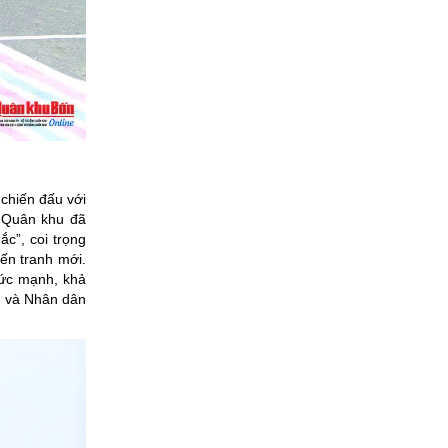
chiến đấu với
T Quân khu đã
c”, coi trọng
ến tranh mới.
sức mạnh, khả
n và Nhân dân