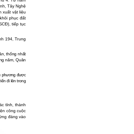
khu 4. Từ năm
ình, Tây Nghệ
 xuất vật liệu
 khôi phục đất
CĐ), tiếp tục
nh 194, Trung
ân, thống nhất
Hàng năm, Quân
hậu phương được
ển đi lên trong
c tỉnh, thành
iện công cuộc
xứng đáng vào