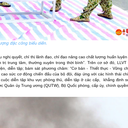
ượng đặc công biểu diễn.
ghị quyết, chỉ thị lãnh đạo, chỉ đạo nâng cao chất lượng huấn luyện 
 trị trung tâm, thường xuyên trong thời bình”. Trên cơ sở đó, LLV
ện, diễn tập; bám sát phương châm: “Cơ bản - Thiết thực - Vững chắ
cao sức cơ động chiến đấu của bộ đội, đáp ứng với các hình thái chi
 cuộc diễn tập khu vực phòng thủ, diễn tập ở các cấp, khẳng định 
ược Quân ủy Trung ương (QUTW), Bộ Quốc phòng, cấp ủy, chính quyề