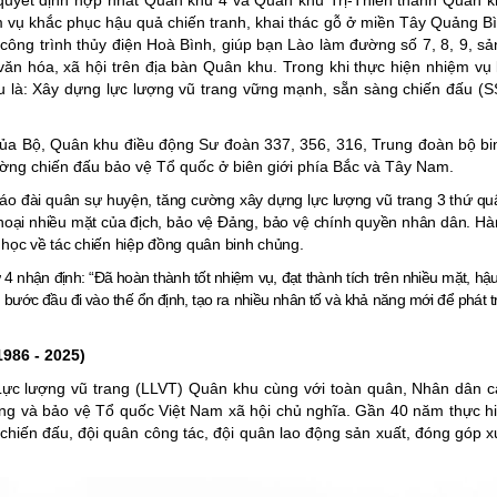
quyết định hợp nhất Quân khu 4 và Quân khu Trị-Thiên thành Quân 
 vụ khắc phục hậu quả chiến tranh, khai thác gỗ ở miền Tây Quảng B
ông trình thủy điện Hoà Bình, giúp bạn Lào làm đường số 7, 8, 9, sản
 văn hóa, xã hội trên địa bàn Quân khu. Trong khi thực hiện nhiệm vụ
 là: Xây dựng lực lượng vũ trang vững mạnh, sẵn sàng chiến đấu (SS
của Bộ, Quân khu điều động Sư­ đoàn 337, 356, 316, Trung đoàn bộ bi
ường chiến đấu bảo vệ Tổ quốc ở biên giới phía Bắc và Tây Nam.
áo đài quân sự huyện, tăng cường xây dựng lực lượng vũ trang 3 thứ qu
 hoại nhiều mặt của địch, bảo vệ Đảng, bảo vệ chính quyền nhân dân. 
i học về tác chiến hiệp đồng quân binh chủng.
 4 nhận định: “Đã hoàn thành tốt nhiệm vụ, đạt thành tích trên nhiều mặt, 
ước đầu đi vào thế ổn định, tạo ra nhiều nhân tố và khả năng mới để phát tri
986 - 2025)
Lực lượng vũ trang (LLVT) Quân khu cùng với toàn quân, Nhân dân cá
ựng và bảo vệ Tổ quốc Việt Nam xã hội chủ nghĩa. Gần 40 năm thực h
 chiến đấu, đội quân công tác, đội quân lao động sản xuất, đóng góp 