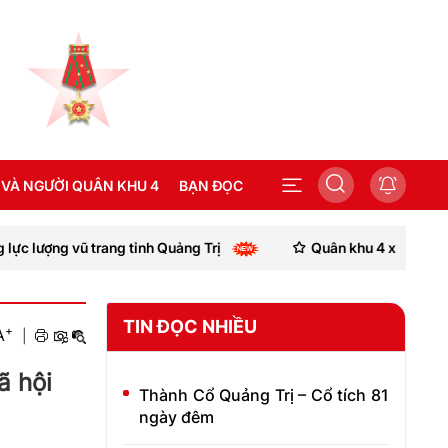
 VÀ NGƯỜI QUÂN KHU 4
BẠN ĐỌC
ỉnh Quảng Trị
Quân khu 4 xuất sắc giành giải Nhì Hội thi
SEA GAMES 31
TIN ĐỌC NHIỀU
+
A
|
ã hội
Thành Cổ Quảng Trị – Cổ tích 81
ngày đêm