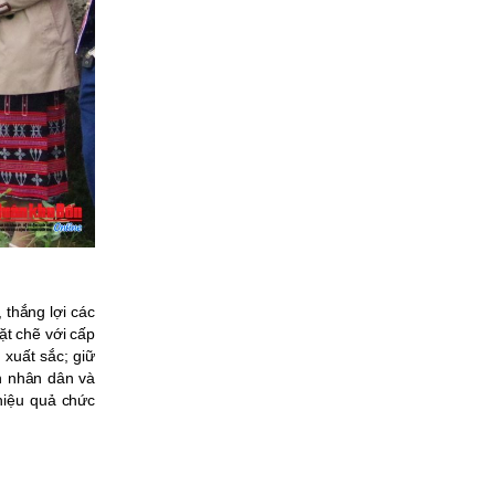
thắng lợi các
ặt chẽ với cấp
 xuất sắc; giữ
nh nhân dân và
hiệu quả chức