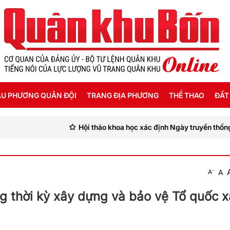
U PHƯƠNG QUÂN ĐỘI
TRANG ĐỊA PHƯƠNG
THỂ THAO
ĐẤT
Hội thảo khoa học xác định Ngày truyền thống lực lượng vũ trang t
ỜI SỐNG HẬU PHƯƠNG
THANH HÓA
SEA GAMES 31
ẬT KÝ CHIẾN SỸ
NGHỆ AN
-
A
A
Ế ĐỘ - CHÍNH SÁCH - HƯỚNG NGHIỆP
HÀ TĨNH
g thời kỳ xây dựng và bảo vệ Tổ quốc x
ÔNG TIN LIỆT SỸ
QUẢNG BÌNH
QUẢNG TRỊ