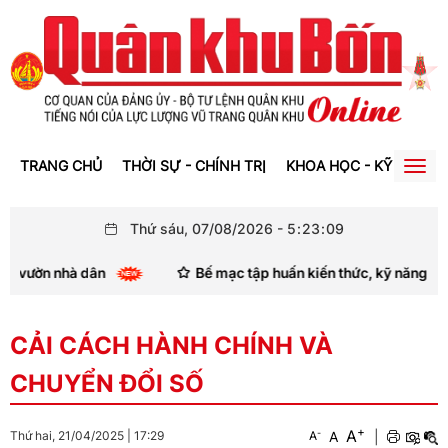
TRANG CHỦ
THỜI SỰ - CHÍNH TRỊ
KHOA HỌC - KỸ THUẬT
Togg
navig
Thứ sáu, 07/08/2026
-
5
:
23
:
10
 dân
Bế mạc tập huấn kiến thức, kỹ năng thông tin, tuyê
CẢI CÁCH HÀNH CHÍNH VÀ
CHUYỂN ĐỔI SỐ
+
A
-
A
|
Thứ hai, 21/04/2025
|
17:29
A