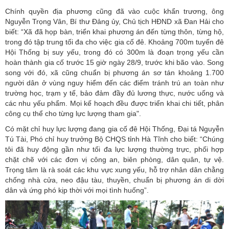
Chính quyền địa phương cũng đã vào cuộc khẩn trương, ông
Nguyễn Trọng Vân, Bí thư Đảng ủy, Chủ tịch HĐND xã Đan Hải cho
biết: “Xã đã họp bàn, triển khai phương án đến từng thôn, từng hộ,
trong đó tập trung tối đa cho việc gia cố đê. Khoảng 700m tuyến đê
Hội Thống bị suy yếu, trong đó có 300m là đoạn trọng yếu cần
hoàn thành gia cố trước 15 giờ ngày 28/9, trước khi bão vào. Song
song với đó, xã cũng chuẩn bị phương án sơ tán khoảng 1.700
người dân ở vùng nguy hiểm đến các điểm tránh trú an toàn như
trường học, trạm y tế, bảo đảm đầy đủ lương thực, nước uống và
các nhu yếu phẩm. Mọi kế hoạch đều được triển khai chi tiết, phân
công cụ thể cho từng lực lượng tham gia".
Có mặt chỉ huy lực lượng đang gia cố đê Hội Thống, Đại tá Nguyễn
Tú Tài, Phó chỉ huy trưởng Bộ CHQS tỉnh Hà Tĩnh cho biết: “Chúng
tôi đã huy động gần như tối đa lực lượng thường trực, phối hợp
chặt chẽ với các đơn vị công an, biên phòng, dân quân, tự vệ.
Trọng tâm là rà soát các khu vực xung yếu, hỗ trợ nhân dân chằng
chống nhà cửa, neo đậu tàu, thuyền, chuẩn bị phương án di dời
dân và ứng phó kịp thời với mọi tình huống”.