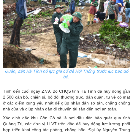
Quân, dân Hà Tĩnh nỗ lực gia cố đê Hội Thống trước lúc bão đổ
bộ.
Tính đến cuối ngày 27/9, Bộ CHQS tỉnh Hà Tĩnh đã huy động gần
2.500 cán bộ, chiến sĩ, bộ đội thường trực, dân quân, tự vệ có mặt
ở các điểm xung yếu nhất để giúp nhân dân sơ tán, chằng chống
nhà cửa và giúp nhân dân di chuyển tài sản đến nơi an toàn.
Xác định đặc khu Cồn Cỏ sẽ là nơi đầu tiên bão quét qua tỉnh
Quảng Trị, các đơn vị LLVT trên đảo đã huy động lực lượng phối
hợp triển khai công tác phòng, chống bão. Đại úy Nguyễn Trung