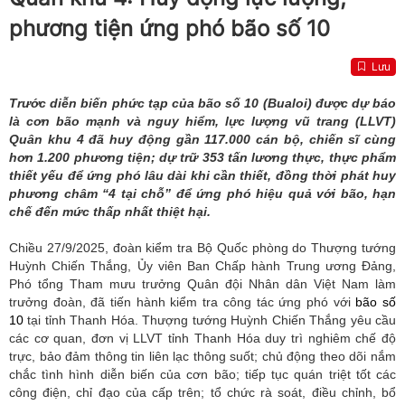
phương tiện ứng phó bão số 10
Lưu
Trước diễn biến phức tạp của bão số 10 (Bualoi) được dự báo
là cơn bão mạnh và nguy hiểm, lực lượng vũ trang (LLVT)
Quân khu 4 đã huy động gần 117.000 cán bộ, chiến sĩ cùng
hơn 1.200 phương tiện; dự trữ 353 tấn lương thực, thực phẩm
thiết yếu để ứng phó lâu dài khi cần thiết, đồng thời phát huy
phương châm “4 tại chỗ” để ứng phó hiệu quả với bão, hạn
chế đến mức thấp nhất thiệt hại.
Chiều 27/9/2025, đoàn kiểm tra Bộ Quốc phòng do Thượng tướng
Huỳnh Chiến Thắng, Ủy viên Ban Chấp hành Trung ương Đảng,
Phó tổng Tham mưu trưởng Quân đội Nhân dân Việt Nam làm
trưởng đoàn, đã tiến hành kiểm tra công tác ứng phó với
bão số
10
tại tỉnh Thanh Hóa. Thượng tướng Huỳnh Chiến Thắng yêu cầu
các cơ quan, đơn vị LLVT tỉnh Thanh Hóa duy trì nghiêm chế độ
trực, bảo đảm thông tin liên lạc thông suốt; chủ động theo dõi nắm
chắc tình hình diễn biến của cơn bão; tiếp tục quán triệt tốt các
công điện, chỉ đạo của cấp trên; tổ chức rà soát, điều chỉnh, bổ