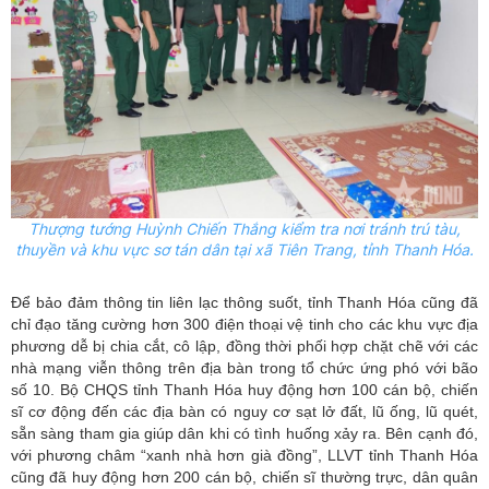
Thượng tướng Huỳnh Chiến Thắng kiểm tra nơi tránh trú tàu,
thuyền và khu vực sơ tán dân tại xã Tiên Trang, tỉnh Thanh Hóa.
Để bảo đảm thông tin liên lạc thông suốt, tỉnh Thanh Hóa cũng đã
chỉ đạo tăng cường hơn 300 điện thoại vệ tinh cho các khu vực địa
phương dễ bị chia cắt, cô lập, đồng thời phối hợp chặt chẽ với các
nhà mạng viễn thông trên địa bàn trong tổ chức ứng phó với bão
số 10. Bộ CHQS tỉnh Thanh Hóa huy động hơn 100 cán bộ, chiến
sĩ cơ động đến các địa bàn có nguy cơ sạt lở đất, lũ ống, lũ quét,
sẵn sàng tham gia giúp dân khi có tình huống xảy ra. Bên cạnh đó,
với phương châm “xanh nhà hơn già đồng”, LLVT tỉnh Thanh Hóa
cũng đã huy động hơn 200 cán bộ, chiến sĩ thường trực, dân quân