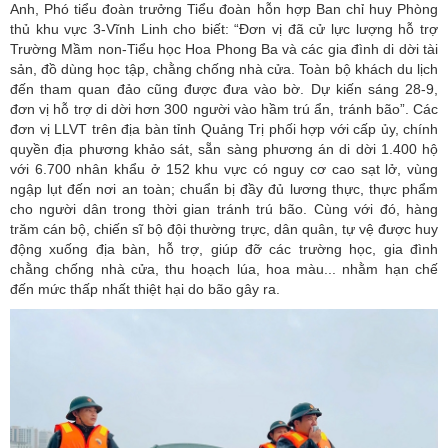
Anh, Phó tiểu đoàn trưởng Tiểu đoàn hỗn hợp Ban chỉ huy Phòng
thủ khu vực 3-Vĩnh Linh cho biết: “Đơn vị đã cử lực lượng hỗ trợ
Trường Mầm non-Tiểu học Hoa Phong Ba và các gia đình di dời tài
sản, đồ dùng học tập, chằng chống nhà cửa. Toàn bộ khách du lịch
đến tham quan đảo cũng được đưa vào bờ. Dự kiến sáng 28-9,
đơn vị hỗ trợ di dời hơn 300 người vào hầm trú ẩn, tránh bão”. Các
đơn vị LLVT trên địa bàn tỉnh Quảng Trị phối hợp với cấp ủy, chính
quyền địa phương khảo sát, sẵn sàng phương án di dời 1.400 hộ
với 6.700 nhân khẩu ở 152 khu vực có nguy cơ cao sạt lở, vùng
ngập lụt đến nơi an toàn; chuẩn bị đầy đủ lương thực, thực phẩm
cho người dân trong thời gian tránh trú bão. Cùng với đó, hàng
trăm cán bộ, chiến sĩ bộ đội thường trực, dân quân, tự vệ được huy
động xuống địa bàn, hỗ trợ, giúp đỡ các trường học, gia đình
chằng chống nhà cửa, thu hoạch lúa, hoa màu... nhằm hạn chế
đến mức thấp nhất thiệt hại do bão gây ra.