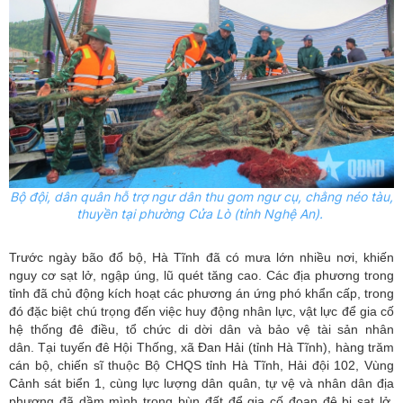
Bộ đội, dân quân hỗ trợ ngư dân thu gom ngư cụ, chằng néo tàu,
thuyền tại phường Cửa Lò (tỉnh Nghệ An).
Trước ngày bão đổ bộ, Hà Tĩnh đã có mưa lớn nhiều nơi, khiến
nguy cơ sạt lở, ngập úng, lũ quét tăng cao. Các địa phương trong
tỉnh đã chủ động kích hoạt các phương án ứng phó khẩn cấp, trong
đó đặc biệt chú trọng đến việc huy động nhân lực, vật lực để gia cố
hệ thống đê điều, tổ chức di dời dân và bảo vệ tài sản nhân
dân. Tại tuyến đê Hội Thống, xã Đan Hải (tỉnh Hà Tĩnh), hàng trăm
cán bộ, chiến sĩ thuộc Bộ CHQS tỉnh Hà Tĩnh, Hải đội 102, Vùng
Cảnh sát biển 1, cùng lực lượng dân quân, tự vệ và nhân dân địa
phương đã dầm mình trong bùn đất để gia cố đoạn đê bị sạt lở.