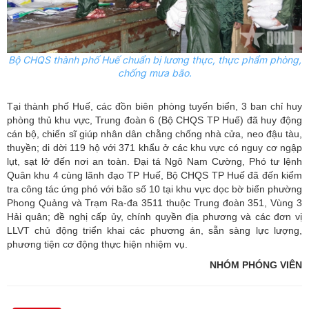
Bộ CHQS thành phố
Huế
chuẩn bị lương thực, thực phẩm phòng,
chống mưa bão.
Tại thành phố Huế, các đồn biên phòng tuyến biển, 3 ban chỉ huy
phòng thủ khu vực, Trung đoàn 6 (Bộ CHQS TP Huế) đã huy động
cán bộ, chiến sĩ giúp nhân dân chằng chống nhà cửa, neo đậu tàu,
thuyền; di dời 119 hộ với 371 khẩu ở các khu vực có nguy cơ ngập
lụt, sạt lở đến nơi an toàn. Đại tá Ngô Nam Cường, Phó tư lệnh
Quân khu 4 cùng lãnh đạo TP Huế, Bộ CHQS TP Huế đã đến kiểm
tra công tác ứng phó với bão số 10 tại khu vực dọc bờ biển phường
Phong Quảng và Trạm Ra-đa 3511 thuộc Trung đoàn 351, Vùng 3
Hải quân; đề nghị cấp ủy, chính quyền địa phương và các đơn vị
LLVT chủ động triển khai các phương án, sẵn sàng lực lượng,
phương tiện cơ động thực hiện nhiệm vụ.
NHÓM PHÓNG VIÊN