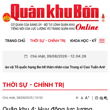
TRANG CHỦ
THỜI SỰ - CHÍNH TRỊ
KHOA HỌC - KỸ THUẬT
Togg
navig
Chủ nhật, 09/08/2026
-
12
:
04
:
29
ốc hạng Ba tới thân nhân của Trung sĩ Cao Tuấn Anh
Ba
THỜI SỰ - CHÍNH TRỊ
+
A
-
A
|
Chủ nhật, 28/09/2025
|
10:52
A
Quân khu 4: Huy động lực lượng,