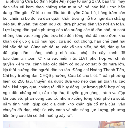
Tại phường Cửa Lò (tỉnh Nghệ An) ngay từ sáng 27/9, bầu trời mây
đen vần vũ kèm theo những trận mưa xối xả báo hiệu cơn bão
đang đến gần. Ở khu neo đậu tàu thuyền Cửa Lò, hàng trăm cán
bộ, chiến sĩ bộ đội và dân quân khẩn trương hỗ trợ ngư dân chằng
néo tàu thuyền, thu gom ngư cụ, đưa phương tiện vào nơi an toàn.
Lực lượng dân quân phường còn tỏa xuống các tổ dân phố, rà soát
những khu vực xung yếu, trực tiếp đến từng nhà dân neo đơn, khó
khăn để giúp gia cố mái ngói, cửa sổ, cột chống, hạn chế thiệt hại
khi bão đổ bộ. Cùng với đó, tại các xã ven biển, bộ đội, dân quân
đã giúp dân chằng chống nhà cửa, chặt tỉa cây xanh để
bảo đảm an toàn. Ở khu vực miền núi, LLVT phối hợp với chính
quyền kiểm tra, cảnh báo các điểm có nguy cơ sạt lở do mưa lớn,
kịp thời hướng dẫn người dân sơ tán. Đồng chí Hoàng Thanh Tiến,
Chỉ huy trưởng Ban CHQS phường Cửa Lò cho biết: “Toàn phường
hiện có 250 tàu, thuyền đã được đưa vào neo đậu an toàn tại các
bến. Hai ngày qua, chúng tôi đã huy động lực lượng phối hợp cùng
ngư dân chằng néo, sắp xếp tàu, thuyền gọn gàng, tránh va đập
khi bão về; phân công các tổ, nhóm xuống từng khối phố rà soát,
nắm tình hình, giúp các gia đình khó khăn gia cố nhà cửa, vận
chuyển đồ đạc, chặt tỉa cây xanh và sẵn sàng lực lượng, phương
tiện ứng cứu khi có tình huống xảy ra”.