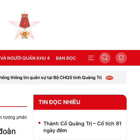
 VÀ NGƯỜI QUÂN KHU 4
BẠN ĐỌC
ự tại Bộ CHQS tỉnh Quảng Trị
Khoa Binh chủng, Học việ
SEA GAMES 31
TIN ĐỌC NHIỀU
Thành Cổ Quảng Trị – Cổ tích 81
 đoàn
ngày đêm