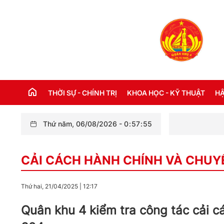
THỜI SỰ - CHÍNH TRỊ
KHOA HỌC - KỸ THUẬT
HẬ
Thứ năm, 06/08/2026
-
0
:
57
:
57
Bộ 
THỜI SỰ TRONG NƯỚC
Đ
CẢI CÁCH HÀNH CHÍNH VÀ CHUY
THỜI SỰ QUỐC TẾ
NH
XÂY DỰNG ĐẢNG
CH
Thứ hai, 21/04/2025
|
12:17
LỜI BÁC HỒ DẠY NGÀY NÀY NĂM XƯA
TH
Quân khu 4 kiểm tra công tác cải c
KỶ NIỆM 110 NĂM NGÀY BÁC HỒ RA ĐI
TÌM ĐƯỜNG CỨU NƯỚC (05/6/1911 -