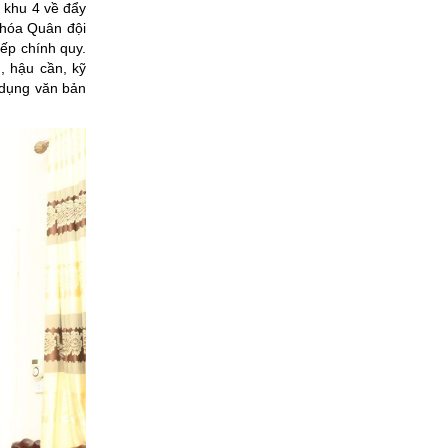
n khu 4 về đẩy
 hóa Quân đội
ếp chính quy.
, hậu cần, kỹ
ử dụng văn bản