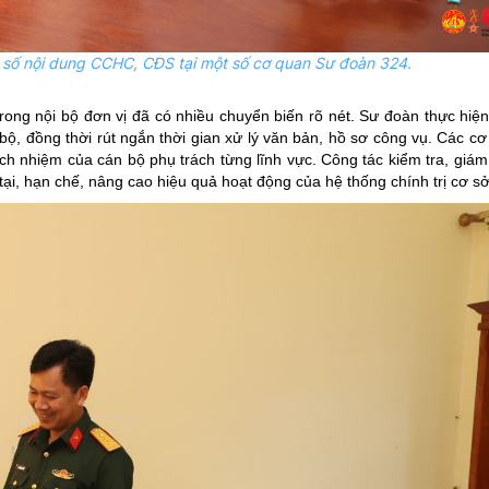
t số nội dung CCHC, CĐS tại một số cơ quan Sư đoàn 324.
rong nội bộ đơn vị đã có nhiều chuyển biến rõ nét. Sư đoàn thực hiện
 bộ, đồng thời rút ngắn thời gian xử lý văn bản, hồ sơ công vụ. Các c
ch nhiệm của cán bộ phụ trách từng lĩnh vực. Công tác kiểm tra, giám
i, hạn chế, nâng cao hiệu quả hoạt động của hệ thống chính trị cơ sở