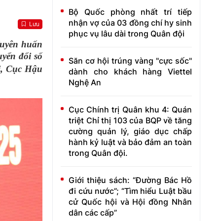
Bộ Quốc phòng nhất trí tiếp
nhận vợ của 03 đồng chí hy sinh
Lưu
phục vụ lâu dài trong Quân đội
Tuyên huấn
yển đổi số
Săn cơ hội trúng vàng "cực sốc"
ị, Cục Hậu
dành cho khách hàng Viettel
Nghệ An
Cục Chính trị Quân khu 4: Quán
triệt Chỉ thị 103 của BQP về tăng
cường quản lý, giáo dục chấp
hành kỷ luật và bảo đảm an toàn
trong Quân đội.
Giới thiệu sách: “Đường Bác Hồ
đi cứu nước”; “Tìm hiểu Luật bầu
cử Quốc hội và Hội đồng Nhân
dân các cấp”