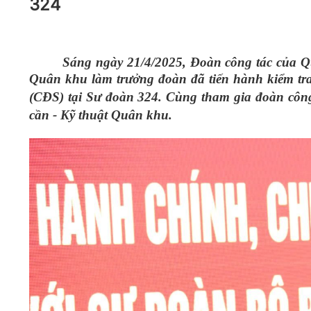
324
05/6/2021)
CHÀO MỪNG KỶ NIỆM 75 NĂM NGÀY
TRUYỀN THỐNG LỰC LƯỢNG VŨ TRANG
QUÂN KHU 4 (15/10/1945 - 15/10/2020)
Sáng ngày 21/4/2025, Đoàn công tác của
Quân khu làm trưởng đoàn đã tiến hành kiểm tra
(CĐS) tại Sư đoàn 324. Cùng tham gia đoàn côn
cần - Kỹ thuật Quân khu.