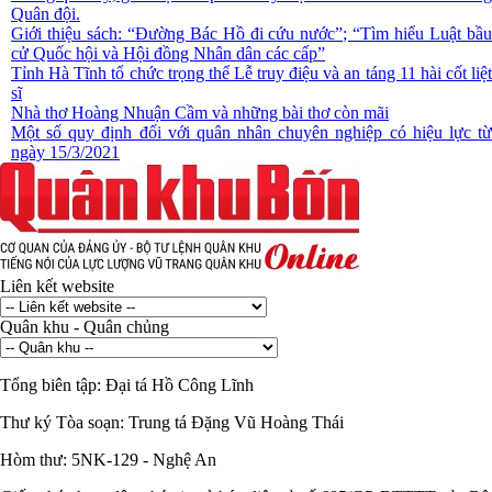
Quân đội.
Giới thiệu sách: “Đường Bác Hồ đi cứu nước”; “Tìm hiểu Luật bầu
cử Quốc hội và Hội đồng Nhân dân các cấp”
Tỉnh Hà Tĩnh tổ chức trọng thể Lễ truy điệu và an táng 11 hài cốt liệt
sĩ
Nhà thơ Hoàng Nhuận Cầm và những bài thơ còn mãi
Một số quy định đối với quân nhân chuyên nghiệp có hiệu lực từ
ngày 15/3/2021
Liên kết website
Quân khu - Quân chủng
Tổng biên tập:
Đại tá Hồ Công Lĩnh
Thư ký Tòa soạn:
Trung tá Đặng Vũ Hoàng Thái
Hòm thư:
5NK-129 - Nghệ An