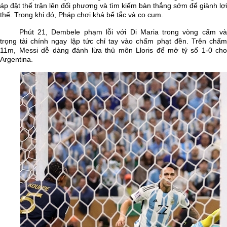
áp đặt thế trận lên đối phương và tìm kiếm bàn thắng sớm để giành lợi
thế. Trong khi đó, Pháp chơi khá bế tắc và co cụm.
Phút 21, Dembele phạm lỗi với Di Maria trong vòng cấm và
trọng tài chính ngay lập tức chỉ tay vào chấm phạt đền. Trên chấm
11m, Messi dễ dàng đánh lừa thủ môn Lloris để mở tỷ số 1-0 cho
Argentina.