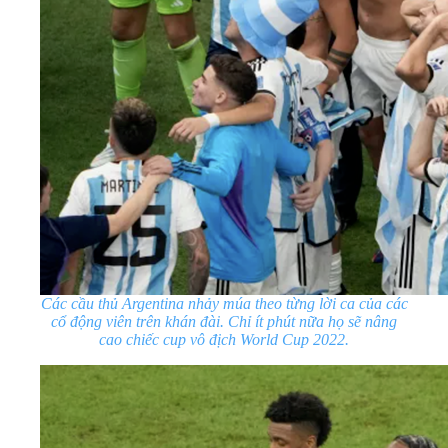
Các cầu thủ Argentina nhảy múa theo từng lời ca của các
cổ động viên trên khán đài. Chỉ ít phút nữa họ sẽ nâng
cao chiếc cup vô địch World Cup 2022.