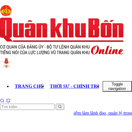
Toggle
TRANG CHỦ
THỜI SỰ - CHÍNH TRỊ
KHOA HỌC 
navigation
hông được bổ nhiệm làm lãnh đạo, quản lý trong 6 trường hợp