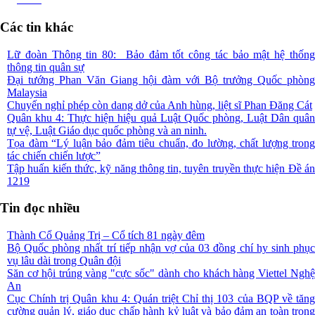
Các tin khác
Lữ đoàn Thông tin 80: Bảo đảm tốt công tác bảo mật hệ thống
thông tin quân sự
Đại tướng Phan Văn Giang hội đàm với Bộ trưởng Quốc phòng
Malaysia
Chuyến nghỉ phép còn dang dở của Anh hùng, liệt sĩ Phan Đăng Cát
Quân khu 4: Thực hiện hiệu quả Luật Quốc phòng, Luật Dân quân
tự vệ, Luật Giáo dục quốc phòng và an ninh.
Tọa đàm “Lý luận bảo đảm tiêu chuẩn, đo lường, chất lượng trong
tác chiến chiến lược”
Tập huấn kiến thức, kỹ năng thông tin, tuyên truyền thực hiện Đề án
1219
Tin đọc nhiều
Thành Cổ Quảng Trị – Cổ tích 81 ngày đêm
Bộ Quốc phòng nhất trí tiếp nhận vợ của 03 đồng chí hy sinh phục
vụ lâu dài trong Quân đội
Săn cơ hội trúng vàng "cực sốc" dành cho khách hàng Viettel Nghệ
An
Cục Chính trị Quân khu 4: Quán triệt Chỉ thị 103 của BQP về tăng
cường quản lý, giáo dục chấp hành kỷ luật và bảo đảm an toàn trong