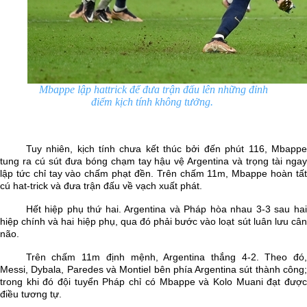
Mbappe lập hattrick để đưa trận đấu lên những đỉnh
điểm kịch tính không tưởng.
Tuy nhiên, kịch tính chưa kết thúc bởi đến phút 116, Mbappe
tung ra cú sút đưa bóng chạm tay hậu vệ Argentina và trọng tài ngay
lập tức chỉ tay vào chấm phạt đền. Trên chấm 11m, Mbappe hoàn tất
cú hat-trick và đưa trận đấu về vạch xuất phát.
Hết hiệp phụ thứ hai. Argentina và Pháp hòa nhau 3-3 sau hai
hiệp chính và hai hiệp phụ, qua đó phải bước vào loạt sút luân lưu cân
não.
Trên chấm 11m định mệnh, Argentina thắng 4-2. Theo đó,
Messi, Dybala, Paredes và Montiel bên phía Argentina sút thành công;
trong khi đó đội tuyển Pháp chỉ có Mbappe và Kolo Muani đạt được
điều tương tự.