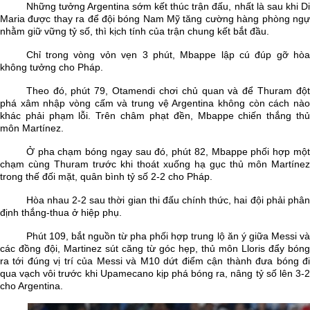
Những tưởng Argentina sớm kết thúc trận đấu, nhất là sau khi Di
Maria được thay ra để đội bóng Nam Mỹ tăng cường hàng phòng ngự
nhằm giữ vững tỷ số, thì kịch tính của trận chung kết bắt đầu.
Chỉ trong vòng vỏn vẹn 3 phút, Mbappe lập cú đúp gỡ hòa
không tưởng cho Pháp.
Theo đó, phút 79, Otamendi chơi chủ quan và để Thuram đột
phá xâm nhập vòng cấm và trung vệ Argentina không còn cách nào
khác phải phạm lỗi. Trên châm phạt đền, Mbappe chiến thắng thủ
môn Martínez.
Ở pha chạm bóng ngay sau đó, phút 82, Mbappe phối hợp một
chạm cùng Thuram trước khi thoát xuống hạ gục thủ môn Martínez
trong thế đối mặt, quân bình tỷ số 2-2 cho Pháp.
Hòa nhau 2-2 sau thời gian thi đấu chính thức, hai đội phải phân
định thắng-thua ở hiệp phụ.
Phút 109, bắt nguồn từ pha phối hợp trung lộ ăn ý giữa Messi và
các đồng đội, Martinez sút căng từ góc hẹp, thủ môn Lloris đẩy bóng
ra tới đúng vị trí của Messi và M10 dứt điểm cận thành đưa bóng đi
qua vạch vôi trước khi Upamecano kịp phá bóng ra, nâng tỷ số lên 3-2
cho Argentina.