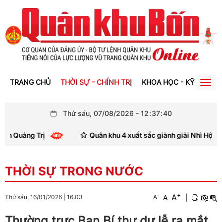
TRANG CHỦ
THỜI SỰ - CHÍNH TRỊ
KHOA HỌC - KỸ THUẬT
Togg
navig
Thứ sáu, 07/08/2026
-
12
:
37
:
40
Quảng Trị
Quân khu 4 xuất sắc giành giải Nhì Hội thi thợ
THỜI SỰ TRONG NƯỚC
+
A
-
A
|
Thứ sáu, 16/01/2026
|
16:03
A
Thường trực Ban Bí thư dự lễ ra mắt