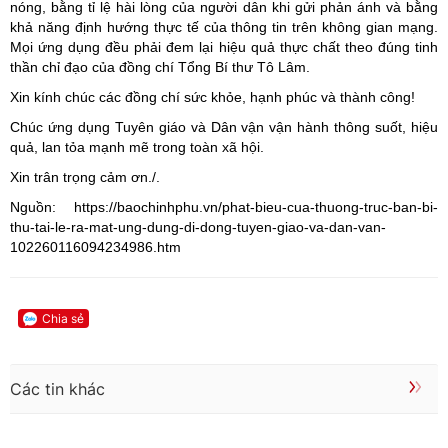
nóng, bằng tỉ lệ hài lòng của người dân khi gửi phản ánh và bằng
khả năng định hướng thực tế của thông tin trên không gian mạng.
Mọi ứng dụng đều phải đem lại hiệu quả thực chất theo đúng tinh
thần chỉ đạo của đồng chí Tổng Bí thư Tô Lâm.
Xin kính chúc các đồng chí sức khỏe, hạnh phúc và thành công!
Chúc ứng dụng Tuyên giáo và Dân vận vận hành thông suốt, hiệu
quả, lan tỏa mạnh mẽ trong toàn xã hội.
Xin trân trọng cảm ơn./.
Nguồn: https://baochinhphu.vn/phat-bieu-cua-thuong-truc-ban-bi-
thu-tai-le-ra-mat-ung-dung-di-dong-tuyen-giao-va-dan-van-
102260116094234986.htm
Chia sẻ
Các tin khác