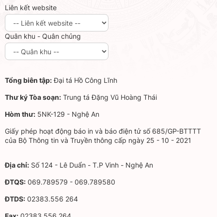
Liên kết website
Quân khu - Quân chủng
Tổng biên tập:
Đại tá Hồ Công Lĩnh
Thư ký Tòa soạn:
Trung tá Đặng Vũ Hoàng Thái
Hòm thư:
5NK-129 - Nghệ An
Giấy phép hoạt động báo in và báo điện tử số 685/GP-BTTTT
của Bộ Thông tin và Truyền thông cấp ngày 25 - 10 - 2021
Địa chỉ:
Số 124 - Lê Duẩn - T.P Vinh - Nghệ An
ĐTQS:
069.789579 - 069.789580
ĐTDS:
02383.556 264
Fax:
02383.556 264