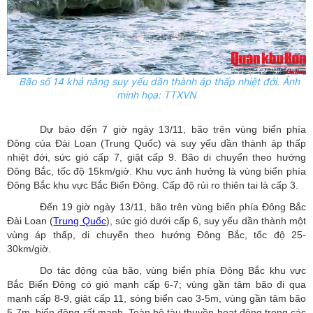
Bão số 14 khả năng suy yếu dần thành áp thấp nhiệt đới. Ảnh
minh họa: TTXVN
Dự báo đến 7 giờ ngày 13/11, bão trên vùng biển phía
Đông của Đài Loan (Trung Quốc) và suy yếu dần thành áp thấp
nhiệt đới, sức gió cấp 7, giật cấp 9. Bão di chuyển theo hướng
Đông Bắc, tốc độ 15km/giờ. Khu vực ảnh hưởng là vùng biển phía
Đông Bắc khu vực Bắc Biển Đông. Cấp độ rủi ro thiên tai là cấp 3.
Đến 19 giờ ngày 13/11, bão trên vùng biển phía Đông Bắc
Đài Loan (
Trung Quốc
), sức gió dưới cấp 6, suy yếu dần thành một
vùng áp thấp, di chuyển theo hướng Đông Bắc, tốc độ 25-
30km/giờ.
Do tác động của bão, vùng biển phía Đông Bắc khu vực
Bắc Biển Đông có gió mạnh cấp 6-7; vùng gần tâm bão đi qua
mạnh cấp 8-9, giật cấp 11, sóng biển cao 3-5m, vùng gần tâm bão
5-7m, biển động rất mạnh. Toàn bộ tàu thuyền hoạt động trong các