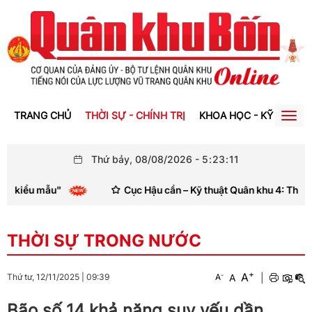
TRANG CHỦ
THỜI SỰ - CHÍNH TRỊ
KHOA HỌC - KỸ THUẬT
Togg
navig
Thứ bảy, 08/08/2026
-
5
:
23
:
11
 kiểu mẫu"
Cục Hậu cần – Kỹ thuật Quân khu 4: Thông qua
THỜI SỰ TRONG NƯỚC
+
A
-
A
|
Thứ tư, 12/11/2025
|
09:39
A
Bão số 14 khả năng suy yếu dần