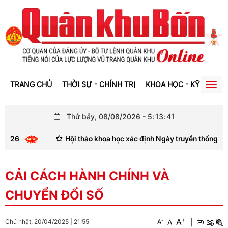
TRANG CHỦ
THỜI SỰ - CHÍNH TRỊ
KHOA HỌC - KỸ THUẬT
Togg
navig
Thứ bảy, 08/08/2026
-
5
:
13
:
42
Hội thảo khoa học xác định Ngày truyền thống lực lượng vũ
CẢI CÁCH HÀNH CHÍNH VÀ
CHUYỂN ĐỔI SỐ
+
A
-
A
|
Chủ nhật, 20/04/2025
|
21:55
A