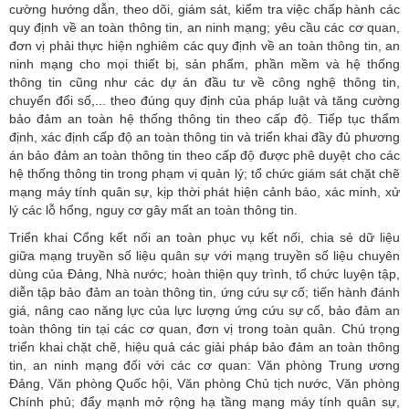
cường hướng dẫn, theo dõi, giám sát, kiểm tra việc chấp hành các
quy định về an toàn thông tin, an ninh mạng; yêu cầu các cơ quan,
đơn vị phải thực hiện nghiêm các quy định về an toàn thông tin, an
ninh mạng cho mọi thiết bị, sản phẩm, phần mềm và hệ thống
thông tin cũng như các dự án đầu tư về công nghệ thông tin,
chuyển đổi số,... theo đúng quy định của pháp luật và tăng cường
bảo đảm an toàn hệ thống thông tin theo cấp độ. Tiếp tục thẩm
định, xác định cấp độ an toàn thông tin và triển khai đầy đủ phương
án bảo đảm an toàn thông tin theo cấp độ được phê duyệt cho các
hệ thống thông tin trong phạm vị quản lý; tổ chức giám sát chặt chẽ
mạng máy tính quân sự, kịp thời phát hiện cảnh báo, xác minh, xử
lý các lỗ hổng, nguy cơ gây mất an toàn thông tin.
Triển khai Cổng kết nối an toàn phục vụ kết nối, chia sẻ dữ liệu
giữa mạng truyền số liệu quân sự với mạng truyền số liệu chuyên
dùng của Đảng, Nhà nước; hoàn thiện quy trình, tổ chức luyện tập,
diễn tập bảo đảm an toàn thông tin, ứng cứu sự cố; tiến hành đánh
giá, nâng cao năng lực của lực lượng ứng cứu sự cố, bảo đảm an
toàn thông tin tại các cơ quan, đơn vị trong toàn quân. Chú trọng
triển khai chặt chẽ, hiệu quả các giải pháp bảo đảm an toàn thông
tin, an ninh mạng đối với các cơ quan: Văn phòng Trung ương
Đảng, Văn phòng Quốc hội, Văn phòng Chủ tịch nước, Văn phòng
Chính phủ; đẩy mạnh mở rộng hạ tầng mạng máy tính quân sự,