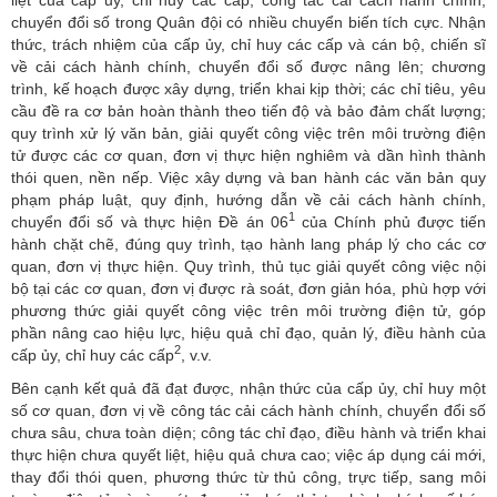
chuyển đổi số trong Quân đội có nhiều chuyển biến tích cực. Nhận
thức, trách nhiệm của cấp ủy, chỉ huy các cấp và cán bộ, chiến sĩ
về cải cách hành chính, chuyển đổi số được nâng lên; chương
trình, kế hoạch được xây dựng, triển khai kịp thời; các chỉ tiêu, yêu
cầu đề ra cơ bản hoàn thành theo tiến độ và bảo đảm chất lượng;
quy trình xử lý văn bản, giải quyết công việc trên môi trường điện
tử được các cơ quan, đơn vị thực hiện nghiêm và dần hình thành
thói quen, nền nếp. Việc xây dựng và ban hành các văn bản quy
phạm pháp luật, quy định, hướng dẫn về cải cách hành chính,
1
chuyển đổi số và thực hiện Đề án 06
của Chính phủ được tiến
hành chặt chẽ, đúng quy trình, tạo hành lang pháp lý cho các cơ
quan, đơn vị thực hiện. Quy trình, thủ tục giải quyết công việc nội
bộ tại các cơ quan, đơn vị được rà soát, đơn giản hóa, phù hợp với
phương thức giải quyết công việc trên môi trường điện tử, góp
phần nâng cao hiệu lực, hiệu quả chỉ đạo, quản lý, điều hành của
2
cấp ủy, chỉ huy các cấp
, v.v.
Bên cạnh kết quả đã đạt được, nhận thức của cấp ủy, chỉ huy một
số cơ quan, đơn vị về công tác cải cách hành chính, chuyển đổi số
chưa sâu, chưa toàn diện; công tác chỉ đạo, điều hành và triển khai
thực hiện chưa quyết liệt, hiệu quả chưa cao; việc áp dụng cái mới,
thay đổi thói quen, phương thức từ thủ công, trực tiếp, sang môi