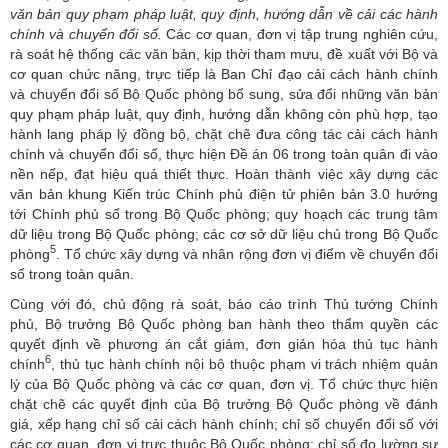
văn bản quy phạm pháp luật, quy định, hướng dẫn về cải các hành
chính và chuyển đổi số.
Các cơ quan, đơn vị tập trung nghiên cứu,
rà soát hệ thống các văn bản, kịp thời tham mưu, đề xuất với Bộ và
cơ quan chức năng, trực tiếp là Ban Chỉ đạo cải cách hành chính
và chuyển đổi số Bộ Quốc phòng bổ sung, sửa đổi những văn bản
quy phạm pháp luật, quy định, hướng dẫn không còn phù hợp, tạo
hành lang pháp lý đồng bộ, chặt chẽ đưa công tác cải cách hành
chính và chuyển đổi số, thực hiện Đề án 06 trong toàn quân đi vào
nền nếp, đạt hiệu quả thiết thực. Hoàn thành việc xây dựng các
văn bản khung Kiến trúc Chính phủ điện tử phiên bản 3.0 hướng
tới Chính phủ số trong Bộ Quốc phòng; quy hoạch các trung tâm
dữ liệu trong Bộ Quốc phòng; các cơ sở dữ liệu chủ trong Bộ Quốc
5
phòng
. Tổ chức xây dựng và nhân rộng đơn vị điểm về chuyển đổi
số trong toàn quân.
Cùng với đó, chủ động rà soát, báo cáo trình Thủ tướng Chính
phủ, Bộ trưởng Bộ Quốc phòng ban hành theo thẩm quyền các
quyết định về phương án cắt giảm, đơn giản hóa thủ tục hành
6
chính
, thủ tục hành chính nội bộ thuộc phạm vi trách nhiệm quản
lý của Bộ Quốc phòng và các cơ quan, đơn vị. Tổ chức thực hiện
chặt chẽ các quyết định của Bộ trưởng Bộ Quốc phòng về đánh
giá, xếp hạng chỉ số cải cách hành chính; chỉ số chuyển đổi số với
các cơ quan, đơn vị trực thuộc Bộ Quốc phòng; chỉ số đo lường sự