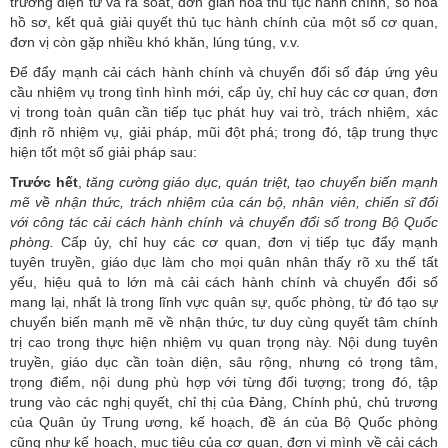
trường điện tử và rà soát, đơn giản hóa thủ tục hành chính, số hóa
hồ sơ, kết quả giải quyết thủ tục hành chính của một số cơ quan,
đơn vị còn gặp nhiều khó khăn, lúng túng, v.v.
Để đẩy mạnh cải cách hành chính và chuyển đổi số đáp ứng yêu
cầu nhiệm vụ trong tình hình mới, cấp ủy, chỉ huy các cơ quan, đơn
vị trong toàn quân cần tiếp tục phát huy vai trò, trách nhiệm, xác
định rõ nhiệm vụ, giải pháp, mũi đột phá; trong đó, tập trung thực
hiện tốt một số giải pháp sau:
Trước hết
,
tăng cường giáo dục, quán triệt, tạo chuyển biến mạnh
mẽ về nhận thức, trách nhiệm của cán bộ, nhân viên, chiến sĩ đối
với công tác cải cách hành chính và chuyển đổi số trong Bộ Quốc
phòng.
Cấp ủy, chỉ huy các cơ quan, đơn vị tiếp tục đẩy mạnh
tuyên truyền, giáo dục làm cho mọi quân nhân thấy rõ xu thế tất
yếu, hiệu quả to lớn mà cải cách hành chính và chuyển đổi số
mang lại, nhất là trong lĩnh vực quân sự, quốc phòng, từ đó tạo sự
chuyển biến mạnh mẽ về nhận thức, tư duy cùng quyết tâm chính
trị cao trong thực hiện nhiệm vụ quan trọng này. Nội dung tuyên
truyền, giáo dục cần toàn diện, sâu rộng, nhưng có trọng tâm,
trọng điểm, nội dung phù hợp với từng đối tượng; trong đó, tập
trung vào các nghị quyết, chỉ thị của Đảng, Chính phủ, chủ trương
của Quân ủy Trung ương, kế hoạch, đề án của Bộ Quốc phòng
cũng như kế hoạch, mục tiêu của cơ quan, đơn vị mình về cải cách