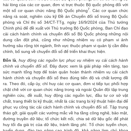
hài lòng của các cơ quan, đơn vị trực thuộc Bộ quốc phòng đối với
7
một số cơ quan chức năng Bộ Quốc phòng
. Các cơ quan chức
năng rà soát, nghiên cứu kỹ Đề án Chuyển đổi số trong Bộ Quốc
phòng và Chỉ thị số 34/CT-TTg, ngày 16/9/2024 của Thủ tướng
Chính phủ để đề xuất với Thủ trưởng Bộ Quốc phòng, Ban Chỉ đạo
cải cách hành chính và chuyển đổi số Bộ Quốc phòng những nội
dung cần đột phá, cũng như những nhiệm vụ có phạm vi ảnh
hưởng sâu rộng tới ngành, lĩnh vực thuộc phạm vi quản lý cần điều
chỉnh, bổ sung về chuyển đổi số để triển khai thực hiện.
Bốn là
,
huy động các nguồn lực phục vụ nhiệm vụ cải cách hành
chính và chuyển đổi số.
Đây được xem là giải pháp nền tảng, tạo
sức mạnh tổng hợp để toàn quân hoàn thành nhiệm vụ cải cách
hành chính và chuyển đổi số theo đúng tiến độ và chất lượng đề
ra. Theo đó, cấp ủy, chỉ huy các cơ quan, đơn vị tiếp tục phối hợp
chặt chẽ với cơ quan chức năng trong và ngoài Quân đội tập trung
nghiên cứu, đề xuất, huy động các nguồn lực, đầu tư cơ sở vật
chất, trang thiết bị kỹ thuật, nhất là các trang bị kỹ thuật hiện đại để
phục vụ công tác cải cách hành chính và chuyển đổi số. Tập trung
tháo gỡ, giải quyết các vướng mắc về hạ tầng công nghệ, bảo mật,
đường truyền dữ liệu; tổ chức kết nối, chia sẻ dữ liệu gốc để phát
huy tối đa giá trị của dữ liệu, tránh lãng phí. Tổ chức tuyển chọn,
tuyển dụng, đào tạo nâng cao trình độ, khả năng làm chủ khoa