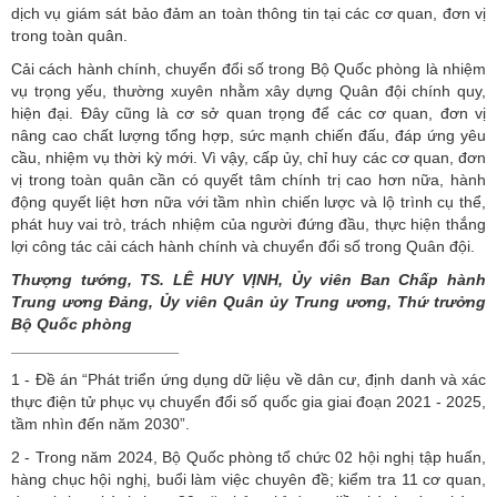
dịch vụ giám sát bảo đảm an toàn thông tin tại các cơ quan, đơn vị
trong toàn quân.
Cải cách hành chính, chuyển đổi số trong Bộ Quốc phòng là nhiệm
vụ trọng yếu, thường xuyên nhằm xây dựng Quân đội chính quy,
hiện đại. Đây cũng là cơ sở quan trọng để các cơ quan, đơn vị
nâng cao chất lượng tổng hợp, sức mạnh chiến đấu, đáp ứng yêu
cầu, nhiệm vụ thời kỳ mới. Vì vậy, cấp ủy, chỉ huy các cơ quan, đơn
vị trong toàn quân cần có quyết tâm chính trị cao hơn nữa, hành
động quyết liệt hơn nữa với tầm nhìn chiến lược và lộ trình cụ thể,
phát huy vai trò, trách nhiệm của người đứng đầu, thực hiện thắng
lợi công tác cải cách hành chính và chuyển đổi số trong Quân đội.
Thượng tướng, TS. LÊ HUY VỊNH, Ủy viên Ban Chấp hành
Trung ương Đảng, Ủy viên Quân ủy Trung ương, Thứ trưởng
Bộ Quốc phòng
___________________
1 - Đề án “Phát triển ứng dụng dữ liệu về dân cư, định danh và xác
thực điện tử phục vụ chuyển đổi số quốc gia giai đoạn 2021 - 2025,
tầm nhìn đến năm 2030”.
2 - Trong năm 2024, Bộ Quốc phòng tổ chức 02 hội nghị tập huấn,
hàng chục hội nghị, buổi làm việc chuyên đề; kiểm tra 11 cơ quan,