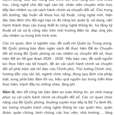
học, công nghệ cho đội ngũ cán bộ, nhân viên chuyên môn trực
tiếp làm nhiệm vụ cải cách hành chính và chuyển đổi số. Chú trọng
bồi dưỡng, tập huấn về khoa học kỹ thuật, công nghệ mới, hiện
đại, bảo đảm cho đội ngũ này có đủ năng lực quản lý, sử dụng, vận
hành thành thạo các trang thiết bị công nghệ thông tin, hạ tầng kỹ
thuật số và xử lý công việc trên môi trường điện tử, đáp ứng yêu
cầu nhiệm vụ trong tình hình mới.
Các cơ quan, đơn vị nghiên cứu, đề xuất với Quân ủy Trung ương,
Bộ Quốc phòng bảo đảm ngân sách để thực hiện Đề án Chuyển
đổi số trong Bộ Quốc phòng và các nhiệm vụ chuyển đổi số, thực
hiện Đề án 06 giai đoạn 2026 - 2030. Việc báo cáo, đề xuất nguồn
lực thực hiện các kế hoạch, đề án cải cách hành chính và chuyển
đổi số phải bám sát chỉ đạo của Chính phủ, Thủ tướng Chính chủ,
hướng dẫn của các bộ, ngành chức năng, đúng quy định của pháp
luật, song phải bảo đảm tối ưu, hiệu quả nguồn lực trong triển khai
thực hiện, tránh đầu tư chồng chéo, lãng phí.
Năm là
,
làm tốt công tác bảo đảm an toàn thông tin, an ninh mạng
phục vụ cải cách hành chính và chuyển đổi số.
Các cơ quan chức
năng của Bộ Quốc phòng, thường xuyên trực tiếp là Bộ Tư lệnh 86,
lực lượng chuyên trách công nghệ thông tin các quân khu, quân
đoàn, quân chủng, binh chủng, các học viện, nhà trường,… tăng