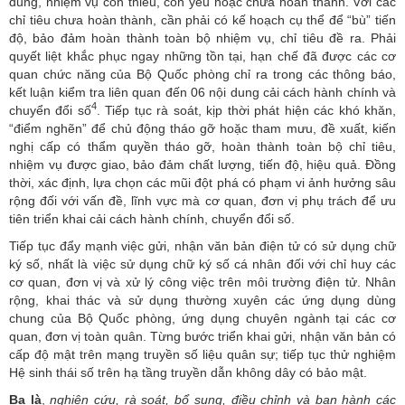
dung, nhiệm vụ còn thiếu, còn yếu hoặc chưa hoàn thành. Với các
chỉ tiêu chưa hoàn thành, cần phải có kế hoạch cụ thể để “bù” tiến
độ, bảo đảm hoàn thành toàn bộ nhiệm vụ, chỉ tiêu đề ra. Phải
quyết liệt khắc phục ngay những tồn tại, hạn chế đã được các cơ
quan chức năng của Bộ Quốc phòng chỉ ra trong các thông báo,
kết luận kiểm tra liên quan đến 06 nội dung cải cách hành chính và
4
chuyển đổi số
. Tiếp tục rà soát, kịp thời phát hiện các khó khăn,
“điểm nghẽn” để chủ động tháo gỡ hoặc tham mưu, đề xuất, kiến
nghị cấp có thẩm quyền tháo gỡ, hoàn thành toàn bộ chỉ tiêu,
nhiệm vụ được giao, bảo đảm chất lượng, tiến độ, hiệu quả. Đồng
thời, xác định, lựa chọn các mũi đột phá có phạm vi ảnh hưởng sâu
rộng đối với vấn đề, lĩnh vực mà cơ quan, đơn vị phụ trách để ưu
tiên triển khai cải cách hành chính, chuyển đổi số.
Tiếp tục đẩy mạnh việc gửi, nhận văn bản điện tử có sử dụng chữ
ký số, nhất là việc sử dụng chữ ký số cá nhân đối với chỉ huy các
cơ quan, đơn vị và xử lý công việc trên môi trường điện tử. Nhân
rộng, khai thác và sử dụng thường xuyên các ứng dụng dùng
chung của Bộ Quốc phòng, ứng dụng chuyên ngành tại các cơ
quan, đơn vị toàn quân. Từng bước triển khai gửi, nhận văn bản có
cấp độ mật trên mạng truyền số liệu quân sự; tiếp tục thử nghiệm
Hệ sinh thái số trên hạ tầng truyền dẫn không dây có bảo mật.
Ba là
,
nghiên cứu, rà soát, bổ sung, điều chỉnh và ban hành các