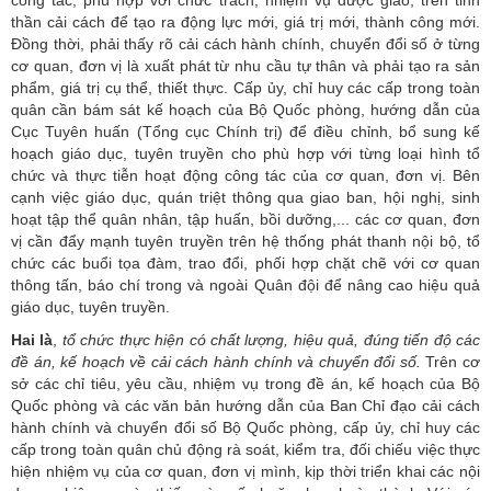
thần cải cách để tạo ra động lực mới, giá trị mới, thành công mới.
Đồng thời, phải thấy rõ cải cách hành chính, chuyển đổi số ở từng
cơ quan, đơn vị là xuất phát từ nhu cầu tự thân và phải tạo ra sản
phẩm, giá trị cụ thể, thiết thực. Cấp ủy, chỉ huy các cấp trong toàn
quân cần bám sát kế hoạch của Bộ Quốc phòng, hướng dẫn của
Cục Tuyên huấn (Tổng cục Chính trị) để điều chỉnh, bổ sung kế
hoạch giáo dục, tuyên truyền cho phù hợp với từng loại hình tổ
chức và thực tiễn hoạt động công tác của cơ quan, đơn vị. Bên
cạnh việc giáo dục, quán triệt thông qua giao ban, hội nghị, sinh
hoạt tập thể quân nhân, tập huấn, bồi dưỡng,... các cơ quan, đơn
vị cần đẩy mạnh tuyên truyền trên hệ thống phát thanh nội bộ, tổ
chức các buổi tọa đàm, trao đổi, phối hợp chặt chẽ với cơ quan
thông tấn, báo chí trong và ngoài Quân đội để nâng cao hiệu quả
giáo dục, tuyên truyền.
Hai là
,
tổ chức thực hiện có chất lượng, hiệu quả, đúng tiến độ các
đề án, kế hoạch về cải cách hành chính và chuyển đổi số.
Trên cơ
sở các chỉ tiêu, yêu cầu, nhiệm vụ trong đề án, kế hoạch của Bộ
Quốc phòng và các văn bản hướng dẫn của Ban Chỉ đạo cải cách
hành chính và chuyển đổi số Bộ Quốc phòng, cấp ủy, chỉ huy các
cấp trong toàn quân chủ động rà soát, kiểm tra, đối chiếu việc thực
hiện nhiệm vụ của cơ quan, đơn vị mình, kịp thời triển khai các nội