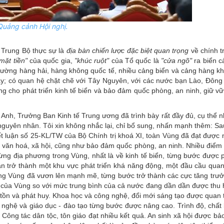
Quảng cảnh Hội nghị.
 Trung Bộ thực sự là
địa bàn chiến lược đặc biệt quan trọng
về chính tr
mặt tiền"
của quốc gia,
"khúc ruột"
của Tổ quốc là
"cửa ngõ"
ra biển c
 đường hàng hải, hàng không quốc tế, nhiều cảng biển và cảng hàng kh
- Tây; có quan hệ chặt chẽ với Tây Nguyên, với các nước bạn Lào, Đôn
ng cho phát triển kinh tế biển và bảo đảm quốc phòng, an ninh, giữ v
 Anh, Trưởng Ban Kinh tế Trung ương đã trình bày rất đầy đủ, cụ thể 
nguyên nhân. Tôi xin không nhắc lại, chỉ bổ sung, nhấn mạnh thêm: S
t luận số 25-KL/TW của Bộ Chính trị khoá XI, toàn Vùng đã đạt được n
tế, văn hoá, xã hội, cũng như bảo đảm quốc phòng, an ninh. Nhiều điểm
từng địa phương trong Vùng, nhất là về kinh tế biển, từng bước được 
n trở thành một khu vực phát triển khá năng động, một đầu cầu quan
ong Vùng đã vươn lên mạnh mẽ, từng bước trở thành các cực tăng trưở
ển của Vùng so với mức trung bình của cả nước đang dần dần được thu 
o tồn và phát huy. Khoa học và công nghệ, đổi mới sáng tạo được quan 
 nghệ và giáo dục - đào tạo từng bước được nâng cao. Trình độ, chất 
ông tác dân tộc, tôn giáo đạt nhiều kết quả. An sinh xã hội được bảo