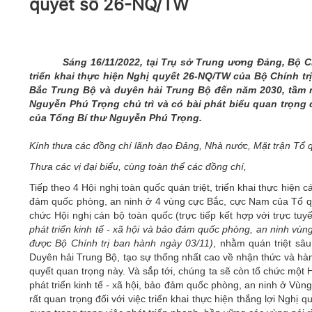
quyết số 26-NQ/TW
05/6/2021)
CHÀO MỪNG KỶ NIỆM 75 NĂM NGÀY
TRUYỀN THỐNG LỰC LƯỢNG VŨ TRANG
QUÂN KHU 4 (15/10/1945 - 15/10/2020)
Sáng 16/11/2022, tại Trụ sở Trung ương Đảng, Bộ C
triển khai thực hiện Nghị quyết 26-NQ/TW của Bộ Chính trị
Bắc Trung Bộ và duyên hải Trung Bộ đến năm 2030, tầm nh
Nguyễn Phú Trọng chủ trì và có bài phát biểu quan trọng c
của Tổng Bí thư Nguyễn Phú Trọng.
Kính thưa các đồng chí lãnh đạo Đảng, Nhà nước, Mặt trận Tổ 
Thưa các vị đại biểu, cùng toàn thể các đồng chí,
Tiếp theo 4 Hội nghị toàn quốc quán triệt, triển khai thực hiện c
đảm quốc phòng, an ninh ở 4 vùng cực Bắc, cực Nam của Tổ q
chức Hội nghị cán bộ toàn quốc (trực tiếp kết hợp với trực tu
phát triển kinh tế - xã hội và bảo đảm quốc phòng, an ninh
vùng
được Bộ Chính trị ban hành ngày 03/11)
, nhằm quán triệt sâu
Duyên hải Trung Bộ, tạo sự thống nhất cao về nhận thức và hành
quyết quan trọng này. Và sắp tới, chúng ta sẽ còn tổ chức một H
phát triển kinh tế - xã hội, bảo đảm quốc phòng, an ninh ở Vù
rất quan trọng đối với việc triển khai thực hiện thắng lợi Nghị 