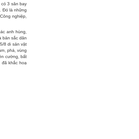
ó có 3 sân bay
. Đó là những
: Công nghiệp,
 các anh hùng,
đà bản sắc dân
5/8 di sản vật
đầm, phá, vùng
iên cường, bất
u đã khắc hoạ