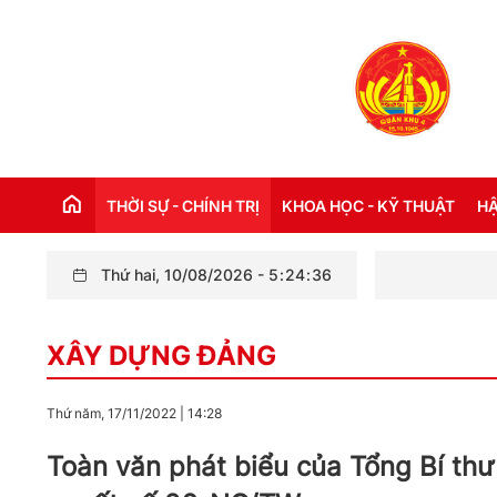
THỜI SỰ - CHÍNH TRỊ
KHOA HỌC - KỸ THUẬT
HẬ
Thứ hai, 10/08/2026
-
5
:
24
:
37
THỜI SỰ TRONG NƯỚC
Đ
XÂY DỰNG ĐẢNG
THỜI SỰ QUỐC TẾ
NH
XÂY DỰNG ĐẢNG
CH
Thứ năm, 17/11/2022
|
14:28
LỜI BÁC HỒ DẠY NGÀY NÀY NĂM XƯA
TH
Toàn văn phát biểu của Tổng Bí thư
KỶ NIỆM 110 NĂM NGÀY BÁC HỒ RA ĐI
TÌM ĐƯỜNG CỨU NƯỚC (05/6/1911 -