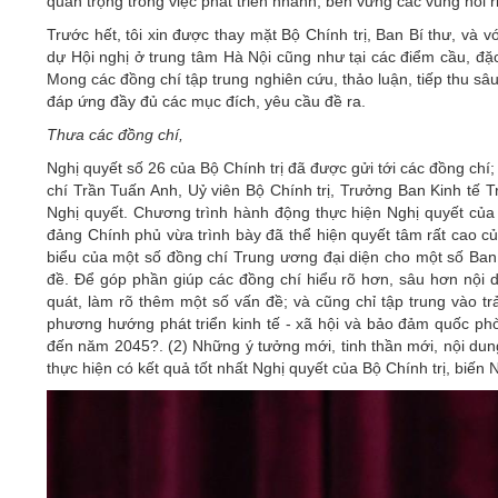
quan trọng trong việc phát triển nhanh, bền vững các vùng nói 
Trước hết, tôi xin được thay mặt Bộ Chính trị, Ban Bí thư, và 
dự Hội nghị ở trung tâm Hà Nội cũng như tại các điểm cầu, đặ
Mong các đồng chí tập trung nghiên cứu, thảo luận, tiếp thu sâu
đáp ứng đầy đủ các mục đích, yêu cầu đề ra.
Thưa các đồng chí,
Nghị quyết số 26 của Bộ Chính trị đã được gửi tới các đồng chí;
chí Trần Tuấn Anh, Uỷ viên Bộ Chính trị, Trưởng Ban Kinh tế T
Nghị quyết.
Chương trình hành động thực
hiện Nghị quyết của
đảng Chính phủ vừa trình bày đã thể hiện quyết tâm rất cao củ
biểu của một số đồng chí Trung ương đại diện cho một số Ba
đề. Để góp phần giúp các đồng chí hiểu rõ hơn, sâu hơn nội d
quát, làm rõ thêm một số vấn đề; và cũng chỉ tập trung vào trả 
phương hướng phát triển kinh tế - xã hội và bảo đảm quốc ph
đến năm 2045?. (2) Những ý tưởng mới, tinh thần mới, nội dung
thực hiện có kết quả tốt nhất Nghị quyết của Bộ Chính trị, biến 