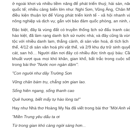
ở ngoài khơi và nhiều tiềm năng để phát triển thuỷ, hải sản, nă
quốc tế; nhiều cảng biển lớn như: Nghi Sơn, Vũng Áng, Chân
điều kiện thuận lợi để Vùng phát triển kinh tế - xã hội nhanh v
nông nghiệp và dịch vụ; gắn với bảo đảm quốc phòng, an ninh, 
Đặc biệt, đây là vùng đất có truyền thống lịch sử đấu tranh c
hào kiệt, đã làm rạng danh lịch sử nước nhà; và đây cũng là vùn
tộc với nhiều danh lam, thắng cảnh, di sản văn hoá, di tích lịch
thể, 4/12 di sản văn hoá phi vật thể, và 2/9 khu dự trữ sinh q
cát, san hô… Người dân nơi đây có nhiều đức tính quý báu: Cần
khuất vượt qua mọi khó khăn, gian khổ, bất trắc trong cuộc s
trong bài thơ
"Nước non ngàn dặm"
:
"Con người như dãy Trường Sơn
Vững chân bám trụ, chẳng sờn gian lao.
Sống hiên ngang, sống thanh cao
Quê hương, biết mấy tự hào lòng ta!"
Hay như Nhà thơ Hoàng My Na đã viết trong bài thơ
"Mời Anh v
"Miền Trung yêu dấu ta ơi
Từ trong gian khó càng ngời sáng hơn...