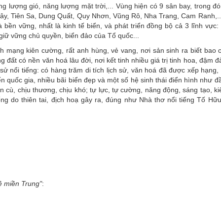
ng lượng gió, năng lượng mặt trời,... Vùng hiện có 9 sân bay, trong đ
 Mây, Tiên Sa, Dung Quất, Quy Nhơn, Vũng Rô, Nha Trang, Cam Ranh,..
à bền vững, nhất là kinh tế biển, và phát triển đồng bộ cả 3 lĩnh vực
giữ vững chủ quyền, biển đảo của Tổ quốc...
ách mạng kiên cường, rất anh hùng, vẻ vang, nơi sản sinh ra biết bao
g đất có nền văn hoá lâu đời, nơi kết tinh nhiều giá trị tinh hoa, đậm 
 sử nổi tiếng: có hàng trăm di tích lịch sử, văn hoá đã được xếp hạng, 
uyển quốc gia, nhiều bãi biển đẹp và một số hệ sinh thái điển hình như 
 cù, chịu thương, chịu khó; tự lực, tự cường, năng động, sáng tạo, k
ống do thiên tai, địch hoạ gây ra, đúng như Nhà thơ nổi tiếng Tố Hữ
ề miền Trung"
: