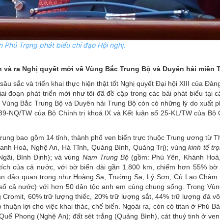
 Phú Trọng phát biểu chỉ đạo Hội nghị.
àn và ra Nghị quyết mới
về
Vùng Bắc Trung Bộ và Duyên hải miền 
âu sắc và triển khai thực hiện thật tốt Nghị quyết Đại hội XIII của Đảng
i đoạn phát triển mới như tôi đã đề cập trong các bài phát biểu tại c
về Vùng Bắc Trung Bộ và Duyên hải Trung Bộ còn có những lý do xuất p
 39-NQ/TW của Bộ Chính trị khoá IX và Kết luận số 25-KL/TW của Bộ C
rung bao gồm 14 tỉnh, thành phố ven biển trực thuộc Trung ương từ 
anh Hoá, Nghệ An, Hà Tĩnh, Quảng Bình, Quảng Trị); vùng
kinh tế t
ãi, Bình Định); và vùng
Nam Trung Bộ
(gồm: Phú Yên, Khánh Hoà,
 tích của cả nước, với bờ biển dài gần 1.800 km, chiếm hơn 55% bờ
uần đảo quan trọng như Hoàng Sa, Trường Sa, Lý Sơn, Cù Lao Chàm.
ố cả nước) với hơn 50 dân tộc anh em cùng chung sống. Trong Vùng
Cromit, 60% trữ lượng thiếc, 20% trữ lượng sắt, 44% trữ lượng đá vô
thuận lợi cho việc khai thác, chế biến. Ngoài ra, còn có titan ở Phú B
ế Phong (Nghệ An); đất sét trắng (Quảng Bình), cát thuỷ tinh ở ven 