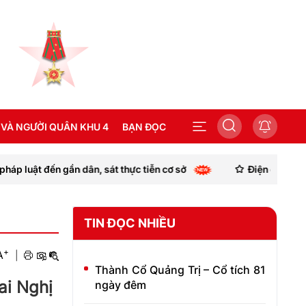
 VÀ NGƯỜI QUÂN KHU 4
BẠN ĐỌC
gần dân, sát thực tiễn cơ sở
Điện chia buồn đồng chí 
SEA GAMES 31
TIN ĐỌC NHIỀU
+
A
|
Thành Cổ Quảng Trị – Cổ tích 81
ai Nghị
ngày đêm