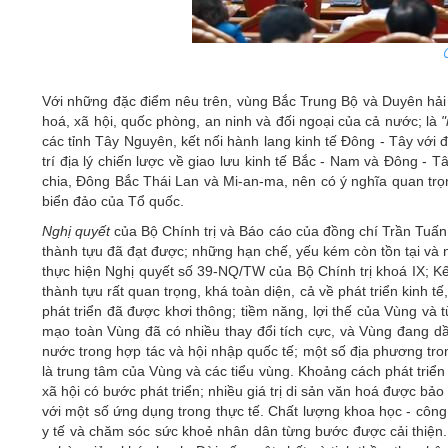
Với những đặc điểm nêu trên, vùng Bắc Trung Bộ và Duyên hải
hoá, xã hội, quốc phòng, an ninh và đối ngoại của cả nước; là
"
các tỉnh Tây Nguyên, kết nối hành lang kinh tế Đông - Tây với
trí địa lý chiến lược về giao lưu kinh tế Bắc - Nam và Đông 
chia, Đông Bắc Thái Lan và Mi-an-ma, nên có ý nghĩa quan trọ
biển đảo của Tổ quốc.
Nghị quyết
của Bộ Chính trị và Báo cáo của đồng chí Trần Tuấn
thành tựu đã đạt được; những hạn chế, yếu kém còn tồn tại và 
thực hiện Nghị quyết số 39-NQ/TW của Bộ Chính trị khoá IX; Kế
thành tựu rất quan trọng, khá toàn diện, cả về phát triển kinh 
phát triển đã được khơi thông; tiềm năng, lợi thế của Vùng và 
mạo toàn Vùng đã có nhiều thay đổi tích cực, và Vùng đang dầ
nước trong hợp tác và hội nhập quốc tế; một số địa phương tr
là trung tâm của Vùng và các tiểu vùng. Khoảng cách phát tri
xã hội có bước phát triển; nhiều giá trị di sản văn hoá được bả
với một số ứng dụng trong thực tế. Chất lượng khoa học - công
y tế và chăm sóc sức khoẻ nhân dân từng bước được cải thiện. C