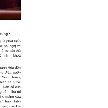
Trung?
 về phát triển
ác hội nghị về
hát từ đặc thù
hính trị khoá
Thanh Hóa đến
rọng điểm miền
 Ninh Thuận,
 biển cả nước
.. Dân số của
 có nhiều tài
i xi măng của
ài (Thừa Thiên
biển; dầu khí