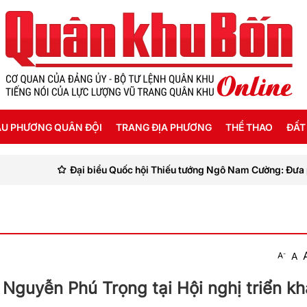
U PHƯƠNG QUÂN ĐỘI
TRANG ĐỊA PHƯƠNG
THỂ THAO
ĐẤT
Đại biểu Quốc hội Thiếu tướng Ngô Nam Cường: Đưa pháp luật đến 
ỜI SỐNG HẬU PHƯƠNG
THANH HÓA
SEA GAMES 31
ẬT KÝ CHIẾN SỸ
NGHỆ AN
Ế ĐỘ - CHÍNH SÁCH - HƯỚNG NGHIỆP
HÀ TĨNH
-
A
A
ÔNG TIN LIỆT SỸ
QUẢNG BÌNH
 Nguyễn Phú Trọng tại Hội nghị triển kh
QUẢNG TRỊ