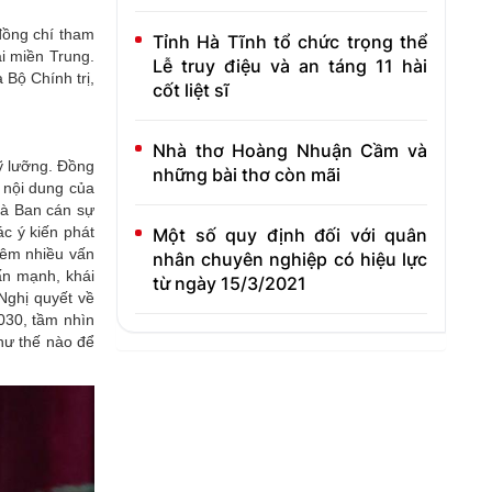
 đồng chí tham
Tỉnh Hà Tĩnh tổ chức trọng thể
i miền Trung.
Lễ truy điệu và an táng 11 hài
Bộ Chính trị,
cốt liệt sĩ
Nhà thơ Hoàng Nhuận Cầm và
kỹ lưỡng. Đồng
những bài thơ còn mãi
ộ nội dung của
và Ban cán sự
ác ý kiến phát
Một số quy định đối với quân
hêm nhiều vấn
nhân chuyên nghiệp có hiệu lực
ấn mạnh, khái
từ ngày 15/3/2021
 Nghị quyết về
030, tầm nhìn
hư thế nào để