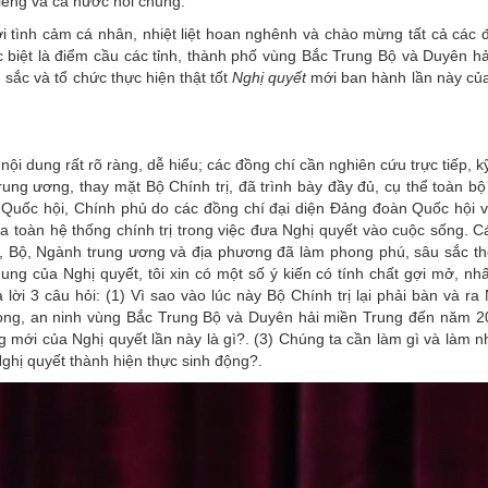
riêng và cả nước nói chung.
với tình cảm cá nhân, nhiệt liệt hoan nghênh và chào mừng tất cả các
c biệt là điểm cầu các tỉnh, thành phố vùng Bắc Trung Bộ và Duyên hả
 sắc và tổ chức thực hiện thật tốt
Nghị quyết
mới ban hành lần này của 
 nội dung rất rõ ràng, dễ hiểu; các đồng chí cần nghiên cứu trực tiếp, 
rung ương, thay mặt Bộ Chính trị, đã trình bày đầy đủ, cụ thể toàn b
 Quốc hội, Chính phủ do các đồng chí đại diện Đảng đoàn Quốc hội 
a toàn hệ thống chính trị trong việc đưa Nghị quyết vào cuộc sống. C
n, Bộ, Ngành trung ương và địa phương đã làm phong phú, sâu sắc t
ung của Nghị quyết, tôi xin có một số ý kiến có tính chất gợi mở, nh
lời 3 câu hỏi: (1) Vì sao vào lúc này Bộ Chính trị lại phải bàn và ra
òng, an ninh
vùng Bắc Trung Bộ và Duyên hải miền Trung đến năm 2
 mới của Nghị quyết lần này là gì?. (3) Chúng ta cần làm gì và làm n
Nghị quyết thành hiện thực sinh động?.