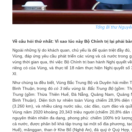
Tổng Bí thư Nguyễn
Về câu hỏi thứ nhất: Vì sao lúc này Bộ Chính trị lại phải b
Ngoài những lý do khách quan, chủ yếu là để quán triệt đầy đủ, s
Vùng, đáp ứng yêu cầu phát triển các vùng và cả nước trong gia
vùng thời gian qua, thì việc Bộ Chính trị ban hành Nghị quyết 
riêng có của Vùng, và thực tế 18 năm thực hiện Nghị quyết số
XI.
Như chúng ta đều biết, Vùng Bắc Trung Bộ và Duyên hải miền T
Bình Thuận, trong đó
có 3 tiểu vùng là: Bắc Trung Bộ
(gồm: Th
Trung
(gồm: Thừa Thiên Huế, Đà Nẵng, Quảng Nam, Quảng Ng
Bình Thuận). Diện tích tự nhiên toàn Vùng chiếm 28,9% diện
(3.260 km), và nhiều cảng nước sâu, các đảo, cụm đảo và q
Vùng năm 2020 khoảng 20,343 triệu người (chiếm 20,8% dân s
nguyên thiên nhiên đa dạng, phong phú: chiếm 100% trữ lượng 
cả nước, được phân bố khá tập trung tại một số địa phương, tạo 
Huế), mănggan, than ở Khe Bố (Nghệ An), đá quý ở Quỳ Hợp, Qu