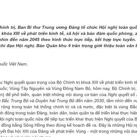
THÀNH PHỐ HUẾ
hính trị, Ban Bí thư Trung ương Đảng tổ chức Hội nghị toàn quốc
 khóa XIII về phát triển kinh tế, xã hội và bảo đảm quốc phòng,
ìn đến năm 2045 theo hình thức trực tiếp, kết hợp trực tuyến.
hỉ đạo Hội nghị. Báo Quân khu 4 trân trọng giới thiệu toàn văn 
quốc Việt Nam,
ác Nghị quyết quan trọng của Bộ Chính trị khoá XIII về phát triển kinh tế
uốc; Vùng Tây Nguyên và Vùng Đông Nam Bộ, hôm nay, Bộ Chính trị, 
yến) để phổ biến, quán triệt những nội dung cơ bản của
Nghị quyết s
 Bắc Trung Bộ và Duyên hải Trung Bộ đến năm 2030, tầm nhìn đến 
 rộng trong toàn hệ thống chính trị và cả nước, đặc biệt là vùng Bắ
 động trong toàn Đảng, toàn dân, toàn quân ta để triển khai thực hiện
ội nghị toàn quốc nữa để tiếp tục triển khai thực hiện Nghị quyết của B
ng đồng bằng Sông Hồng theo đúng kế hoạch đề ra. Đây là những Hội ng
quyết Đại hội XIII của Đảng về phát triển Vùng - một trong những nội du