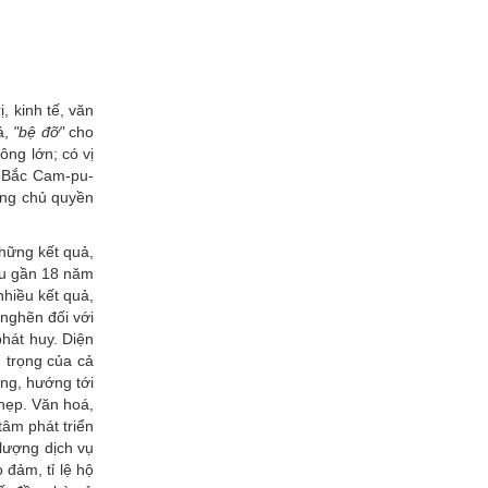
ị, kinh tế, văn
ả,
"bệ đỡ"
cho
ông lớn; có vị
g Bắc Cam-pu-
ững chủ quyền
những kết quả,
au gần
18 năm
hiều kết quả,
 nghẽn đối với
phát huy. Diện
 trọng của cả
ng, hướng tới
hẹp. Văn hoá,
tâm phát triển
lượng dịch vụ
 đảm, tỉ lệ hộ