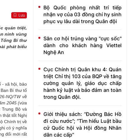
Bộ Quốc phòng nhất trí tiếp
nhận vợ của 03 đồng chí hy sinh
Lưu
phục vụ lâu dài trong Quân đội
 quán triệt,
 an ninh vùng
Săn cơ hội trúng vàng "cực sốc"
 Tổng Bí thư
dành cho khách hàng Viettel
bài phát biểu
Nghệ An
Cục Chính trị Quân khu 4: Quán
triệt Chỉ thị 103 của BQP về tăng
cường quản lý, giáo dục chấp
 - xã hội, bảo
hành kỷ luật và bảo đảm an toàn
Ban Bí thư tổ
trong Quân đội.
ố 26-NQ/TW
về
năm 2045 (vừa
c Trung Bộ và
Giới thiệu sách: “Đường Bác Hồ
 thật tốt Nghị
đi cứu nước”; “Tìm hiểu Luật bầu
ộ Chính trị về
cử Quốc hội và Hội đồng Nhân
hị có ý nghĩa
dân các cấp”
ng đổi mới rất