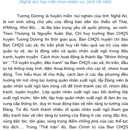
(Nghệ An) họp triển khai nhiệm vụ. (ảnh Hồ Việt).
Tương Dương là huyện miền núi nghèo của tỉnh Nghệ An,
là nơi sinh sống chủ yếu của đồng bào dân tộc thiểu số Thái,
H'Mông, Khơ Mú...; là địa bàn trọng yếu về quốc phòng, an ninh.
Theo Thượng tá Nguyễn Xuân Đại, Chỉ huy trưởng Ban CHQS
huyện Tương Dương thì thời gian qua, Ban CHQS huyện chỉ đạo
Ban CHQS các xã, thị trấn phát huy rất hiệu quả vai trò của dân
quân tự vệ, dự bị động viên và quân nhân xuất ngũ trong đấu
tranh, tuyên truyền. Cách thức hoạt động là thành lập “Nhóm thông
tin”, “Tổ tuyên truyền, đấu tranh” tại Ban CHQS các xã, thị trấn; đầu
tư hệ thống máy tính, điện thoại thông minh cho các tổ, nhóm hoạt
động. Tìm hiểu thực tế cho thấy,
cách làm ở các địa phương đều
hướng tới m
ở rộng lực lượng quân nhân xuất ngũ; lấy Đảng viên là
quân nhân xuất ngũ làm nòng cốt để hình thành các tổ, nhóm đấu
tranh, tuyên truyền.
Lớp quân nhân xuất ngũ sau bồi dưỡng lớp
xuất ngũ trước;
liên kết, tập hợp quân nhân xuất ngũ đi làm ăn xa,
cung cấp thông tin, duy trì hoạt động bảo vệ nền tảng tư tưởng của
Đảng. Từ đó, hình thành nhiều tổ quân nhân xuất ngũ tham gia
đấu tranh bảo vệ nền tảng tư tưởng của Đảng ở các vùng đặc thù,
vùng dân tộc, tôn giáo, vùng trọng điểm chống phá của các thế lực
thù địch…. Trong “Thế trận” đó, Ban Chính trị của Ban CHQS