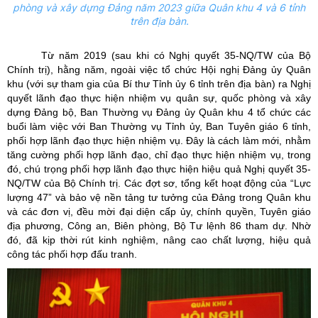
phòng và xây dựng Đảng năm 2023 giữa Quân khu 4 và 6 tỉnh
trên địa bàn.
Từ năm 2019 (sau khi có Nghị quyết 35-NQ/TW của Bộ
Chính trị), hằng năm, ngoài việc tổ chức Hội nghị Đảng ủy Quân
khu (với sự tham gia của Bí thư Tỉnh ủy 6 tỉnh trên địa bàn) ra Nghị
quyết lãnh đạo thực hiện nhiệm vụ quân sự, quốc phòng và xây
dựng Đảng bộ, Ban Thường vụ Đảng ủy Quân khu 4 tổ chức các
buổi làm việc với Ban Thường vụ Tỉnh ủy, Ban Tuyên giáo 6 tỉnh,
phối hợp lãnh đạo thực hiện nhiệm vụ. Đây là cách làm mới, nhằm
tăng cường phối hợp lãnh đạo, chỉ đạo thực hiện nhiệm vụ, trong
đó, chú trọng phối hợp lãnh đạo thực hiện hiệu quả Nghị quyết 35-
NQ/TW của Bộ Chính trị. Các đợt sơ, tổng kết hoạt động của “Lực
lượng 47” và bảo vệ nền tảng tư tưởng của Đảng trong Quân khu
và các đơn vị, đều mời đại diện cấp ủy, chính quyền, Tuyên giáo
địa phương, Công an, Biên phòng, Bộ Tư lệnh 86 tham dự. Nhờ
đó, đã kịp thời rút kinh nghiệm, nâng cao chất lượng, hiệu quả
công tác phối hợp đấu tranh.