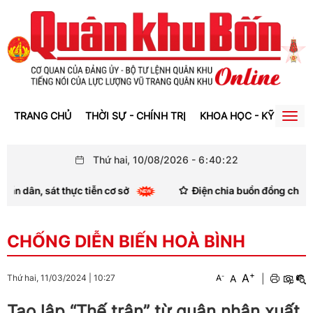
TRANG CHỦ
THỜI SỰ - CHÍNH TRỊ
KHOA HỌC - KỸ THUẬT
Togg
navig
Thứ hai, 10/08/2026
-
6
:
40
:
24
 tiễn cơ sở
Điện chia buồn đồng chí Xaysomphone Phom
CHỐNG DIỄN BIẾN HOÀ BÌNH
+
A
-
A
|
Thứ hai, 11/03/2024
|
10:27
A
Tạo lập “Thế trận” từ quân nhân xuất