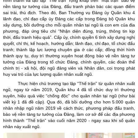
hình thành và tạo lập “Thế trận” rộng khắp trên “mặt trận”
bảo vệ
nền tảng tư tưởng của Đảng, đấu tranh phản bác các quan điểm
sai trái, thù địch. Theo đó, Ban Thường vụ Đảng ủy Quân khu 4
lãnh đạo, chỉ đạo cấp ủy Đảng các cấp trong Đảng bộ Quân khu
xây dựng, bồi dưỡng cho mỗi quân nhân tại ngũ là con em của địa
phương, đáp ứng tiêu chí
“Nhận diện đúng, trúng, thông tin kịp
thời, đấu tranh hiệu quả”. Cấp ủy, chính quyền 6 tỉnh
xây dựng nghị
quyết, chỉ thị, kế hoạch, hướng dẫn; lãnh đạo, chỉ đạo, tổ chức đấu
tranh; thành lập lực lượng chuyên gia ở các cấp;
đồng thời hình
thành quy tụ, duy trì thường xuyên hoạt động bảo vệ nền tảng tư
tưởng của Đảng trong tổ chức Đảng, chính quyền, các đoàn thể
chính trị - xã hội, đội ngũ đảng viên và Nhân dân, coi trọng phát
huy vai trò của lực lượng quân nhân xuất ngũ.
Thực hiện chủ trương tạo lập “Thế trận” từ quân nhân xuất
ngũ, ngay từ năm 2019, Quân khu 4 đã tổ chức duy trì thường
xuyên, hiệu quả việc “chống độc” cho quân nhân tại ngũ (như bài
viết kỳ 1 đã đề cập). Qua đó, đã bồi dưỡng cho hơn 5.000 quân
nhân nhập ngũ năm 2019 về cách thức, phương pháp đấu tranh,
bảo vệ nền tảng tư tưởng của Đảng,
làm cơ sở để các địa phương
hình thành “Thế trận” vào cuối năm 2020 - ngay sau khi số quân
nhân này xuất ngũ.