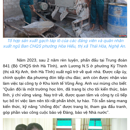
Tổ hợp sản xuất gạch táp lô của các đảng viên và quân nhân
xuất ngũ Ban CHQS phường Hòa Hiếu,
thị xã Thái Hòa, Nghệ An.
Năm 2023, sau 2 năm rèn luyện, phấn đấu tại Trung đoàn
841 (Bộ CHQS tỉnh Hà Tĩnh), anh Lương N.S ở phường Kỳ Thịnh
(thị xã Kỳ Anh, tỉnh Hà Tĩnh) xuất ngũ trở về quê nhà. Được cấp ủy,
chính quyền địa phương đón tiếp chu đáo; anh còn được nhận vào
làm việc tại công ty ở Khu kinh tế Vũng Áng. Anh vui mừng cho biết:
“Quân đội là một trường học lớn, đã trang bị cho tôi kiến thức, bản
lĩnh, ý chí vững vàng. Nay trở về, được quan tâm và công ty cũ tiếp
tục bố trí việc làm nên tôi rất phấn khởi, tự hào. Tôi sẵn sàng mang
kiến thức, kỹ năng “chống độc” được trang bị, tham gia đấu tranh,
góp phần vào công cuộc bảo vệ Đảng, bảo vệ Nhà nước”.