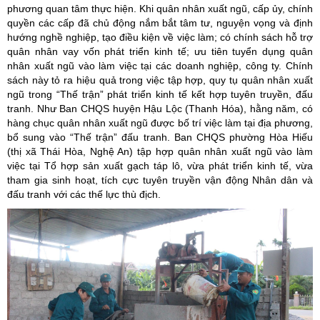
phương quan tâm thực hiện. Khi quân nhân xuất ngũ, cấp ủy, chính
quyền các cấp đã chủ động nắm bắt tâm tư, nguyện vọng và định
hướng nghề nghiệp, tạo điều kiện về việc làm; có chính sách hỗ trợ
quân nhân vay vốn phát triển kinh tế; ưu tiên tuyển dụng quân
nhân xuất ngũ vào làm việc tại các doanh nghiệp, công ty. Chính
sách này tỏ ra hiệu quả trong việc tập hợp, quy tụ quân nhân xuất
ngũ trong “Thế trận” phát triển kinh tế kết hợp tuyên truyền, đấu
tranh. Như Ban CHQS huyện Hậu Lộc (Thanh Hóa), hằng năm, có
hàng chục quân nhân xuất ngũ được bố trí việc làm tại địa phương,
bổ sung vào “Thế trận” đấu tranh.
Ban CHQS phường Hòa Hiếu
(thị xã Thái Hòa, Nghệ An) tập hợp quân nhân xuất ngũ vào làm
việc tại Tổ hợp sản xuất gạch táp lô, vừa phát triển kinh tế, vừa
tham gia sinh hoạt, tích cực tuyên truyền vận động Nhân dân và
đấu tranh với các thế lực thù địch.