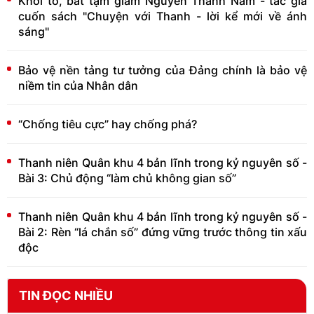
Khởi tố, bắt tạm giam Nguyễn Thành Nam - tác giả
cuốn sách "Chuyện với Thanh - lời kể mới về ánh
sáng"
Bảo vệ nền tảng tư tưởng của Đảng chính là bảo vệ
niềm tin của Nhân dân
“Chống tiêu cực” hay chống phá?
Thanh niên Quân khu 4 bản lĩnh trong kỷ nguyên số -
Bài 3: Chủ động “làm chủ không gian số”
Thanh niên Quân khu 4 bản lĩnh trong kỷ nguyên số -
Bài 2: Rèn “lá chắn số” đứng vững trước thông tin xấu
độc
TIN ĐỌC NHIỀU