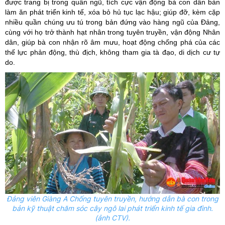
được trang bị trong quân ngũ, tích cực vận động bà con dân bản
làm ăn phát triển kinh tế, xóa bỏ hủ tục lạc hậu; giúp đỡ, kèm cặp
nhiều quần chúng ưu tú trong bản đứng vào hàng ngũ của Đảng,
cùng với họ trở thành hạt nhân trong tuyên truyền, vận động Nhân
dân, giúp bà con nhận rõ âm mưu, hoạt động chống phá của các
thế lực phản động, thù địch, không tham gia tà đạo, di dịch cư tự
do.
Đảng viên Giàng A Chống tuyên truyền, hướng dẫn bà con trong
bản kỹ thuật chăm sóc cây ngô lai phát triển kinh tế gia đình.
(ảnh CTV).