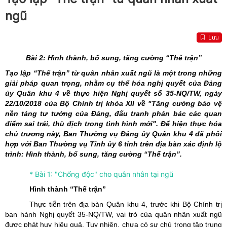
ngũ
Lưu
Bài 2: Hình thành, bổ sung, tăng cường “Thế trận”
Tạo lập “Thế trận” từ quân nhân xuất ngũ là một trong những
giải pháp quan trọng, nhằm cụ thể hóa nghị quyết
của
Đảng
ủy Quân khu 4 về
thực hiện Nghị quyết số 35-NQ/TW, ngày
22/10/2018 của Bộ Chính trị khóa XII về "Tăng cường bảo vệ
nền tảng tư tưởng của Đảng, đấu tranh phản bác các quan
điểm sai trái, thù địch trong tình hình mới". Để hiện thực hóa
chủ trương này, Ban Thường vụ Đảng ủy Quân khu 4
đã phối
hợp với Ban Thường vụ Tỉnh ủy 6 tỉnh trên địa bàn xác định lộ
trình: Hình thành, bổ sung, tăng cường “Thế trận”.
* Bài 1: "Chống độc" cho quân nhân tại ngũ
Hình thành “Thế trận”
Thực tiễn trên địa bàn Quân khu 4, trước khi Bộ Chính trị
ban hành Nghị quyết 35-NQ/TW, vai trò của quân nhân xuất ngũ
được phát huy hiệu quả. Tuy nhiên, chưa có sự chú trọng tập trung