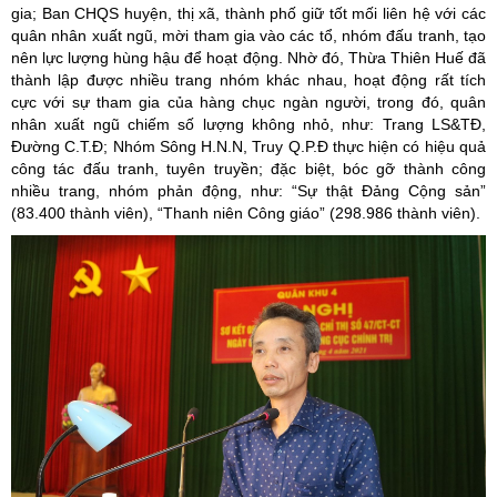
gia; Ban CHQS huyện, thị xã, thành phố giữ tốt mối liên hệ với các
quân nhân xuất ngũ, mời tham gia vào các tổ, nhóm đấu tranh, tạo
nên lực lượng hùng hậu để hoạt động. Nhờ đó, Thừa Thiên Huế đã
thành lập được nhiều trang nhóm khác nhau, hoạt động rất tích
cực với sự tham gia của hàng chục ngàn người, trong đó, quân
nhân xuất ngũ chiếm số lượng không nhỏ, như: Trang LS&TĐ,
Đường C.T.Đ; Nhóm Sông H.N.N, Truy Q.P.Đ thực hiện có hiệu quả
công tác đấu tranh, tuyên truyền; đặc biệt, bóc gỡ thành công
nhiều trang, nhóm phản động, như: “Sự thật Đảng Cộng sản”
(83.400 thành viên), “Thanh niên Công giáo” (298.986 thành viên).