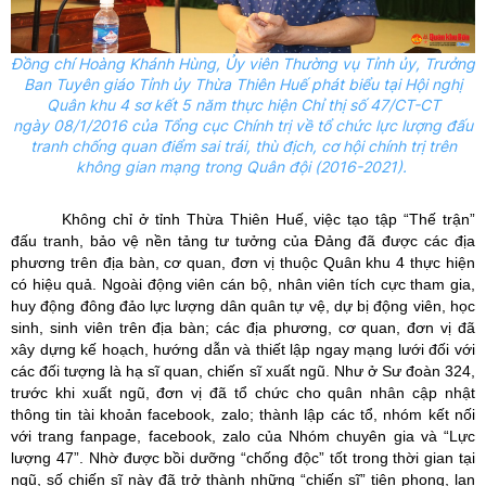
Đồng chí Hoàng Khánh Hùng,
Ủy
viên Thường vụ Tỉnh ủy, Trưởng
Ban Tuyên giáo Tỉnh
ủy
Thừa Thiên
Huế phát biểu tại Hội nghị
Quân khu 4 sơ kết 5 năm thực hiện
Chỉ thị số 47/CT-CT
ngày 08/1/2016 của Tổng cục Chính trị về tổ chức lực lượng đấu
tranh chống quan điểm sai trái, thù địch, cơ hội chính trị trên
không gian mạng trong Quân đội (2016-2021).
Không chỉ ở tỉnh Thừa Thiên Huế, việc
tạo tập “Thế trận”
đấu tranh, bảo vệ nền tảng tư tưởng của Đảng đã được các địa
phương trên địa bàn, cơ quan, đơn vị thuộc Quân khu 4 thực hiện
có hiệu quả. Ngoài động viên cán bộ, nhân viên tích cực tham gia,
huy động đông đảo lực lượng dân quân tự vệ, dự bị động viên, học
sinh, sinh viên trên địa bàn; các địa phương, cơ quan, đơn vị đã
xây dựng kế hoạch, hướng dẫn và thiết lập ngay mạng lưới đối với
các đối tượng là hạ sĩ quan, chiến sĩ xuất ngũ. Như ở Sư đoàn 324,
t
rước khi xuất ngũ, đơn vị đã tổ chức cho quân nhân cập nhật
thông tin tài khoản facebook, zalo; thành lập các tổ, nhóm kết nối
với trang fanpage, facebook, zalo của Nhóm chuyên gia và “Lực
lượng 47”. Nhờ được bồi dưỡng “chống độc” tốt trong thời gian tại
ngũ, số chiến sĩ này đã trở thành những “chiến sĩ” tiên phong, lan