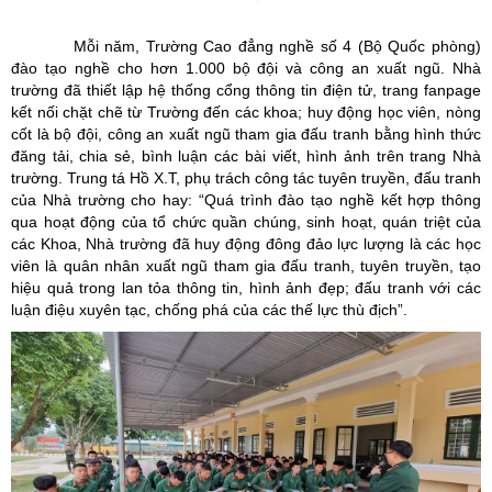
Mỗi năm, Trường Cao đẳng nghề số 4 (Bộ Quốc phòng)
đào tạo nghề cho hơn 1.000 bộ đội và công an xuất ngũ. Nhà
trường đã thiết lập hệ thống cổng thông tin điện tử, trang fanpage
kết nối chặt chẽ từ Trường đến các khoa; huy động học viên, nòng
cốt là bộ đội, công an xuất ngũ tham gia đấu tranh bằng hình thức
đăng tải, chia sẻ, bình luận các bài viết, hình ảnh trên trang Nhà
trường. Trung tá Hồ X.T, phụ trách công tác tuyên truyền, đấu tranh
của Nhà trường cho hay: “Quá trình đào tạo nghề kết hợp thông
qua hoạt động của tổ chức quần chúng, sinh hoạt, quán triệt của
các Khoa, Nhà trường đã huy động đông đảo lực lượng là các học
viên là quân nhân xuất ngũ tham gia đấu tranh, tuyên truyền, tạo
hiệu quả trong lan tỏa thông tin, hình ảnh đẹp; đấu tranh với các
luận điệu xuyên tạc, chống phá của các thế lực thù địch”.