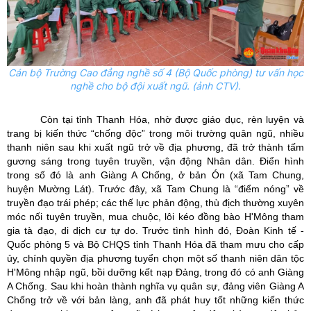
Cán bộ Trường Cao đẳng nghề số 4 (Bộ Quốc phòng) tư vấn học
nghề cho bộ đội xuất ngũ. (ảnh CTV).
Còn tại tỉnh Thanh Hóa, nhờ được giáo dục, rèn luyện và
trang bị kiến thức “chống độc” trong môi trường quân ngũ, nhiều
thanh niên sau khi xuất ngũ trở về địa phương, đã trở thành tấm
gương sáng trong tuyên truyền, vận động Nhân dân. Điển hình
trong số đó là anh Giàng A Chống, ở bản Ón (xã Tam Chung,
huyện Mường Lát). Trước đây, xã Tam Chung là “điểm nóng” về
truyền đạo trái phép; các thế lực phản động, thù địch thường xuyên
móc nối tuyên truyền, mua chuộc, lôi kéo đồng bào H'Mông tham
gia tà đạo, di dịch cư tự do. Trước tình hình đó, Đoàn Kinh tế -
Quốc phòng 5 và Bộ CHQS tỉnh Thanh Hóa đã tham mưu cho cấp
ủy, chính quyền địa phương tuyển chọn một số thanh niên dân tộc
H'Mông nhập ngũ, bồi dưỡng kết nạp Đảng, trong đó có anh Giàng
A Chống. Sau khi hoàn thành nghĩa vụ quân sự, đảng viên Giàng A
Chống trở về với bản làng, anh đã phát huy tốt những kiến thức