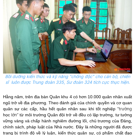
Bồi dưỡng kiến thức và kỹ năng "chống độc" cho cán bộ, chiến
sĩ luôn được Trung đoàn 335, Sư đoàn 324 tích cực thực hiện.
Hằng năm, trên địa bàn Quân khu 4 có hơn 10.000 quân nhân xuất
ngũ trở về địa phương.
Theo đánh giá của chính quyề
n và cơ quan
“trường
quân sự các cấp, hầu hết quân nhân sau khi tốt nghiệp
lớn”
học
từ môi trường Quân đội trở về đều có lập trường, tư tưởng
vững vàng và chấp hành nghiêm đường lối, chủ trương của Đảng,
chính sách, pháp luật của Nhà nước. Đây là những người đã được
trang bị trình độ về lý luận, kiến thức quân sự, có phẩm chất đạo