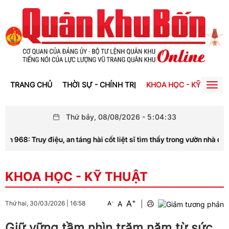
TRANG CHỦ
THỜI SỰ - CHÍNH TRỊ
KHOA HỌC - KỸ THUẬT
Togg
navig
Thứ bảy, 08/08/2026
-
5
:
04
:
34
68: Truy điệu, an táng hài cốt liệt sĩ tìm thấy trong vườn nhà dân
KHOA HỌC - KỸ THUẬT
+
A
-
A
|
Thứ hai, 30/03/2026
|
16:58
A
Giữ vững tầm nhìn trăm năm từ sức