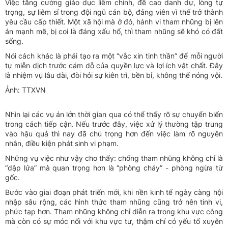
Việc tăng cường giáo dục liêm chính, đề cao danh dự, lòng tự
trọng, sự liêm sỉ trong đội ngũ cán bộ, đảng viên vì thế trở thành
yêu cầu cấp thiết. Một xã hội mà ở đó, hành vi tham nhũng bị lên
án mạnh mẽ, bị coi là đáng xấu hổ, thì tham nhũng sẽ khó có đất
sống.
Nói cách khác là phải tạo ra một “vắc xin tinh thần” để mỗi người
tự miễn dịch trước cám dỗ của quyền lực và lợi ích vật chất. Đây
là nhiệm vụ lâu dài, đòi hỏi sự kiên trì, bền bỉ, không thể nóng vội.
Ảnh: TTXVN
Nhìn lại các vụ án lớn thời gian qua có thể thấy rõ sự chuyển biến
trong cách tiếp cận. Nếu trước đây, việc xử lý thường tập trung
vào hậu quả thì nay đã chú trọng hơn đến việc làm rõ nguyên
nhân, điều kiện phát sinh vi phạm.
Những vụ việc như vậy cho thấy: chống tham nhũng không chỉ là
“dập lửa” mà quan trọng hơn là “phòng cháy” - phòng ngừa từ
gốc.
Bước vào giai đoạn phát triển mới, khi nền kinh tế ngày càng hội
nhập sâu rộng, các hình thức tham nhũng cũng trở nên tinh vi,
phức tạp hơn. Tham nhũng không chỉ diễn ra trong khu vực công
mà còn có sự móc nối với khu vực tư, thậm chí có yếu tố xuyên