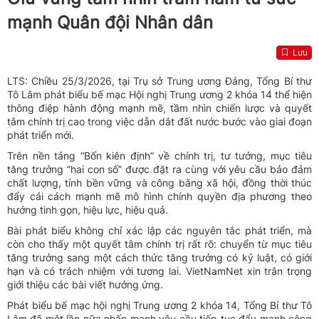
mạnh Quân đội Nhân dân
Lưu
LTS: Chiều 25/3/2026, tại Trụ sở Trung ương Đảng, Tổng Bí thư
Tô Lâm phát biểu bế mạc Hội nghị Trung ương 2 khóa 14 thể hiện
thông điệp hành động mạnh mẽ, tầm nhìn chiến lược và quyết
tâm chính trị cao trong việc dẫn dắt đất nước bước vào giai đoạn
phát triển mới.
Trên nền tảng “Bốn kiên định” về chính trị, tư tưởng, mục tiêu
tăng trưởng “hai con số” được đặt ra cùng với yêu cầu bảo đảm
chất lượng, tính bền vững và công bằng xã hội, đồng thời thúc
đẩy cải cách mạnh mẽ mô hình chính quyền địa phương theo
hướng tinh gọn, hiệu lực, hiệu quả.
Bài phát biểu không chỉ xác lập các nguyên tắc phát triển, mà
còn cho thấy một quyết tâm chính trị rất rõ: chuyển từ mục tiêu
tăng trưởng sang một cách thức tăng trưởng có kỷ luật, có giới
hạn và có trách nhiệm với tương lai. VietNamNet xin trân trọng
giới thiệu các bài viết hưởng ứng.
Phát biểu bế mạc hội nghị Trung ương 2 khóa 14, Tổng Bí thư Tô
Lâm đã một lần nữa nhấn mạnh yêu cầu tiếp tục đẩy mạnh công