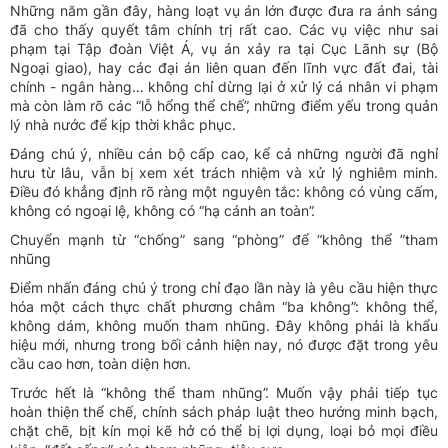
Những năm gần đây, hàng loạt vụ án lớn được đưa ra ánh sáng
đã cho thấy quyết tâm chính trị rất cao. Các vụ việc như sai
phạm tại Tập đoàn Việt Á, vụ án xảy ra tại Cục Lãnh sự (Bộ
Ngoại giao), hay các đại án liên quan đến lĩnh vực đất đai, tài
chính - ngân hàng… không chỉ dừng lại ở xử lý cá nhân vi phạm
mà còn làm rõ các “lỗ hổng thể chế”, những điểm yếu trong quản
lý nhà nước để kịp thời khắc phục.
Đáng chú ý, nhiều cán bộ cấp cao, kể cả những người đã nghỉ
hưu từ lâu, vẫn bị xem xét trách nhiệm và xử lý nghiêm minh.
Điều đó khẳng định rõ ràng một nguyên tắc: không có vùng cấm,
không có ngoại lệ, không có “hạ cánh an toàn”.
Chuyển mạnh từ “chống” sang “phòng” để “không thể ”tham
nhũng
Điểm nhấn đáng chú ý trong chỉ đạo lần này là yêu cầu hiện thực
hóa một cách thực chất phương châm “ba không”: không thể,
không dám, không muốn tham nhũng. Đây không phải là khẩu
hiệu mới, nhưng trong bối cảnh hiện nay, nó được đặt trong yêu
cầu cao hơn, toàn diện hơn.
Trước hết là “không thể tham nhũng”. Muốn vậy phải tiếp tục
hoàn thiện thể chế, chính sách pháp luật theo hướng minh bạch,
chặt chẽ, bịt kín mọi kẽ hở có thể bị lợi dụng, loại bỏ mọi điều