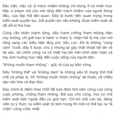
Đặc biệt, việc xử lý trách nhiệm không chỉ dừng ở cá nhân trực
tiếp vi phạm mà còn mở rộng đến trách nhiệm của người đứng
đầu, của tập thể liên quan. Đây là bước tiến quan trọng trong
kiểm soát quyền lực, bởi quyền lực nếu không được kiểm soát sẽ
rất dễ bị tha hóa.
Cũng cần nhấn mạnh rằng, đấu tranh chống tham nhũng hiện
nay không chỉ giới hạn ở hành vi tham ô, nhận hối lộ mà còn mở
rộng sang các biểu hiện lãng phí, tiêu cực. Đó là những “vùng
xám” trước đây ít được chú ý nhưng lại gây thất thoát rất lớn về
tài sản, tài chính công và cả thiệt hại lớn trên bình diện toàn xã
hội, ảnh hưởng trực tiếp đến cuộc sống của người dân.
“Không muốn tham nhũng” - gốc rễ của sự bền vững
Nếu “không thể” và “không dám” là những yếu tố mang tính thể
chế và pháp lý, thì “không muốn tham nhũng” lại thuộc về chiều
sâu văn hóa và đạo đức.
Đây chính là điểm then chốt để bảo đảm tính bền vững của công
cuộc phòng, chống tham nhũng. Bởi suy cho cùng, mọi cơ chế
kiểm soát bên ngoài đều có giới hạn. Chỉ khi mỗi cán bộ, đảng
viên tự ý thức, tự kiểm soát từ bên trong thì mới có thể tạo ra “lá
chắn” vững chắc nhất.