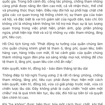
quốc gia. Trong bối cảnh đó, công tác phòng, chống tham nhũng
càng phải được nâng lên tầm cao mới, cả về nhận thức, thể chế
và phương thức thực hiện. Điều này đòi hỏi sự phối hợp chặt chẽ
giữa các cơ quan trong hệ thống chính trị, sự tham gia của toàn
xã hội, và đặc biệt là vai trò giám sát của người dân, báo chí. Đó
không chỉ là những kênh thông tin hỗ trợ mà thực sự là lực lượng
quan trọng trong việc phát hiện, phản ánh, góp phần phòng
ngừa, phát hiện kịp thời và xử lý những vụ việc tham nhũng, lãng
phí, tiêu cực.
Hồ Chủ tịch từng nói: “Phát động tư tưởng của quần chúng làm
cho quần chúng khinh ghét tệ tham ô, lãng phí, quan liêu; biến
hàng vạn, hàng triệu con mắt, lỗ tai cảnh giác của quần chúng
thành những ngọn đèn pha soi sáng khắp mọi nơi, không để cho
tệ tham ô, lãng phí, quan liêu còn chỗ ẩn nấp”.
Kiên quyết, kiên trì, đồng bộ - bảo đảm thắng lợi lâu dài
Thông điệp từ hội nghị Trung ương 2 là rất rõ ràng: phòng, chống
tham nhũng, lãng phí, tiêu cực phải được thực hiện một cách
kiên quyết, kiên trì, đồng bộ, vừa có giải pháp trước mắt, vừa có
chiến lược lâu dài. Đây không phải là cuộc chiến “một sớm một
chiều” mà là quá trình liên tục, lâu dài, đòi hỏi sự bền bỉ và quyết
tâm chính trị cao.
Khi “ba không” được hiện thực hóa một cách thực chất, khi thể