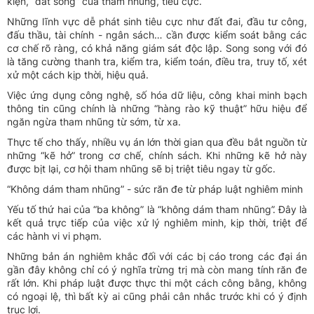
kiện, “đất sống” của tham nhũng, tiêu cực.
Những lĩnh vực dễ phát sinh tiêu cực như đất đai, đầu tư công,
đấu thầu, tài chính - ngân sách… cần được kiểm soát bằng các
cơ chế rõ ràng, có khả năng giám sát độc lập. Song song với đó
là tăng cường thanh tra, kiểm tra, kiểm toán, điều tra, truy tố, xét
xử một cách kịp thời, hiệu quả.
Việc ứng dụng công nghệ, số hóa dữ liệu, công khai minh bạch
thông tin cũng chính là những “hàng rào kỹ thuật” hữu hiệu để
ngăn ngừa tham nhũng từ sớm, từ xa.
Thực tế cho thấy, nhiều vụ án lớn thời gian qua đều bắt nguồn từ
những “kẽ hở” trong cơ chế, chính sách. Khi những kẽ hở này
được bịt lại, cơ hội tham nhũng sẽ bị triệt tiêu ngay từ gốc.
“Không dám tham nhũng” - sức răn đe từ pháp luật nghiêm minh
Yếu tố thứ hai của “ba không” là “không dám tham nhũng”. Đây là
kết quả trực tiếp của việc xử lý nghiêm minh, kịp thời, triệt để
các hành vi vi phạm.
Những bản án nghiêm khắc đối với các bị cáo trong các đại án
gần đây không chỉ có ý nghĩa trừng trị mà còn mang tính răn đe
rất lớn. Khi pháp luật được thực thi một cách công bằng, không
có ngoại lệ, thì bất kỳ ai cũng phải cân nhắc trước khi có ý định
trục lợi.