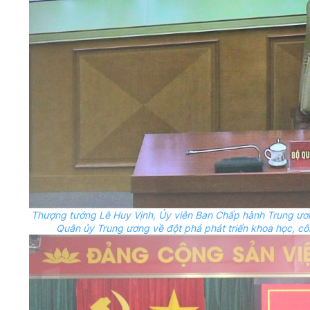
Thượng tướng Lê Huy Vịnh,
Ủy
viên Ban Chấp hành Trung ư
Quân
ủy
Trung ương về đột phá phát triển khoa học, côn