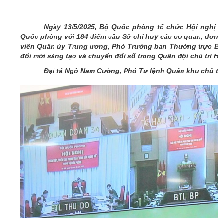
05/6/2021)
CHÀO MỪNG KỶ NIỆM 75 NĂM NGÀY
Ngày 13/5/2025, Bộ Quốc phòng tổ chức Hội nghị t
TRUYỀN THỐNG LỰC LƯỢNG VŨ TRANG
Quốc phòng với 184 điểm cầu Sở chỉ huy các cơ quan, đơ
QUÂN KHU 4 (15/10/1945 - 15/10/2020)
viên Quân ủy Trung ương, Phó Trưởng ban Thường trực B
đổi mới sáng tạo và chuyển đổi số trong Quân đội chủ trì 
Đại tá Ngô Nam Cường, Phó Tư lệnh Quân khu chủ tr