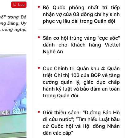
Lưu
Bộ Quốc phòng nhất trí tiếp
nhận vợ của 03 đồng chí hy sinh
số” trong Bộ
phục vụ lâu dài trong Quân đội
ơng Đảng, Ủy
, công nghệ,
Săn cơ hội trúng vàng "cực sốc"
dành cho khách hàng Viettel
Nghệ An
Cục Chính trị Quân khu 4: Quán
triệt Chỉ thị 103 của BQP về tăng
cường quản lý, giáo dục chấp
hành kỷ luật và bảo đảm an toàn
trong Quân đội.
Giới thiệu sách: “Đường Bác Hồ
đi cứu nước”; “Tìm hiểu Luật bầu
cử Quốc hội và Hội đồng Nhân
dân các cấp”